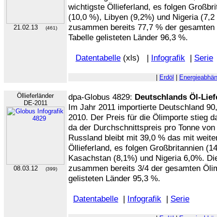
wichtigste Öllieferland, es folgen Großb
(10,0 %), Libyen (9,2%) und Nigeria (7,2
zusammen bereits 77,7 % der gesamten Öl
21.02.13
(461)
Tabelle gelisteten Länder 96,3 %.
Datentabelle
(xls) |
Infografik
|
Serie
|
Erdöl
|
Energieabhän
Öllieferländer
dpa-Globus 4829:
Deutschlands Öl-Lief
DE-2011
Im Jahr 2011 importierte Deutschland 90
2010. Der Preis für die Ölimporte stieg
da der Durchschnittspreis pro Tonne von 
Russland bleibt mit 39,0 % das mit weit
Öllieferland, es folgen Großbritannien (
Kasachstan (8,1%) und Nigeria 6,0%. Die
zusammen bereits 3/4 der gesamten Ölimpo
08.03.12
(399)
gelisteten Länder 95,3 %.
Datentabelle
|
Infografik
|
Serie