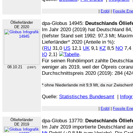
|
Erdöl
|
Fossile Ene
Öllieferländer
dpa-Globus 14945:
Deutschlands Öllief
DE 2020
Im Jahr 2020 (2019) hat Deutschland 84,
(tiefster Stand seit 1992: 97,3 Mt; Maxi
Lieferländer* 2020 (Anteile in %):
⟨
RU
31,0
US
12,1
UK
9,1
KZ
8,5
NO
7,4
IQ
2,1⟩
.
Für seinen Rohölimport zahlte Deutschl
weniger als 2019, weil der Ölpreis coran
08.10.21
(1997)
Durchschnittspreis 2020 (2019): 284 (424
* ohne Niederlande mit 9,9 Mt, da nur Zwische
Quelle:
Statistisches Bundesamt
|
Infogr
|
Erdöl
|
Fossile Ene
Öllieferländer
dpa-Globus 13770:
Deutschlands Öllief
DE 2019
Im Jahr 2019 importierte Deutschland a