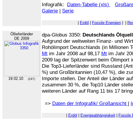
Infografik:
Daten-Tabelle (xls)
Großans
Galerie
|
Serie
|
Erdöl
|
Fossile Energien
|
|
Res
Öllieferländer
dpa-Globus 3350:
Deutschlands Ölquell
DE 2009
Aufgrund der weltweiten Finanz- und Wir
Rohölimport Deutschlands (in Millionen 
Mt
im Jahr 2008 auf 98,17
Mt
im Jahr 200
2009 lag der Spitzenwert beim Ölimport 
Die Top3-Lieferländer sind Russland (Ant
%) und Großbritannien (10,47 %), die z
Importe stellen. Der Anteil der Länder au
19.02.10
(197)
zusammen 30 %, die Top10 Länder stelle
weiteren Länder auf Rang 11 bis 17 brin
=>
Daten der Infografik/ Großansicht
|
I
|
Erdöl
|
Energieabhängigkeit
|
Fossile 