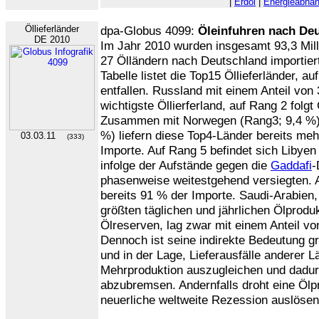
|
Erdöl
|
Energieabhän
Öllieferländer
dpa-Globus 4099:
Öleinfuhren nach Deu
DE 2010
Im Jahr 2010 wurden insgesamt 93,3 Mil
27 Ölländern nach Deutschland importiert
Tabelle listet die Top15 Öllieferländer, a
entfallen. Russland mit einem Anteil von
wichtigste Öllierferland, auf Rang 2 folg
Zusammen mit Norwegen (Rang3; 9,4 %) 
%) liefern diese Top4-Länder bereits mehr
03.03.11
(333)
Importe. Auf Rang 5 befindet sich Libyen
infolge der Aufstände gegen die
Gaddafi
-
phasenweise weitestgehend versiegten. A
bereits 91 % der Importe. Saudi-Arabien,
größten täglichen und jährlichen Ölprodu
Ölreserven, lag zwar mit einem Anteil vo
Dennoch ist seine indirekte Bedeutung gr
und in der Lage, Lieferausfälle anderer L
Mehrproduktion auszugleichen und dadur
abzubremsen. Andernfalls droht eine Ölpr
neuerliche weltweite Rezession auslösen