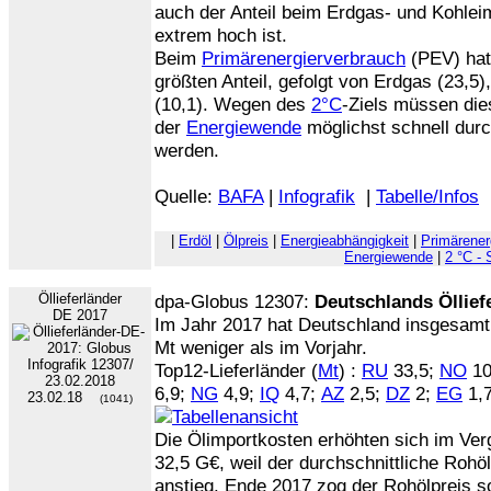
auch der Anteil beim Erdgas- und Kohlei
extrem hoch ist.
Beim
Primärenergierverbrauch
(PEV) hat
größten Anteil, gefolgt von Erdgas (23,5)
(10,1). Wegen des
2°C
-Ziels müssen di
der
Energiewende
möglichst schnell dur
werden.
Quelle:
BAFA
|
Infografik
|
Tabelle/Infos
|
Erdöl
|
Ölpreis
|
Energieabhängigkeit
|
Primärener
Energiewende
|
2 °C - 
Öllieferländer
dpa-Globus 12307:
Deutschlands Öllief
DE 2017
Im Jahr 2017 hat Deutschland insgesam
Mt weniger als im Vorjahr.
Top12-Lieferländer (
Mt
) :
RU
33,5;
NO
10
6,9;
NG
4,9;
IQ
4,7;
AZ
2,5;
DZ
2;
EG
1,
23.02.18
(1041)
Die Ölimportkosten erhöhten sich im Ver
32,5 G€, weil der durchschnittliche Rohö
anstieg. Ende 2017 zog der Rohölpreis s