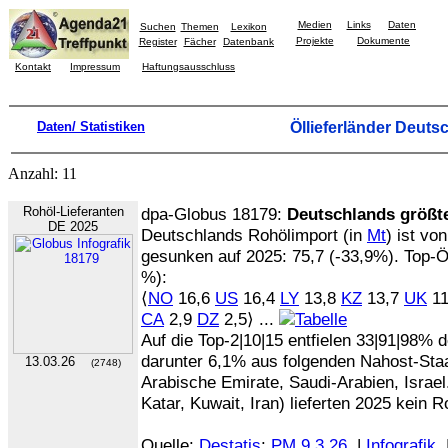
Medien
Links
Daten
Suchen
Themen
Lexikon
Projekte
Dokumente
Register
Fächer
Datenbank
Kontakt
Impressum
Haftungsausschluss
Daten/ Statistiken
Öllieferländer Deuts
Anzahl: 11
Rohöl-Lieferanten
dpa-Globus 18179:
Deutschlands größte
DE 2025
Deutschlands Rohölimport (in
Mt
) ist vo
gesunken auf 2025: 75,7 (-33,9%). Top-Öll
%):
⟨
NO
16,6
US
16,4
LY
13,8
KZ
13,7
UK
11
CA
2,9
DZ
2,5⟩ ...
Auf die Top-2|10|15 entfielen 33|91|98%
darunter 6,1% aus folgenden Nahost-Staat
13.03.26
(2748)
Arabische Emirate, Saudi-Arabien, Israe
Katar, Kuwait, Iran) lieferten 2025 kein 
Quelle:
Destatis
:
PM 9.3.26
|
Infografik