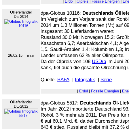
|
Erdöl
|
Ölpreis
|
Fossile Energien
|
Ene
Öllieferländer
dpa-Globus 10116:
Deutschlands Öllief
DE 2014
Im Vergleich zum Vorjahr sank der Rohöl
2014 um 1,3 Millionen Tonnen (Mt) auf 89
insgesamt 30 Lieferländern waren:
Russland 30,0 Mt; Norwegen 15,2; Großbri
Kasachstan 6,7; Aserbaidschan 4,1; Alger
1,5. Saudi-Arabien 1,4; Kolumbien 1,3; Ir
Länder umfassen 62 % aller Ölimporte.
26.02.15
(563)
Da der Ölpreis von 108
USD/b
im Juni 2
sank, fiel auch die gesamte Ölrechnung u
Quelle:
BAFA
|
Infografik
|
Serie
|
Erdöl
|
Fossile Energien
|
Ene
Öllieferländer
dpa-Globus 5517:
Deutschlands Öl-Lief
DE-2012
Im Jahr 2012 importierte Deutschland 93,
Rohöl, 3 % mehr als 2011. Der Preis für 
€ auf 60,1 Mrd. €, da der Durchschnittsp
643 € stieg. Russland bleibt mit 37,2 % 