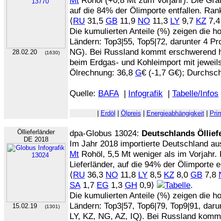
Mt
Rohöl (+0,8 Mt zum Vorjahr). Die Grafik
auf die 84% der Ölimporte entfallen. Rank
⟨
RU
31,5
GB
11,9
NO
11,3
LY
9,7
KZ
7,
Die kumulierten Anteile (%) zeigen die 
Ländern: Top3|55, Top5|72, darunter 4 P
NG). Bei Russland kommt erschwerend hi
28.02.20
(1630)
beim Erdgas- und Kohleimport mit jeweils
Ölrechnung: 36,8
G
€ (-1,7 G€); Durchschn
Quelle:
BAFA
|
Infografik
|
Tabelle/Infos
|
Erdöl
|
Ölpreis
|
Energieabhängigkeit
|
Pri
Öllieferländer
dpa-Globus 13024:
Deutschlands Öllief
DE 2018
Im Jahr 2018 importierte Deutschland a
Mt
Rohöl, 5,5 Mt weniger als im Vorjahr. D
Lieferländer, auf die 94% der Ölimporte en
⟨
RU
36,3
NO
11,8
LY
8,5
KZ
8,0
GB
7,8
SA
1,7
EG
1,3
GH
0,9⟩
.
Die kumulierten Anteile (%) zeigen die 
Ländern: Top3|57, Top6|79, Top9|91, dar
15.02.19
(1301)
LY, KZ, NG, AZ, IQ). Bei Russland komm