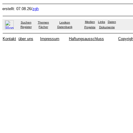
erstellt: 07.08.26/
zgh
Medien
Links
Daten
Suchen
Themen
Lexikon
Register
Fächer
Datenbank
Projekte
Dokumente
Kontakt
über uns
Impressum
Haftungsausschluss
Copyrigh