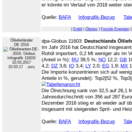
er könnte im Verlauf von 2018 weiter ste
Quelle:
BAFA
Infografik-Bezug
Tabe
|
Erdöl
|
Ölpreis
|
Fossile Energien
Öllieferländer
dpa-Globus 11603:
Deutschlands Öllief
DE 2016
Im Jahr 2016 hat Deutschland insgesamt 
Rohöl importiert, 0,2 Mt weniger als im V
(Anteil in %):
RU
39,5 %;
NO
12,2;
GB
1
4,2;
DZ
3,6;
IQ
3,4;
LY
2,0;
EG
1,9;
MX
1
10.03.17
(885)
Die Importe konzentrieren sich auf wenig
Anteile in %, gerundet): Top2|52 %, Top3
Die Ölrechnung sank von 32,5 auf 26,1 Mr
Jahresdurchschnitt von 356 auf 287 Euro p
Dezember 2016 stieg er ab wieder auf üb
insgesamt mit steigenden Sprit- und Heiz
Quelle:
BAFA
Infografik-Bezug
Tabe