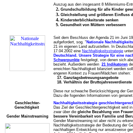
Auszug aus den insgesamt 8 Millenniums-Entw
2.
Grundschulbildung für alle Kinder gew
3.
Gleichstellung und größeren Einfluss d
4.
Kindersterblichkeitsrate senken
5. Gesundheit von Müttern verbessern
Seit dem Beschluss der Agenda 21 im Juni 199
aufgefordert, sog. "
Nationale Nachhaltigkeits
21 im eigenen Land aufzustellen. In Deutsch
17.04.2002 eine
Nachhaltigkeitsstrategie
unter
Deutschland. Unsere Strategie für eine nac
Schwerpunkte
festgelegt, von denen sich abe
bezieht. Außerdem werden
21 Indikatoren
def
erreichten Nachhaltigkeit bilanziert werden soll
engeren Kontext zu Frauen/Mädchen stehen:
17. Ganztagsbetreuungsangebote
18. Verhältnis der Bruttojahresverdienst
Diese nur schwache Berücksichtigung der Gend
Dazu die fogenden Informationen von genanet
Geschlechter-
Nachhaltigkeitsstrategie geschlechtergerec
Gerechtigkeit
Das Ziel der Geschlechtergerechtigkeit wird i
zwar über die
gleiche Bezahlung von Fraue
Gender Mainstreaming
bessere Vereinbarkeit von Familie und Ber
Gender Mainstreaming ist aber nicht zu erkenn
Nachhaltigkeitsstrategie der Bedeutung der G
nachhaltigen Entwicklung nur ansatzweise ge