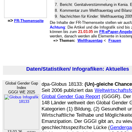
7.
Bericht: Genitalverstümmelung in Kenia. Ei
8.
Kommentar zum Weltfrauentag und Bilanz
9.
Nachrichten für Kinder: Weltfrauentag 200
=>
FR-Themenseite
Die Inhalte der FR-Themenseite stellen wir ausfü
Achtung
: Die Artikel und die Infografik sind bi
können bis zum
21.03.05
im
FR-ePaper-Angeb
werden, danach werden alle Elemente in kostenp
=> Themen:
Weltfrauentag
<
Frauen
Daten/Statistiken/ Infografiken: Aktuelles
(
Global Gender Gap
dpa-Globus 18133:
(Un)-gleiche Chanc
Index
Seit 2006 publiziert das
Weltwirtschafts
GGGI WE 2025
Global Gender Gap Report
(GGGR). Der 
148 Länder weltweit den Global Gender 
Kategorien (1) Bildung, (2) Gesundheit u
Wirtschaftliche Teilhabe und Möglichkeite
Emanzipation. Der GGGI gibt an, zu wiev
geschlechtsspezifsche Lücke (
Genderga
13.02.26