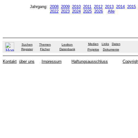
Jahrgang:
2008
2009
2010
2011
2012
2013
2014
2015
2022
2023
2024
2025
2026
Alle
Medien
Links
Daten
Suchen
Themen
Lexikon
Register
Fächer
Datenbank
Projekte
Dokumente
Kontakt
über uns
Impressum
Haftungsausschluss
Copyrigh