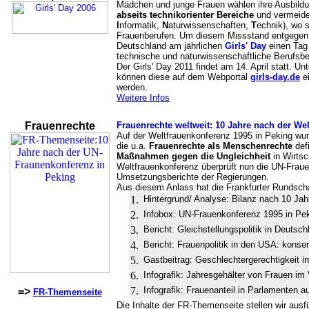
Mädchen und junge Frauen wählen ihre Ausbild
abseits technikorienter Bereiche
und vermeid
I
nformatik,
N
aturwissenschaften,
T
echnik), wo s
Frauenberufen. Um diesem Missstand entgegen 
Deutschland am jährlichen
Girls' Day
einen Tag 
technische und naturwissenschaftliche Berufsb
Der Girls' Day 2011 findet am 14. April statt. 
können diese auf dem Webportal
girls-day.de
ei
werden.
Weitere Infos
Frauenrechte
Frauenrechte weltweit: 10 Jahre nach der We
Auf der Weltfrauenkonferenz 1995 in Peking wurd
die u.a.
Frauenrechte als Menschenrechte
defi
Maßnahmen gegen die Ungleichheit
in Wirtsc
Weltfrauenkonferenz überprüft nun die UN-Frau
Umsetzungsberichte der Regierungen.
Aus diesem Anlass hat die Frankfurter Rundscha
1.
Hintergrund/ Analyse: Bilanz nach 10 Jah
2.
Infobox: UN-Frauenkonferenz 1995 in Pe
3.
Bericht: Gleichstellungspolitik in Deutsch
4.
Bericht: Frauenpolitik in den USA: konse
5.
Gastbeitrag: Geschlechtergerechtigkeit in
6.
Infografik: Jahresgehälter von Frauen im
7.
Infografik: Frauenanteil in Parlamenten 
=>
FR-Themenseite
Die Inhalte der FR-Themenseite stellen wir ausfü