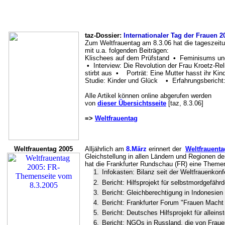
taz-Dossier:
Internationaler Tag der Frauen 2
Zum Weltfrauentag am 8.3.06 hat die tageszeitu
mit u.a. folgenden Beiträgen:
Klischees auf dem Prüfstand
•
Feminisums un
•
Interview: Die Revolution der Frau Kroetz-R
stirbt aus
•
Porträt: Eine Mutter hasst ihr Kin
Studie: Kinder und Glück
•
Erfahrungsbericht
Alle Artikel können online abgerufen werden
von
dieser Übersichtsseite
[taz, 8.3.06]
=>
Weltfrauentag
Weltfrauentag 2005
Alljährlich am
8.März
erinnert der
Weltfrauenta
Gleichstellung in allen Ländern und Regionen d
hat die Frankfurter Rundschau (FR) eine Themens
1.
Infokasten: Bilanz seit der Weltfrauenkon
2.
Bericht: Hilfsprojekt für selbstmordgefähr
3.
Bericht: Gleichberechtigung in Indonesien
4.
Bericht: Frankfurter Forum "Frauen Macht 
5.
Bericht: Deutsches Hilfsprojekt für allein
6.
Bericht: NGOs in Russland, die von Fraue