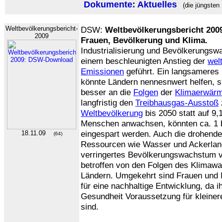
Dokumente: Aktuelles
(die jüngsten
Weltbevölkerungsbericht-
DSW:
Weltbevölkerungsbericht 2009
2009
Frauen, Bevölkerung und Klima.
Industrialisierung und Bevölkerungs
einem beschleunigten Anstieg der
wel
Emissionen
geführt. Ein langsamere
könnte Ländern nennesnwert helfen, sic
besser an die
Folgen
der
Klimaerwär
langfristig den
Treibhausgas-Ausstoß
Weltbevölkerung
bis 2050 statt auf 9,
Menschen anwachsen, könnten ca. 1 
eingespart werden. Auch die drohende
18.11.09
(64)
Ressourcen wie Wasser und Ackerland
verringertes Bevölkerungswachstum 
betroffen von den Folgen des Klimawa
Ländern. Umgekehrt sind Frauen und
für eine nachhaltige Entwicklung, da 
Gesundheit Voraussetzung für kleiner
sind.