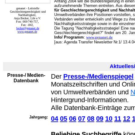
Anfang 2004 will die Bundesregierung in eine
aufzunehmende Themen eintreten. Aus dies
genanet - Leitstelle
für Geschlechtergerechtigkeit und Nachhalt
Geschlechtergerechtigkeit und
Umweltverbänden ihre Positionen vorstellen, s
Nachhaltigkeit,
Anja Becker, Life e.V.
Verbänden weiter entwickeln und Wege zu ihrer
Fon: 069/740-757,
Nachhaltigkeitsstrategie sowie in die einzelne
Fax: -842,
Die Tagung "Nachhaltigkeitsstrategie! Eine nac
becker@genanet.de
www.genanet.de
Geschlechtergerechtigkeit?" findet am 20. Janu
Info/ Programm
:
www.genanet.de
[aus: Agenda Transfer Newsletter Nr.1/ 13.4.0
Aktuelles
Presse-/ Medien-
Der
Presse-/Medienspiegel
Datenbank
Monatszeitschriften und Onl
von Umweltverbänden und
Hintergrund-Informationen.
Alle Datenbank-Einträge z
Jahrgang:
04
05
06
07
08
09
10
11
12
Beliebige Suchbegriffe
könn