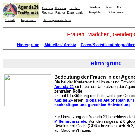
Medien
Links
Daten
Suchen
Themen
Lexikon
Projekte
Dokumente
Register
Fächer
Datenbank
Kontakt
Impressum
Haftungsausschluss
Frauen, Mädchen, Genderpol
Hintergrund
Aktuelles/ Archiv
Daten/Statistiken/Infografike
Hintergrund
Bedeutung der Frauen in der Agen
Die bei der Konferenz für Umwelt und Entwick
Agenda 21
sieht bei der Umsetzung der Agen
zentralen Rolle
.
Im Teil III (Stärkung der Rolle wichtiger Grupp
Kapitel 24
einen "
globalen Aktionsplan für 
nachhaltigen und gerechten Entwicklung
".
Zur Umsetzung der Agenda 21 beschloss die
Millenniumsziele
. Von den insgesamt
8 glo
Develoment-Goals (GDR)) beziehen sich Nr.3, 5
auf Mädchen/Frauen.