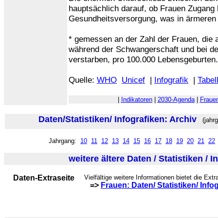
hauptsächlich darauf, ob Frauen Zugang 
Gesundheitsversorgung, was in ärmeren Lä
* gemessen an der Zahl der Frauen, die 
während der Schwangerschaft und bei de
verstarben, pro 100.000 Lebensgeburten.
Quelle:
WHO
Unicef
|
Infografik
|
Tabel
|
Indikatoren
|
2030-Agenda
|
Fraue
Daten/Statistiken/ Infografiken: Archiv
(jahrg
Jahrgang:
10
11
12
13
14
15
16
17
18
19
20
21
22
weitere ältere Daten / Statistiken / I
Daten-Extraseite
Vielfältige weitere Informationen bietet die Extr
=>
Frauen: Daten/ Statistiken/ Info