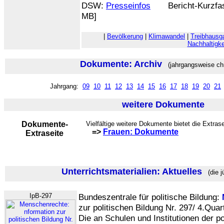
DSW:
Presseinfos
Bericht-Kurzfa
MB]
|
Bevölkerung
|
Klimawandel
|
Treibhausg
Nachhaltigke
Dokumente: Archiv
(jahrgangsweise chr
Jahrgang:
09
10
11
12
13
14
15
16
17
18
19
20
21
weitere Dokumente
Dokumente-
Vielfältige weitere Dokumente bietet die Extrase
=>
Frauen: Dokumente
Extraseite
Unterrichtsmaterialien: Aktuelles
(die j
IpB-297
Bundeszentrale für politische Bildung:
zur politischen Bildung Nr. 297/ 4.Quar
Die an Schulen und Institutionen der po