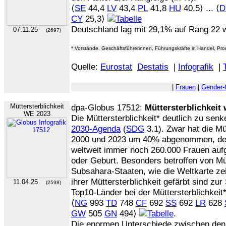
⟨
SE
44,4
LV
43,4
PL
41,8
HU
40,5⟩ ... ⟨
D
CY
25,3⟩
Deutschland lag mit 29,1% auf Rang 22 
07.11.25
(2697)
* Vorstände, Geschäftsführerinnen, Führungskräfte in Handel, Pro
Quelle:
Eurostat
Destatis
|
Infografik
|
|
Frauen
|
Gender-
Müttersterblichkeit
dpa-Globus 17512:
Müttersterblichkeit 
WE 2023
Die Müttersterblichkeit* deutlich zu senke
2030-Agenda
(
SDG
3.1). Zwar hat die Mü
2000 und 2023 um 40% abgenommen, de
weltweit immer noch 260.000 Frauen au
oder Geburt. Besonders betroffen von Müt
Subsahara-Staaten, wie die Weltkarte zei
ihrer Müttersterblichkeit gefärbt sind zur
11.04.25
(2598)
Top10-Länder bei der Müttersterblichkeit*
⟨
NG
993
TD
748
CF
692
SS
692
LR
628
GW
505
GN
494⟩
.
Die enormen Unterschiede zwischen den