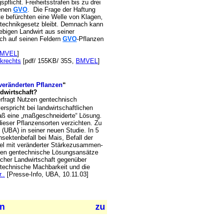
licht. Freiheitsstrafen bis zu drei
senen
GVO
. Die Frage der Haftung
te befürchten eine Welle von Klagen,
technikgesetz bleibt. Demnach kann
iebigen Landwirt aus seiner
ich auf seinen Feldern
GVO
-Pflanzen
MVEL
]
krechts
[pdf/ 155KB/ 35S,
BMVEL
]
veränderten Pflanzen
“
ndwirtschaft?
rfragt Nutzen gentechnisch
erspricht bei landwirtschaftlichen
raß eine „maßgeschneiderte“ Lösung.
dieser Pflanzensorten verzichten. Zu
BA) in seiner neuen Studie. In 5
sektenbefall bei Mais, Befall der
fel mit veränderter Stärkezusammen-
rden gentechnische Lösungsansätze
scher Landwirtschaft gegenüber
e technische Machbarkeit und die
..
[Presse-Info, UBA, 10.11.03]
en