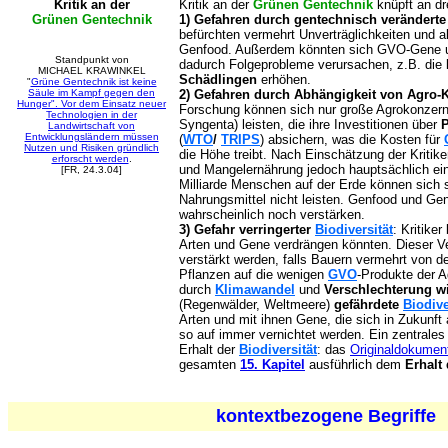
Kritik an der
Kritik an der
Grünen Gentechnik
knüpft an dr
Grünen Gentechnik
1) Gefahren durch gentechnisch verändert
befürchten vermehrt Unverträglichkeiten und a
Genfood. Außerdem könnten sich GVO-Gene ung
Standpunkt von
dadurch Folgeprobleme verursachen, z.B. die
MICHAEL KRAWINKEL
Schädlingen
erhöhen.
"
Grüne Gentechnik ist keine
Säule im Kampf gegen den
2) Gefahren durch Abhängigkeit von Agro-
Hunger". Vor dem Einsatz neuer
Forschung können sich nur große Agrokonzern
Technologien in der
Syngenta) leisten, die ihre Investitionen über
Landwirtschaft von
Entwicklungsländern müssen
(
WTO
/
TRIPS
) absichern, was die Kosten für
Nutzen und Risiken gründlich
die Höhe treibt. Nach Einschätzung der Kritike
erforscht werden
.
und Mangelernährung jedoch hauptsächlich ein
[FR, 24.3.04]
Milliarde Menschen auf der Erde können sich 
Nahrungsmittel nicht leisten. Genfood und G
wahrscheinlich noch verstärken.
3) Gefahr verringerter
Biodiversität
: Kritike
Arten und Gene verdrängen könnten. Dieser 
verstärkt werden, falls Bauern vermehrt von der
Pflanzen auf die wenigen
GVO
-Produkte der 
durch
Klimawandel
und
Verschlechterung w
(Regenwälder, Weltmeere)
gefährdete
Biodive
Arten und mit ihnen Gene, die sich in Zukunft
so auf immer vernichtet werden. Ein zentrales
Erhalt der
Biodiversität
: das
Originaldokumen
gesamten
15. Kapitel
ausführlich dem
Erhalt 
kontextbezogene Begriffe