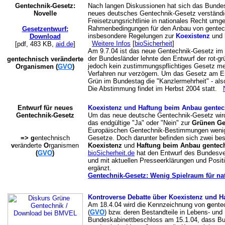
Gentechnik-Gesetz:
Nach langen Diskussionen hat sich das Bundes
Novelle
neues deutsches Gentechnik-Gesetz verständig
Freisetzungsrichtlinie in nationales Recht umge
Rahmenbedingungen für den Anbau von gentech
Gesetzentwurf:
insbesondere Regelungen zur
Koexistenz
und
Download
Weitere Infos
[
bioSicherheit
]
[pdf, 483 KB,
aid.de
]
Am 9.7.04 ist das neue Gentechnik-Gesetz im 
der Bundesländer lehnte den Entwurf der rot-g
gentechnisch veränderte
jedoch kein zustimmungspflichtiges Gesetz me
Organismen (
GVO
)
Verfahren nur verzögern. Um das Gesetz am En
Grün im Bundestag die "Kanzlermehrheit" - al
Die Abstimmung findet im Herbst 2004 statt.
Entwurf für neues
Koexistenz und Haftung beim Anbau gentech
Gentechnik-Gesetz
Um das neue deutsche Gentechnik-Gesetz wird 
das endgültige "Ja" oder "Nein" zur
Grünen Ge
Europäischen Gentechnik-Bestimmungen wenig ü
=> g
entechnisch
Gesetze. Doch darunter befinden sich zwei be
v
eränderte
O
rganismen
Koexistenz
und
Haftung beim Anbau gentech
(
GVO
)
bioSicherheit.de
hat den Entwurf des Bundesve
und mit aktuellen Presseerklärungen und Posi
ergänzt.
Gentechnik-Gesetz: Wenig Spielraum für n
Kontroverse Debatte über Koexistenz und H
Am 18.4.04 wird die Kennzeichnung von
g
ente
(
GVO
) bzw. deren Bestandteile in Lebens- und 
Bundeskabinettbeschloss am 15.1.04, dass Bu