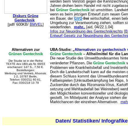
werden beim Verstoß gegen die Kennzeichnungspf
Jahren drohen beim Handel mit nicht zugelas
bei
Grüner Gentechnik
ist umstritten. Landwir
wenn es beim jetzigen Entwurf zum neuen Gen
Diskurs Grüne
ein Bauer, der
GVO
-
frei
wirtschaftet, einen bel
Gentechnik
Umgebung zur Verantwortung ziehen, sollten s
[pdf/ 600KB/
BMVEL
]
wiederfinden.
mehr..
[aid, 04/22.1.04]
Infos zur Neuordnung des Gentechnikrechts
[
B
Entwurf Gesetz zur Neuordnung des Gentechni
Alternativen zur
UBA-Studie: „
Alternativen zu gentechnisch 
Grünen Gentechnik
Grüne Gentechnik
– Allheilmittel für die La
Die neue Studie des Umweltbundesamtes hinte
Die Studie ist in der Reihe
.
veränderter Pflanzen
Die
Grüne Gentechnik
v
TEXTE des UBA als Nr. 68/03
erschienen: 147 S., 7,50 €.
Problemen wie Krankheitsbefall und Insektenf
Bestellungen:
Doch die Landwirtschaft kann auf die meisten 
Werbung und Vertrieb, Ahornstr.
diesem Schluss kommt das Umweltbundesamt (U
1-2, 10787 Berlin,
Telefon: 030/211 60 61,
Fallbeispielen (Unkrautbekämpfung bei Raps, In
Fax: 030/218 13 79
Zuckerrübe durch das Rizomania-Virus, Kartof
setzung und Mehltaubefall bei Weinreben) we
den Möglichkeiten konventioneller und ökologi
gestellt. Im Mittelpunkt der Analyse stehen di
Marktchancen der einzelnen Alternativen.
mehr
Daten/ Statistiken/ Infografik