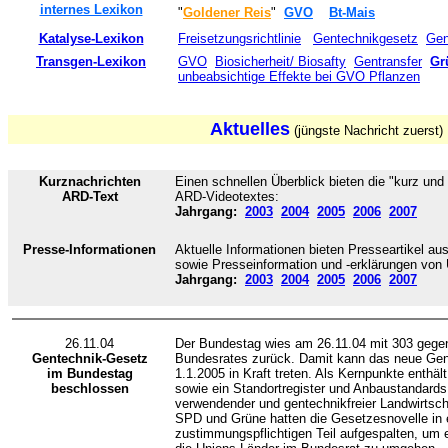
internes Lexikon
"
Goldener Reis
"
GVO
Bt-Mais
Katalyse-Lexikon
Freisetzungsrichtlinie
Gentechnikgesetz
Gen
Transgen-Lexikon
GVO
Biosicherheit/ Biosafty
Gentransfer
Gr
unbeabsichtige Effekte bei GVO Pflanzen
Aktuelles
(jüngste Nachricht zuerst)
Kurznachrichten
Einen schnellen Überblick bieten die "kurz und
ARD-Text
ARD-Videotextes:
Jahrgang:
2003
2004
2005
2006
2007
Presse-Informationen
Aktuelle Informationen bieten Presseartikel 
sowie Presseinformation und -erklärungen von
Jahrgang:
2003
2004
2005
2006
2007
26.11.04
Der Bundestag wies am 26.11.04 mit 303 geg
Gentechnik-Gesetz
Bundesrates zurück. Damit kann das neue Ge
im Bundestag
1.1.2005 in Kraft treten. Als Kernpunkte enthä
beschlossen
sowie ein Standortregister und Anbaustandards
verwendender und gentechnikfreier Landwirtsch
SPD und Grüne hatten die Gesetzesnovelle in 
zustimmungspflichtigen Teil aufgespalten, um