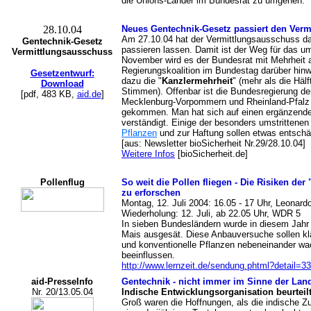
die Unions-Länder im Bundesrat zu umgehen.
28.10.04
Neues Gentechnik-Gesetz passiert den Ver
Am 27.10.04 hat der Vermittlungsausschuss d
Gentechnik-Gesetz
passieren lassen. Damit ist der Weg für das um
Vermittlungsausschuss
November wird es der Bundesrat mit Mehrheit 
Regierungskoalition im Bundestag darüber hinwe
Gesetzentwurf:
dazu die "
Kanzlermehrheit
" (mehr als die Häl
Download
Stimmen). Offenbar ist die Bundesregierung d
[pdf, 483 KB,
aid.de
]
Mecklenburg-Vorpommern und Rheinland-Pfalz 
gekommen. Man hat sich auf einen ergänzend
verständigt. Einige der besonders umstrittene
Pflanzen
und zur Haftung sollen etwas entschär
[aus: Newsletter bioSicherheit Nr.29/28.10.04]
Weitere Infos
[bioSicherheit.de]
Pollenflug
So weit die Pollen fliegen - Die Risiken de
zu erforschen
Montag, 12. Juli 2004: 16.05 - 17 Uhr, Leonar
Wiederholung: 12. Juli, ab 22.05 Uhr, WDR 5
In sieben Bundesländern wurde in diesem Jahr
Mais ausgesät. Diese Anbauversuche sollen kl
und konventionelle Pflanzen nebeneinander wa
beeinflussen.
http://www.lernzeit.de/sendung.phtml?detail=3
aid-PresseInfo
Gentechnik - nicht immer im Sinne der Lan
Nr. 20/13.05.04
Indische Entwicklungsorganisation beurtei
Groß waren die Hoffnungen, als die indische 