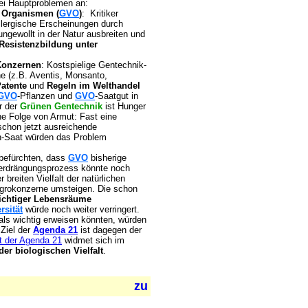
ei Hauptproblemen an:
e Organismen (
GVO
)
: Kritiker
llergische Erscheinungen durch
ewollt in der Natur ausbreiten und
Resistenzbildung unter
Konzernen
: Kostspielige Gentechnik-
e (z.B. Aventis, Monsanto,
Patente
und
Regeln im Welthandel
GVO
-Pflanzen und
GVO
-Saatgut in
r der
Grünen Gentechnik
ist Hunger
e Folge von Armut: Fast eine
schon jetzt ausreichende
en-Saat würden das Problem
r befürchten, dass
GVO
bisherige
Verdrängungsprozess könnte noch
 breiten Vielfalt der natürlichen
Agrokonzerne umsteigen. Die schon
ichtiger Lebensräume
rsität
würde noch weiter verringert.
 als wichtig erweisen könnten, würden
 Ziel der
Agenda 21
ist dagegen der
t der Agenda 21
widmet sich im
der biologischen Vielfalt
.