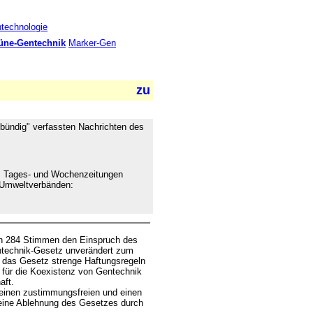
technologie
üne-Gentechnik
Marker-Gen
 bündig" verfassten Nachrichten des
aus Tages- und Wochenzeitungen
 Umweltverbänden:
en 284 Stimmen den Einspruch des
ntechnik-Gesetz unverändert zum
lt das Gesetz strenge Haftungsregeln
 für die Koexistenz von Gentechnik
aft.
einen zustimmungsfreien und einen
 eine Ablehnung des Gesetzes durch