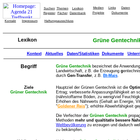
Medien
Links
Daten
Suchen
Themen
Lexikon
Projekte
Dokumente
Register
Fächer
Datenbank
Kontakt
Impressum
Haftungsausschluss
Lexikon
Grüne Gentechni
Kontext
Aktuelles
Daten/Statistiken
Dokumente
Unterr
Begriff
Grüne Gentechnik
bezeichnet die Anwendung 
Landwirtschaft, z.B. die Erzeugung
g
entechni
durch
Gen-Transfer
, z.B.
Bt-Mais
.
Ziele
Hauptziel der Grünen Gentechnik ist die
Optim
Grüner Gentechnik
Ertrag; verbesserte Anpassungsfähigkeit an 
(nährstoffarme Böden, zu wenig/viel Feuchtigk
Erhöhen des Nährwerts (Gehalt an Energie, V
"
Goldener Reis
"
); erhöhte Abwehrfähigkeit g
Die Verfechter der
Grünen Gentechnik
propag
Methoden
mehr und qualtitativ bessere Nah
Weltbevölkerung
zu erzeugen und dadurch wel
zu bekämpfen.