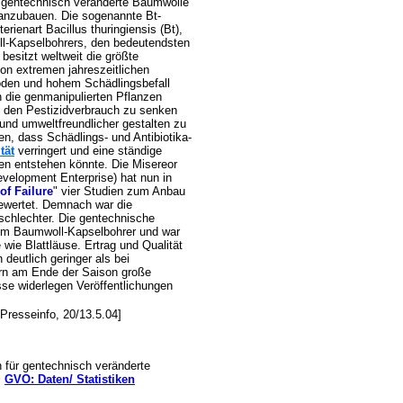
e, gentechnisch veränderte Baumwolle
 anzubauen. Die sogenannte Bt-
rienart Bacillus thuringiensis (Bt),
ll-Kapselbohrers, den bedeutendsten
besitzt weltweit die größte
on extremen jahreszeitlichen
den und hohem Schädlingsbefall
h die genmanipulierten Pflanzen
, den Pestizidverbrauch zu senken
und umweltfreundlicher gestalten zu
n, dass Schädlings- und Antibiotika-
tät
verringert und eine ständige
en entstehen könnte. Die Misereor
evelopment Enterprise) hat nun in
of Failure
" vier Studien zum Anbau
ewertet. Demnach war die
 schlechter. Die gentechnische
dem Baumwoll-Kapselbohrer und war
ie Blattläuse. Ertrag und Qualität
deutlich geringer als bei
rn am Ende der Saison große
sse widerlegen Veröffentlichungen
-Presseinfo, 20/13.5.04]
 für gentechnisch veränderte
>
GVO: Daten/ Statistiken