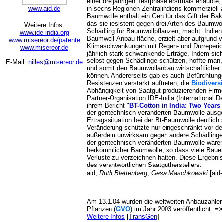
einer dreijährigen Testphase erstmals erlaubt
www.aid.de
in sechs Regionen Zentralindiens kommerziell
Baumwolle enthält ein Gen für das Gift der Bakte
das sie resistent gegen drei Arten des Baumwo
Weitere Infos:
Schädling für Baumwollpflanzen, macht. Indien 
www.ide-india.org
Baumwoll-Anbau-fläche, erzielt aber aufgrund v
www.misereor.de/patente
Klimaschwankungen mit Regen- und Dürreperio
www.misereor.de
jährlich stark schwankende Erträge. Indem sic
selbst gegen Schädlinge schützen, hoffte man
E-Mail:
nilles@misereor.de
und somit den Baumwollanbau wirtschaftlicher 
können. Andererseits gab es auch Befürchtunge
Resistenzen verstärkt auftreten, die
Biodiversi
Abhängigkeit von Saatgut-produzierenden Firm
Partner-Organisation IDE-India (International D
ihrem Bericht "
BT-Cotton in India: Two Years 
der gentechnisch veränderten Baumwolle ausg
Ertragssituation bei der Bt-Baumwolle deutlich
Veränderung schützte nur eingeschränkt vor 
außerdem unwirksam gegen andere Schädlinge w
der gentechnisch veränderten Baumwolle waren 
herkömmlicher Baumwolle, so dass viele Baue
Verluste zu verzeichnen hatten. Diese Ergebni
des verantwortlichen Saatgutherstellers.
aid,
Ruth Blettenberg
,
Gesa Maschkowski
[aid
Am 13.1.04 wurden die weltweiten Anbauzahlen
Pflanzen (
GVO
) im Jahr 2003 veröffentlicht.
=
Weitere Infos
[
TransGen
]