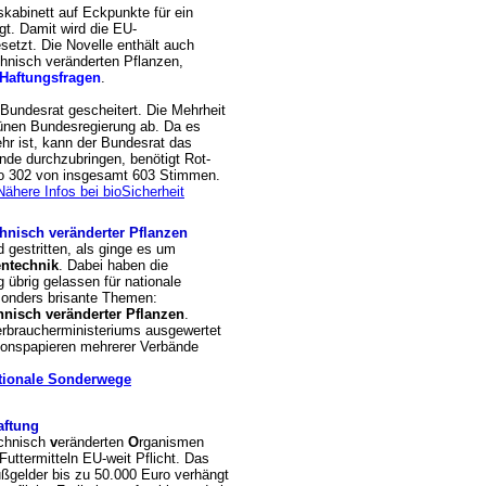
kabinett auf Eckpunkte für ein
t. Damit wird die EU-
setzt. Die Novelle enthält auch
nisch veränderten Pflanzen,
Haftungsfragen
.
Bundesrat gescheitert. Die Mehrheit
rünen Bundesregierung ab. Da es
hr ist, kann der Bundesrat das
de durchzubringen, benötigt Rot-
so 302 von insgesamt 603 Stimmen.
Nähere Infos bei bioSicherheit
nisch veränderter Pflanzen
gestritten, als ginge es um
ntechnik
. Dabei haben die
brig gelassen für nationale
sonders brisante Themen:
nisch veränderter Pflanzen
.
rbraucherministeriums ausgewertet
tionspapieren mehrerer Verbände
ationale Sonderwege
aftung
chnisch
v
eränderten
O
rganismen
Futtermitteln EU-weit Pflicht. Das
ßgelder bis zu 50.000 Euro verhängt