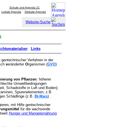
Schule und Agenda 21
Lokale Agenda
Globale Agenda
Website-Suche
k
ichtsmaterialien
Links
gentechnischer Verfahren in der
sch
v
eränderter
O
rganismen (
GVO
)
ierung von Pflanzen
: höherer
schlechte Umweltbedingungen
eit, Schadstoffe in Luft und Boden);
itaminen, Spurenelementen; z.B.
egen Schädlinge (z.B.
Bt-Mais
) .
ieren, mit Hilfe gentechnischer
rungsmittel
für die wachsende
tweit
Hunger und Mangelernährung