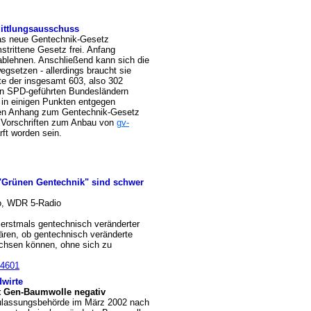
mittlungsausschuss
as neue Gentechnik-Gesetz
strittene Gesetz frei. Anfang
ablehnen. Anschließend kann sich die
gsetzen - allerdings braucht sie
fte der insgesamt 603, also 302
en SPD-geführten Bundesländern
in einigen Punkten entgegen
en Anhang zum Gentechnik-Gesetz
n Vorschriften zum Anbau von
gv-
ft worden sein.
r "Grünen Gentechnik" sind schwer
do, WDR 5-Radio
 erstmals gentechnisch veränderter
ären, ob gentechnisch veränderte
chsen können, ohne sich zu
34601
dwirte
lt Gen-Baumwolle negativ
Zulassungsbehörde im März 2002 nach