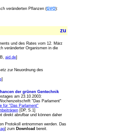
ch veränderten Pflanzen (
GVO
):
aments und des Rates vom 12. März
ch veränderter Organismen in die
KB,
aid.de
]
setz zur Neuordnung des
e
]
hancen der grünen Gentechnik
estages am 23.10.2003:
 Wochenzeitschrift "Das Parlament"
 für "Das Parlament"
nbeiträgen
[DP, S.1]
cht direkt abrufbar und können daher
hen Protokoll entnommen werden. Das
tag
] zum
Download
bereit.