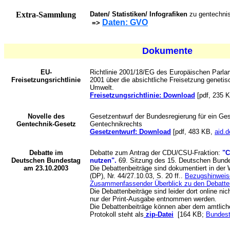
Extra-Sammlung
Daten/ Statistiken/ Infografiken
zu gentechnis
Daten: GVO
=>
Dokumente
EU-
Richtlinie 2001/18/EG des Europäischen Parl
Freisetzungsrichtlinie
2001 über die absichtliche Freisetzung genetis
Umwelt.
Freisetzungsrichtlinie: Download
[pdf, 235 
Novelle des
Gesetzentwurf der Bundesregierung für ein Ge
Gentechnik-Gesetz
Gentechnikrechts
Gesetzentwurf: Download
[pdf, 483 KB,
aid.d
Debatte im
Debatte zum Antrag der CDU/CSU-Fraktion:
"C
Deutschen Bundestag
nutzen".
69. Sitzung des 15. Deutschen Bund
am 23.10.2003
Die Debattenbeiträge sind dokumentiert in der
(DP), Nr. 44/27.10.03, S. 20 ff..
Bezugshinweise
Zusammenfassender Überblick zu den Debatte
Die Debattenbeiträge sind leider dort online ni
nur der Print-Ausgabe entnommen werden.
Die Debattenbeiträge können aber dem amtlic
Protokoll steht als
zip-Datei
[164 KB;
Bundes