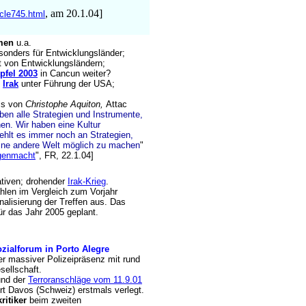
, am 20.1.04]
icle745.html
men
u.a.
sonders für Entwicklungsländer;
 von Entwicklungsländern;
pfel 2003
in Cancun weiter?
s
Irak
unter Führung der USA;
ms von
Christophe Aquiton,
Attac
en alle Strategien und Instrumente,
hen. Wir haben eine Kultur
 fehlt es immer noch an Strategien,
e andere Welt möglich zu machen
"
egenmacht
", FR, 22.1.04]
ativen; drohender
Irak-Krieg
.
hlen im Vergleich zum Vorjahr
nalisierung der Treffen aus. Das
ür das Jahr 2005 geplant.
zialforum in Porto Alegre
er massiver Polizeipräsenz mit rund
sellschaft.
und der
Terroranschläge vom 11.9.01
t Davos (Schweiz) erstmals verlegt.
ritiker
beim zweiten