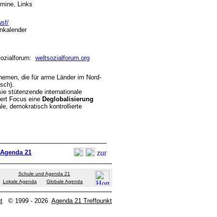
rmine, Links
sf/
inkalender
ozialforum:
weltsozialforum.org
hemen, die für arme Länder im Nord-
isch).
sie stütenzende internationale
ert Focus eine
Deglobalisierung
le, demokratisch kontrollierte
 Agenda 21
Schule und Agenda 21
Lokale Agenda
Globale Agenda
t
© 1999 - 2026
Agenda 21 Treffpunkt