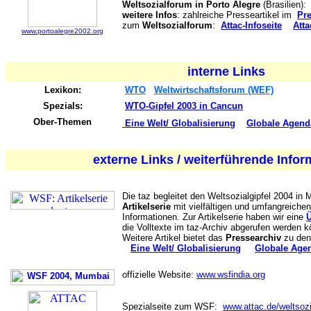
Weltsozialforum in Porto Alegre
(Brasilien):
weitere Infos
: zahlreiche Presseartikel im
Pre
zum
Weltsozialforum
:
Attac-Infoseite
Atta
www.portoalegre2002.org
interne Links
Lexikon:
WTO
Weltwirtschaftsforum (WEF)
Spezials:
WTO-Gipfel 2003 in Cancun
Ober-Themen
Eine Welt/ Globalisierung
Globale Agend
externe Links / weiterführende Info
Die taz begleitet den Weltsozialgipfel 2004 in
Artikelserie
mit vielfältigen und umfangreichen
Informationen. Zur Artikelserie haben wir eine
Ü
die Volltexte im taz-Archiv abgerufen werden 
Weitere Artikel bietet das
Pressearchiv
zu den
Eine Welt/ Globalisierung
Globale Age
offizielle Website:
www.wsfindia.org
Spezialseite zum WSF:
www.attac.de/weltsozi