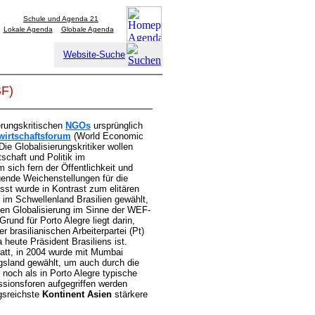
Schule und Agenda 21
Lokale Agenda
Globale Agenda
Website-Suche
SF)
erungskritischen
NGOs
ursprünglich
wirtschaftsforum
(World Economic
Die Globalisierungskritiker wollen
schaft und Politik im
sich fern der Öffentlichkeit und
gende Weichenstellungen für die
st wurde in Kontrast zum elitären
im Schwellenland Brasilien gewählt,
len Globalisierung im Sinne der WEF-
rund für Porto Alegre liegt darin,
 brasilianischen Arbeiterpartei (Pt)
 heute Präsident Brasiliens ist.
att, in 2004 wurde mit Mumbai
gsland gewählt, um auch durch die
noch als in Porto Alegre typische
sionsforen aufgegriffen werden
ngsreichste
Kontinent Asien
stärkere