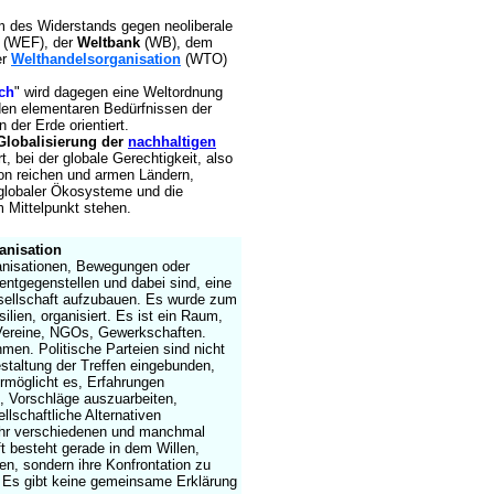
rm des Widerstands gegen neoliberale
(WEF), der
Weltbank
(WB), dem
er
Welthandelsorganisation
(WTO)
ich
" wird dagegen eine Weltordnung
 den elementaren Bedürfnissen der
der Erde orientiert.
Globalisierung der
nachhaltigen
t, bei der globale Gerechtigkeit, also
von reichen und armen Ländern,
g globaler Ökosysteme und die
m Mittelpunkt stehen.
anisation
anisationen, Bewegungen oder
entgegenstellen und dabei sind, eine
esellschaft aufzubauen. Es wurde zum
ilien, organisiert. Es ist ein Raum,
t: Vereine, NGOs, Gewerkschaften.
en. Politische Parteien sind nicht
Gestaltung der Treffen eingebunden,
rmöglicht es, Erfahrungen
 Vorschläge auszuarbeiten,
lschaftliche Alternativen
ehr verschiedenen und manchmal
 besteht gerade in dem Willen,
n, sondern ihre Konfrontation zu
. Es gibt keine gemeinsame Erklärung