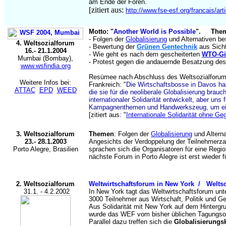
am Ende der Foren.
[zitiert aus:
http://www.fse-esf.org/francais/art
Motto: "
Another World is Possible
". The
- Folgen der
Globalisierung
und Alternativen be
4
. Weltsozialforum
- Bewertung der
Grünen Gentechnik
aus Sicht
16.- 21.1.2004
- Wie geht es nach dem gescheiterten
WTO-Gi
Mumbai (Bombay)
,
- Protest gegen die andauernde Besatzung de
www.wsfindia.org
Resümee nach Abschluss des Weltsozialforu
Weitere Infos bei:
Frankreich: "
Die Wirtschaftsbosse in Davos hab
ATTAC
EPD
WEED
die sie für die neoliberale Globalisierung brauc
internationaler Solidarität entwickelt, aber uns
Kampagnenthemen und Handwerkszeug, um ein
[zitiert aus: "
Internationale Solidarität ohne G
3. Weltsozialforum
Themen
: Folgen der
Globalisierung
und Altern
23.- 28.1.2003
Angesichts der Verdoppelung der Teilnehmerza
Porto Alegre, Brasilien
sprachen sich die Organisatoren für eine Regio
nächste Forum in Porto Alegre ist erst wieder f
2. Weltsozialforum
Weltwirtschaftsforum in New York / Weltso
31.1. - 4.2.2002
In New York tagt das Weltwirtschaftsforum unt
3000 Teilnehmer aus Wirtschaft, Politik und Ge
Aus Solidarität mit New York auf dem Hintergr
wurde das WEF vom bisher üblichen Tagungsor
Parallel dazu treffen sich die
Globalisierungsk