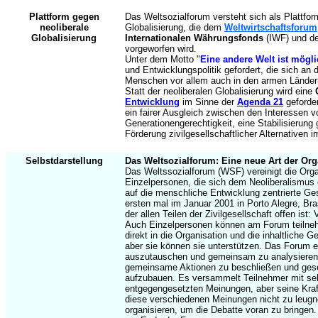
Plattform gegen
Das Weltsozialforum versteht sich als Plattfo
neoliberale
Globalisierung, die dem
Weltwirtschaftsforum
Globalisierung
Internationalen Währungsfonds
(IWF) und d
vorgeworfen wird.
Unter dem Motto "
Eine andere Welt ist mögl
und Entwicklungspolitik gefordert, die sich an
Menschen vor allem auch in den armen Ländern 
Statt der neoliberalen Globalisierung wird eine
Entwicklung
im Sinne der
Agenda 21
geforder
ein fairer Ausgleich zwischen den Interessen 
Generationengerechtigkeit, eine Stabilisierun
Förderung zivilgesellschaftlicher Alternativen i
Selbstdarstellung
Das Weltsozialforum: Eine neue Art der Org
Das Weltssozialforum (WSF) vereinigt die Org
Einzelpersonen, die sich dem Neoliberalismus 
auf die menschliche Entwicklung zentrierte G
ersten mal im Januar 2001 in Porto Alegre, Bras
der allen Teilen der Zivilgesellschaft offen is
Auch Einzelpersonen können am Forum teilnehm
direkt in die Organisation und die inhaltliche 
aber sie können sie unterstützen. Das Forum e
auszutauschen und gemeinsam zu analysieren,
gemeinsame Aktionen zu beschließen und gesel
aufzubauen. Es versammelt Teilnehmer mit s
entgegengesetzten Meinungen, aber seine Kraft
diese verschiedenen Meinungen nicht zu leugne
organisieren, um die Debatte voran zu bringen