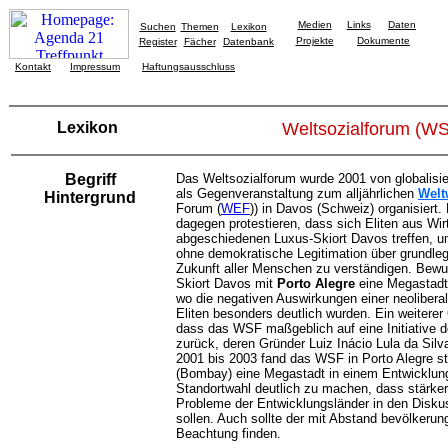
Medien
Links
Daten
Suchen
Themen
Lexikon
Projekte
Dokumente
Register
Fächer
Datenbank
Kontakt
Impressum
Haftungsausschluss
Lexikon
Weltsozialforum (W
Begriff
Das Weltsozialforum wurde 2001 von globalisi
als Gegenveranstaltung zum alljährlichen
Welt
Hintergrund
Forum (
WEF
)) in Davos (Schweiz) organisiert. 
dagegen protestieren, dass sich Eliten aus Wirt
abgeschiedenen Luxus-Skiort Davos treffen, um 
ohne demokratische Legitimation über grundle
Zukunft aller Menschen zu verständigen. Bewus
Skiort Davos mit
Porto Alegre
eine Megastadt 
wo die negativen Auswirkungen einer neolibera
Eliten besonders deutlich wurden. Ein weiterer G
dass das WSF maßgeblich auf eine Initiative der
zurück, deren Gründer Luiz Inácio Lula da Silva
2001 bis 2003 fand das WSF in Porto Alegre st
(Bombay) eine Megastadt in einem Entwicklun
Standortwahl deutlich zu machen, dass stärker 
Probleme der Entwicklungsländer in den Diskus
sollen. Auch sollte der mit Abstand bevölkeru
Beachtung finden.