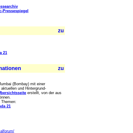
ssearchiv
c-Pressespiegel
a 21
rmationen
 Mumbai (Bombay) mit einer
 aktuellen und Hintergrund-
bersichtsseite
erstellt, von der aus
können.
 Themen:
nda 21
alforum/