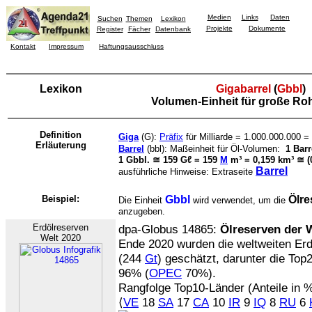
Medien
Links
Daten
Suchen
Themen
Lexikon
Projekte
Dokumente
Register
Fächer
Datenbank
Kontakt
Impressum
Haftungsausschluss
Lexikon
Gigabarrel
(
Gbbl
)
Volumen-Einheit für große R
Definition
Giga
(G):
Präfix
für Milliarde = 1.000.000.000 =
Erläuterung
Barrel
(bbl): Maßeinheit für Öl-Volumen:
1 Barr
1 Gbbl. ≅ 159 Gℓ = 159
M
m³ = 0,159 km³ ≅ (
Barrel
ausführliche Hinweise: Extraseite
Beispiel:
Gbbl
Ölre
Die Einheit
wird verwendet, um die
anzugeben.
Erdölreserven
dpa-Globus 14865:
Ölreserven der 
Welt 2020
Ende 2020 wurden die weltweiten Er
(244
Gt
) geschätzt, darunter die To
96% (
OPEC
70%).
Rangfolge Top10-Länder (Anteile in %
⟨
VE
18
SA
17
CA
10
IR
9
IQ
8
RU
6