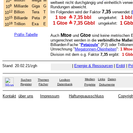
Million
Mega
M
10
weltweit nicht durchgängig und einheitlich verwe
9
Milliarde
Giga
G
10
Rundungen abweicht.
7,35
12
Billion
Tera
T
Im Folgenden wird der Faktor
verwendet (
10
1 toe
≙
7,35 bbl
1 bb
15
umgekehrt:
Billiarde
Peta
P
10
1 Gtoe
≙
7,35 Gb
bl
1 Gbb
umgekehrt:
18
Trillion
Exa
E
10
Präfix-Tabelle
Mtoe
Gtoe
Auch
und
sind keine metrischen E
umgerechnet werden in die
verbindliche Maßei
Billiarden-Fache "
Petajoule
" (PJ) oder Trillione
Umrechnung "
Megatonnen-Öleinheiten
":
1 Mtoe
Division mit dem o.g. Faktor
7,35
ergibt:
1 Gb
Stand:
20.02.21
/zgh
|
Energie & Ressourcen
|
Erdöl
|
Pr
Medien
Links
Daten
Suchen
Themen
Lexikon
Register
Fächer
Datenbank
Projekte
Dokumente
Kontakt
über uns
Impressum
Haftungsausschluss
Copyrigh