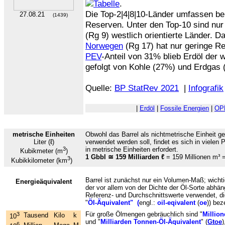
.
Die Top-2|4|8|10-Länder umfassen ber
27.08.21
(1439)
Reserven. Unter den Top-10 sind nu
(Rg 9) westlich orientierte Länder. D
Norwegen
(Rg 17) hat nur geringe R
PEV
-Anteil von 31% blieb Erdöl der w
gefolgt von Kohle (27%) und Erdgas 
Quelle:
BP StatRev 2021
|
Infografik
|
Erdöl
|
Fossile Energien
|
OP
metrische Einheiten
Obwohl das Barrel als nichtmetrische Einheit 
Liter (ℓ)
verwendet werden soll, findet es sich in viele
3
in metrische Einheiten erfordert.
Kubikmeter (m
)
1 Gbbl ≅ 159 Milliarden ℓ
= 159 Millionen m³ =
3
Kubikkilometer (km
)
Barrel ist zunächst nur ein Volumen-Maß; wichti
Energieäquivalent
der vor allem von der Dichte der Öl-Sorte abh
Referenz- und Durchschnittswerte verwendet, di
"
Öl-Äquivalent" (
engl.:
oil-eqivalent
(
oe
)) be
Für große Ölmengen gebräuchlich sind "
Millio
3
Tausend
Kilo
k
10
und "
Milliarden Tonnen-Öl-Äquivalent
" (
Gtoe
6