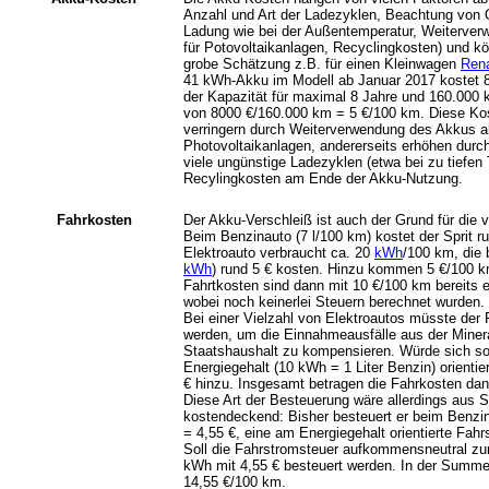
Anzahl und Art der Ladezyklen, Beachtung von O
Ladung wie bei der Außentemperatur, Weiterverw
für Potovoltaikanlagen, Recyclingkosten) und k
grobe Schätzung z.B. für einen Kleinwagen
Ren
41 kWh-Akku im Modell ab Januar 2017 kostet 80
der Kapazität für maximal 8 Jahre und 160.000
von 8000 €/160.000 km = 5 €/100 km. Diese Kos
verringern durch Weiterverwendung des Akkus als
Photovoltaikanlagen, andererseits erhöhen durch
viele ungünstige Ladezyklen (etwa bei zu tiefen
Recylingkosten am Ende der Akku-Nutzung.
Fahrkosten
Der Akku-Verschleiß ist auch der Grund für die 
Beim Benzinauto (7 l/100 km) kostet der Sprit r
Elektroauto verbraucht ca. 20
kWh
/100 km, die 
kWh
) rund 5 € kosten. Hinzu kommen 5 €/100 k
Fahrtkosten sind dann mit 10 €/100 km bereits e
wobei noch keinerlei Steuern berechnet wurden.
Bei einer Vielzahl von Elektroautos müsste der 
werden, um die Einnahmeausfälle aus der Mineral
Staatshaushalt zu kompensieren. Würde sich so
Energiegehalt (10 kWh = 1 Liter Benzin) orienti
€ hinzu. Insgesamt betragen die Fahrkosten da
Diese Art der Besteuerung wäre allerdings aus S
kostendeckend: Bisher besteuert er beim Benzin
= 4,55 €, eine am Energiegehalt orientierte Fahr
Soll die Fahrstromsteuer aufkommensneutral zur
kWh mit 4,55 € besteuert werden. In der Summe
14,55 €/100 km.