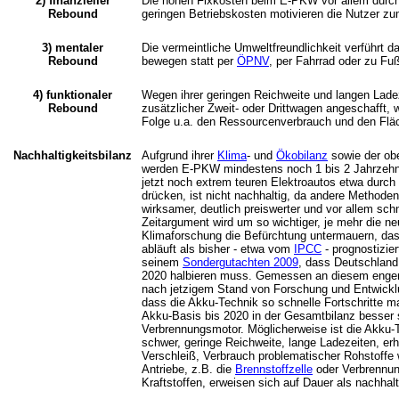
2) finanzieller
Die hohen Fixkosten beim E-PKW vor allem durch
Rebound
geringen Betriebskosten motivieren die Nutzer zu
3) mentaler
Die vermeintliche Umweltfreundlichkeit verführt 
Rebound
bewegen statt per
ÖPNV
, per Fahrrad oder zu Fu
4) funktionaler
Wegen ihrer geringen Reichweite und langen Lad
Rebound
zusätzlicher Zweit- oder Drittwagen angeschafft, 
Folge u.a. den Ressourcenverbrauch und den Fläc
Nachhaltigkeitsbilanz
Aufgrund ihrer
Klima
- und
Ökobilanz
sowie der ob
werden E-PKW mindestens noch 1 bis 2 Jahrzehnt
jetzt noch extrem teuren Elektroautos etwa durc
drücken, ist nicht nachhaltig, da andere Methoden
wirksamer, deutlich preiswerter und vor allem sch
Zeitargument wird um so wichtiger, je mehr die n
Klimaforschung die Befürchtung untermauern, da
abläuft als bisher - etwa vom
IPCC
- prognostizier
seinem
Sondergutachten 2009
, dass Deutschland
2020 halbieren muss. Gemessen an diesem engen
nach jetzigem Stand von Forschung und Entwicklun
dass die Akku-Technik so schnelle Fortschritte 
Akku-Basis bis 2020 in der Gesamtbilanz besser s
Verbrennungsmotor. Möglicherweise ist die Akku-
schwer, geringe Reichweite, lange Ladezeiten, er
Verschleiß, Verbrauch problematischer Rohstoffe 
Antriebe, z.B. die
Brennstoffzelle
oder Verbrennun
Kraftstoffen, erweisen sich auf Dauer als nachhalt