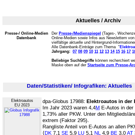
Aktuelles / Archiv
Presse-/ Online-Medien
Der
Presse-/Medienspiegel
(Tages-, Wochenzei
Datenbank
Online-Medien sowie Infos aus Newslettern v
vielfältige aktuelle und Hintergrund-Informatione
Alle Datenbank-Einträge zum Thema "
Elektro
Jahrgang:
07
08
09
10
11
12
13
14
15
16
17
1
Beliebige Suchbegriffe
können recherchiert we
Maske oben auf der
Startseite zum Presse-Ar
Daten/Statistiken/ Infografiken: Aktuelles
(
Elektroautos
dpa-Globus 17988:
Elektroautos in der
EU 2023
Im Jahr 2023 waren 4,4
M
E-Autos in der
1,73% aller PKW. Unter den Mitgliedsländ
extrem (Faktor 295).
Rangliste Anteil von E-Autos an allen PK
⟨
DK
7,1
SE
5,9
LU
5,1
NL
4,9
BE
3,0
AT