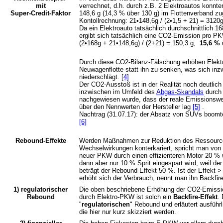
mit
verrechnet, d.h. durch z.B. 2 Elektroautos konnt
Super-Credit-Faktor
148,6 g (14,3 % über 130 g) im Flottenverband z
Kontollrechnung: 21•148,6g / (2•1,5 + 21) = 3120g
Da ein Elektroauto tatsächlich durchschnittlich 
ergibt sich tatsächlich eine CO2-Emission pro PK
(2•168g + 21•148,6g) / (2+21) = 150,3 g,
15,6 % 
Durch diese CO2-Bilanz-Fälschung erhöhen Elek
Neuwagenflotte statt ihn zu senken, was sich inz
niederschlägt.
[4]
Der CO2-Ausstoß ist in der Realität noch deutlich 
inzwischen im Umfeld des
Abgas-Skandals
durch 
nachgewiesen wurde, dass der reale Emissionswe
über den Nennwerten der Hersteller lag
[5]
.
Nachtrag (31.07.17): der Absatz von SUVs boom
[6]
Rebound-Effekte
Werden Maßnahmen zur Reduktion des Ressource
Wechselwirkungen konterkariert, spricht man von
neuer PKW durch einen effizienteren Motor 20 % we
dann aber nur 10 % Sprit eingespart wird, weil d
beträgt der Rebound-Effekt 50 %. Ist der Effekt > 
erhöht sich der Verbrauch, nennt man ihn Backfir
1) regulatorischer
Die oben beschriebene Erhöhung der CO2-Emiss
Rebound
durch Elektro-PKW ist solch ein
Backfire-Effekt
.
"
regulatorischen
" Rebound und erläutert ausführ
die hier nur kurz skizziert werden.