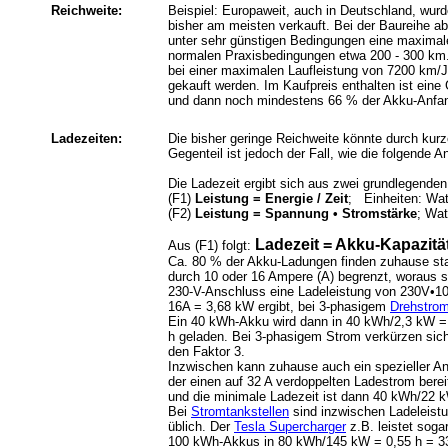
Reichweite:
Beispiel: Europaweit, auch in Deutschland, wur
bisher am meisten verkauft. Bei der Baureihe a
unter sehr günstigen Bedingungen eine maximal
normalen Praxisbedingungen etwa 200 - 300 km.
bei einer maximalen Laufleistung von 7200 km/J
gekauft werden. Im Kaufpreis enthalten ist eine
und dann noch mindestens 66 % der Akku-Anfan
Ladezeiten:
Die bisher geringe Reichweite könnte durch kurz
Gegenteil ist jedoch der Fall, wie die folgende A
Die Ladezeit ergibt sich aus zwei grundlegende
(F1)
Leistung = Energie / Zeit
; Einheiten: Wa
(F2)
Leistung = Spannung • Stromstärke
;
Wat
Ladezeit = Akku-Kapazität
Aus (F1) folgt:
Ca. 80 % der Akku-Ladungen finden zuhause stat
durch 10 oder 16 Ampere (A) begrenzt, woraus 
230-V-Anschluss eine Ladeleistung von 230V•1
16A = 3,68 kW ergibt, bei 3-phasigem
Drehstro
Ein 40 kWh-Akku wird dann in 40 kWh/2,3 kW =
h geladen. Bei 3-phasigem Strom verkürzen sic
den Faktor 3.
Inzwischen kann zuhause auch ein spezieller An
der einen auf 32 A verdoppelten Ladestrom bereit
und die minimale Ladezeit ist dann 40 kWh/22 k
Bei
Stromtankstellen
sind inzwischen Ladeleist
üblich. Der
Tesla Supercharger
z.B. leistet soga
100 kWh-Akkus in 80 kWh/145 kW = 0,55 h = 3