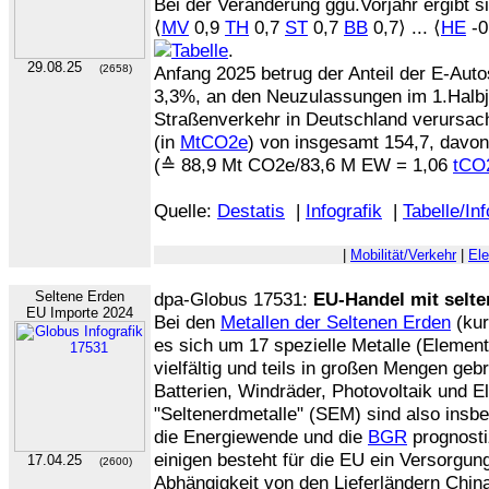
Bei der Veränderung ggü.Vorjahr ergibt s
⟨
MV
0,9
TH
0,7
ST
0,7
BB
0,7⟩ ... ⟨
HE
-0
.
29.08.25
(2658)
Anfang 2025 betrug der Anteil der E-Au
3,3%, an den Neuzulassungen im 1.Halb
Straßenverkehr in Deutschland verursac
(in
MtCO2e
) von insgesamt 154,7, davon
(≙ 88,9 Mt CO2e/83,6 M EW = 1,06
tCO
Quelle:
Destatis
|
Infografik
|
Tabelle/In
|
Mobilität/Verkehr
|
Ele
Seltene Erden
dpa-Globus 17531:
EU-Handel mit selt
EU Importe 2024
Bei den
Metallen der Seltenen Erden
(kur
es sich um 17 spezielle Metalle (Elemen
vielfältig und teils in großen Mengen geb
Batterien, Windräder, Photovoltaik und El
"Seltenerdmetalle" (SEM) sind also insb
die Energiewende und die
BGR
prognosti
einigen besteht für die EU ein Versorgun
17.04.25
(2600)
Abhängigkeit von den Lieferländern Chi