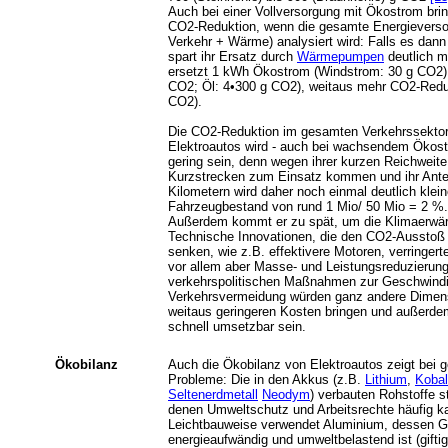
Auch bei einer Vollversorgung mit Ökostrom bring
CO2-Reduktion, wenn die gesamte Energieverso
Verkehr + Wärme) analysiert wird: Falls es dann
spart ihr Ersatz durch
Wärmepumpen
deutlich m
ersetzt 1 kWh Ökostrom (Windstrom: 30 g CO2
CO2; Öl: 4•300 g CO2), weitaus mehr CO2-Reduk
CO2).
Die CO2-Reduktion im gesamten Verkehrssektor d
Elektroautos wird - auch bei wachsendem Ökost
gering sein, denn wegen ihrer kurzen Reichweit
Kurzstrecken zum Einsatz kommen und ihr Ante
Kilometern wird daher noch einmal deutlich kleine
Fahrzeugbestand von rund 1 Mio/ 50 Mio = 2 %.
Außerdem kommt er zu spät, um die Klimaerwä
Technische Innovationen, die den CO2-Ausstoß
senken, wie z.B. effektivere Motoren, verringerte
vor allem aber Masse- und Leistungsreduzierung
verkehrspolitischen Maßnahmen zur Geschwind
Verkehrsvermeidung würden ganz andere Dimen
weitaus geringeren Kosten bringen und außerdem
schnell umsetzbar sein.
Ökobilanz
Auch die Ökobilanz von Elektroautos zeigt bei 
Probleme: Die in den Akkus (z.B.
Lithium
,
Kobal
Seltenerdmetall
Neodym
) verbauten Rohstoffe 
denen Umweltschutz und Arbeitsrechte häufig 
Leichtbauweise verwendet Aluminium, dessen G
energieaufwändig und umweltbelastend ist (gift