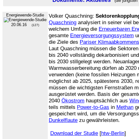
Dokumente: Aktuelles
(die jüngsten
Energiewende-Studie
Volker Quaschning:
Sektorenkopplun
Quaschning
analysiert in seiner viel b
20.06.16
(127)
welchem Umfang die
Erneuerbaren En
gesamte
Energieversorgungssystem
u
die Ziele des
Pariser Klimaabkommen
Laut Quaschning müssen die Sektore
bis 2040 vollständig dekarbonisiert un
bis 2030 stillgelegt werden. Neuanlag
Warmwasserbereitung dürfen ab 2020 
verwenden (keine fossilen Heizungen
möglichst ab 2025, spätestens 2030, re
müssen die wichtigsten Fernstraßen m
ausgerüstet werden. Basis der gesam
2040
Ökostrom
hauptsächlich aus
Win
teils mittels
Power-to-Gas
in
Methan
ge
gespeichert wird, um die Versorgungss
Dunkelflaute
zu gewährleisten.
Download der Studie
[
htw-Berlin
]