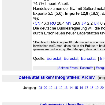
74,7% Import-Anteil.
Handelsvolumen der EU mit Selterdmetal
Exporte 5,5 (5,6);
Importe 12,9
(18,3); d
%):
⟨
CN
46,3
RU
28,4
MY
19,9
JP
2,2
UK
0,9
Die deutsche Bundesregierung will die h
durch Erschließen neuer Lagerstätten un
* Bei ihrer Entdeckung im 18.Jahrhundert wurden sie
Inzwischen weiß man, dass sie in der Erdkruste häuf
gemeinsam und in so großen Mengen, dass sich ihr 
Quelle:
Eurostat
Eurostat
Eurostat
|
Inf
|
Seltene Erden
|
Rohstoffe
|
Energ
Daten/Statistiken/ Infografiken: Archiv
(jahrg
Jahrgang:
08
09
10
11
12
13
14
15
16
17
18
19
20