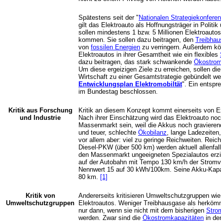
Spätestens seit der "
Nationalen Strategiekonferen
gilt das Elektroauto als Hoffnungsträger in Politi
sollen mindestens 1 bzw. 5 Millionen Elektroauto
kommen. Sie sollen dazu beitragen, den
Treibha
von
fossilen Energien
zu verringern. Außerdem kön
Elektroautos in ihrer Gesamtheit wie ein flexibles
dazu beitragen, das stark schwankende
Ökostro
Um diese ergeizigen Ziele zu erreichen, sollen die 
Wirtschaft zu einer Gesamtstrategie gebündelt we
Entwicklungsplan Elektromobiltät
". Ein entsp
im Bundestag beschlossen.
Kritik aus Forschung
Kritik an diesem Konzept kommt einerseits von E
und Industrie
Nach ihrer Einschätzung wird das Elektroauto noc
Massenmarkt sein, weil die Akkus noch gravieren
und teuer, schlechte
Ökobilanz
, lange Ladezeiten
vor allem aber: viel zu geringe Reichweiten. Rei
Diesel-PKW (über 500 km) werden aktuell allenfal
den Massenmarkt ungeeigneten Spezialautos erziel
auf der Autobahn mit Tempo 130 km/h der Strom
Nennwert 15 auf 30 kWh/100km. Seine Akku-Kapaz
80 km.
[1]
Kritik von
Andererseits kritisieren Umweltschutzgruppen w
Umweltschutzgruppen
Elektroautos. Weniger Treibhausgase als herköm
nur dann, wenn sie nicht mit dem bisherigen
Stro
werden. Zwar sind die
Ökostromkapazitäten
in de