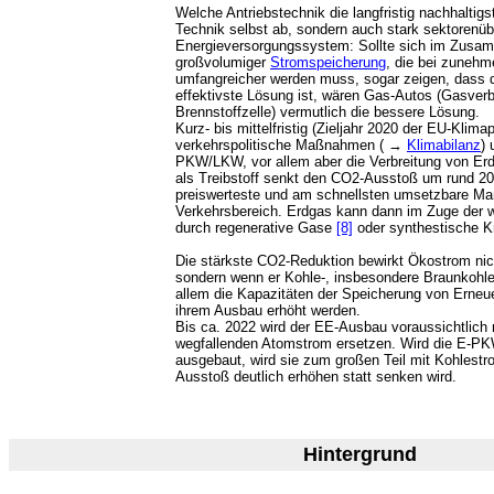
Welche Antriebstechnik die langfristig nachhaltigst
Technik selbst ab, sondern auch stark sektorenü
Energieversorgungssystem: Sollte sich im Zus
großvolumiger
Stromspeicherung
, die bei zuneh
umfangreicher werden muss, sogar zeigen, dass 
effektivste Lösung ist, wären Gas-Autos (Gasver
Brennstoffzelle) vermutlich die bessere Lösung.
Kurz- bis mittelfristig (Zieljahr 2020 der EU-Klimap
verkehrspolitische Maßnahmen ( →
Klimabilanz
) 
PKW/LKW, vor allem aber die Verbreitung von Erd
als Treibstoff senkt den CO2-Ausstoß um rund 
preiswerteste und am schnellsten umsetzbare M
Verkehrsbereich. Erdgas kann dann im Zuge der 
durch regenerative Gase
[8]
oder synthestische K
Die stärkste CO2-Reduktion bewirkt Ökostrom nich
sondern wenn er Kohle-, insbesondere Braunkohl
allem die Kapazitäten der Speicherung von Erneue
ihrem Ausbau erhöht werden.
Bis ca. 2022 wird der EE-Ausbau voraussichtlich
wegfallenden Atomstrom ersetzen. Wird die E-PKW
ausgebaut, wird sie zum großen Teil mit Kohlest
Ausstoß deutlich erhöhen statt senken wird.
Hintergrund