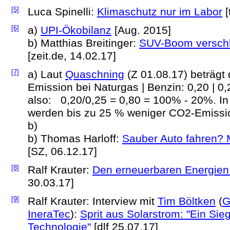
[5]
Luca Spinelli:
Klimaschutz nur im Labor
[
[6]
a)
UPI-Ökobilanz
[Aug. 2015]
b) Matthias Breitinger:
SUV-Boom verschl
[zeit.de, 14.02.17]
[7]
a) Laut
Quaschning
(Z 01.08.17) beträgt 
Emission bei Naturgas | Benzin: 0,20 | 0
also: 0,20/0,25 = 0,80 = 100% - 20%. I
werden bis zu 25 % weniger CO2-Emissio
b)
b) Thomas Harloff:
Sauber Auto fahren? 
[SZ, 06.12.17]
[8]
Ralf Krauter:
Den erneuerbaren Energie
30.03.17]
[9]
Ralf Krauter: Interview mit
Tim Böltken
(
G
IneraTec
):
Sprit aus Solarstrom: "Ein Sie
Technologie"
[dlf 25.07.17]