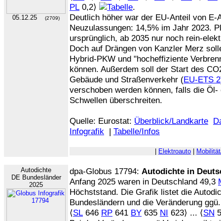
PL
0,2⟩
.
Deutlich höher war der EU-Anteil von E-
05.12.25
(2709)
Neuzulassungen: 14,5% im Jahr 2023. P
ursprünglich, ab 2035 nur noch rein-ele
Doch auf Drängen von Kanzler Merz soll
Hybrid-PKW und "hocheffiziente Verbren
können. Außerdem soll der Start des CO
Gebäude und Straßenverkehr (
EU-ETS 2
verschoben werden können, falls die Öl
Schwellen überschreiten.
Quelle: Eurostat:
Überblick/Landkarte
D
Infografik
|
Tabelle/Infos
|
Elektroauto
|
Mobilitä
Autodichte
dpa-Globus 17794:
Autodichte in Deuts
DE Bundesländer
Anfang 2025 waren in Deutschland 49,3
2025
Höchststand. Die Grafik listet die Autod
Bundesländern und die Veränderung ggü. 
⟨
SL
646
RP
641
BY
635
NI
623⟩ ... ⟨
SN
5