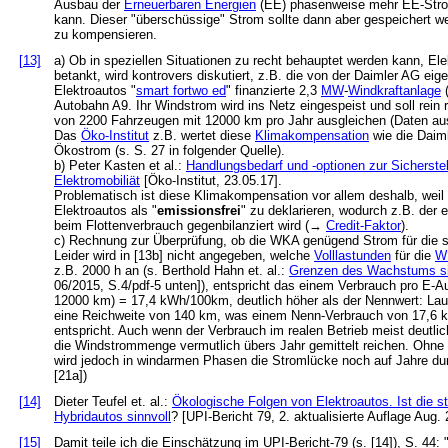
Ausbau der
Erneuerbaren Energien
(EE) phasenweise mehr EE-Strom
kann. Dieser "überschüssige" Strom sollte dann aber gespeichert
zu kompensieren.
[13]
a) Ob in speziellen Situationen zu recht behauptet werden kann, E
betankt, wird kontrovers diskutiert, z.B. die von der Daimler AG eig
Elektroautos "
smart fortwo ed
" finanzierte 2,3
MW
-
Windkraftanlage
(
Autobahn A9. Ihr Windstrom wird ins Netz eingespeist und soll rein
von 2200 Fahrzeugen mit 12000 km pro Jahr ausgleichen (Daten aus
Das
Öko-Institut
z.B. wertet diese
Klimakompensation
wie die Daim
Ökostrom (s. S. 27 in folgender Quelle).
b) Peter Kasten et al.:
Handlungsbedarf und -optionen zur Sicherstel
Elektromobiliät
[Öko-Institut, 23.05.17].
Problematisch ist diese Klimakompensation vor allem deshalb, weil mit
Elektroautos als "
emissionsfrei
" zu deklarieren, wodurch z.B. de
beim Flottenverbrauch gegenbilanziert wird (→
Credit-Faktor
).
c) Rechnung zur Überprüfung, ob die WKA genügend Strom für die sm
Leider wird in [13b] nicht angegeben, welche
Volllastunden
für die
W
z.B. 2000 h an (s. Berthold Hahn et. al.:
Grenzen des Wachstums sin
06/2015, S.4/pdf-5 unten]), entspricht das einem Verbrauch pro E-A
12000 km) = 17,4 kWh/100km, deutlich höher als der Nennwert: Lau
eine Reichweite von 140 km, was einem Nenn-Verbrauch von 17,6
entspricht. Auch wenn der Verbrauch im realen Betrieb meist deutlich
die Windstrommenge vermutlich übers Jahr gemittelt reichen. Ohne
wird jedoch in windarmen Phasen die Stromlücke noch auf Jahre dur
[21a])
[14]
Dieter Teufel et. al.:
Ökologische Folgen von Elektroautos. Ist die s
Hybridautos sinnvoll
? [UPI-Bericht 79, 2. aktualisierte Auflage Aug.
[15]
Damit teile ich die Einschätzung im UPI-Bericht-79 (s. [14]), S. 44: 