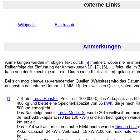
externe Links
Wikipedia
Elektroauto
Anmerkungen
Anmerkungen werden im obigen Text durch
[n]
markiert, wobei n eine inte
Reihenfolge der Einführung der Anmerkungen [1], [2], [3], ..., folgt, die
kann von der Reihenfolge im Text. Durch einen Klick auf
[n] gelangt man 
Bei sich möglicherweise verändernden Quellen (Websites) wird das Datum d
ansonsten das interne Datum [TT.MM.JJ] der jeweiligen Quelle, sofern vo
[1]
Z.B. der
Tesla Roaster
: Preis: ca. 100.000 €; das Akkupack aus 68
408 kg und bietet eine Speicherkapaziät von 56
kWh
, die je nach F
500 km ermöglicht.
Das Nachfolgemodell,
Tesla Modell S
, wurde 2015 weltweit am meis
Je nach Akkukapaziät (70 bis 100 kWh) und Fahrbedingungen werde
km erzielt.
Das 2014 weltweit meistverkaufte Elektroauto war der
Nissan Leaf
m
Akku-Kapaziät: 24 kWh, Verbrauch: 15 kWh/100 km; maximale Reic
kg.