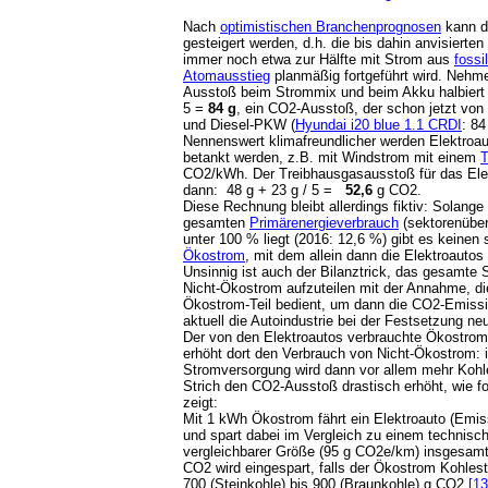
Nach
optimistischen Branchenprognosen
kann 
gesteigert werden, d.h. die bis dahin anvisierte
immer noch etwa zur Hälfte mit Strom aus
fossi
Atomausstieg
planmäßig fortgeführt wird. Nehme
Ausstoß beim Strommix und beim Akku halbiert w
5 =
84 g
, ein CO2-Ausstoß, der schon jetzt vo
und Diesel-PKW (
Hyundai i20 blue 1.1 CRDI
: 84
Nennenswert klimafreundlicher werden Elektroau
betankt werden, z.B. mit Windstrom mit einem
T
CO2/kWh. Der Treibhausgasausstoß für das Elek
dann: 48 g + 23 g / 5 =
52,6
g CO2.
Diese Rechnung bleibt allerdings fiktiv: S
olange 
gesamten
Primärenergieverbrauch
(sektorenüber
unter 100 % liegt (2016: 12,6 %) gibt es keinen
Ökostrom
, mit dem allein dann die Elektroautos
Unsinnig ist auch der Bilanztrick, das gesamt
Nicht-Ökostrom aufzuteilen mit der Annahme, d
Ökostrom-Teil bedient, um dann die CO2-Emissi
aktuell die Autoindustrie bei der Festsetzung n
Der von den Elektroautos verbrauchte Ökostrom f
erhöht dort den Verbrauch von Nicht-Ökostrom: 
Stromversorgung wird dann vor allem mehr Kohl
Strich den CO2-Ausstoß drastisch erhöht, wie 
zeigt:
Mit 1 kWh Ökostrom fährt ein Elektroauto (Emi
und spart dabei im Vergleich zu einem technisch
vergleichbarer Größe (95 g CO2e/km) insgesamt
CO2 wird eingespart, falls der Ökostrom Kohles
700 (Steinkohle) bis 900 (Braunkohle) g CO2
[13