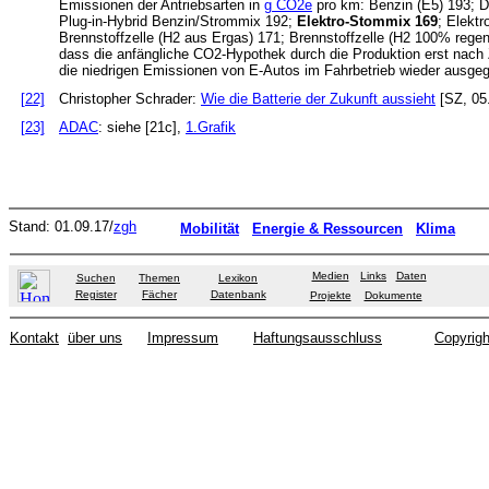
Emissionen der Antriebsarten in
g CO2e
pro km: Benzin (E5) 193; D
Plug-in-Hybrid Benzin/Strommix 192;
Elektro-Stommix 169
; Elektr
Brennstoffzelle (H2 aus Ergas) 171; Brennstoffzelle (H2 100% regen
dass die anfängliche CO2-Hypothek durch die Produktion erst nach
die niedrigen Emissionen von E-Autos im Fahrbetrieb wieder ausgeg
[22]
Christopher Schrader:
Wie die Batterie der Zukunft aussieht
[SZ, 05
[23]
ADAC
: siehe [21c],
1.Grafik
Stand: 01.09.17/
zgh
Mobilität
Energie & Ressourcen
Klima
Medien
Links
Daten
Suchen
Themen
Lexikon
Register
Fächer
Datenbank
Projekte
Dokumente
Kontakt
über uns
Impressum
Haftungsausschluss
Copyrigh