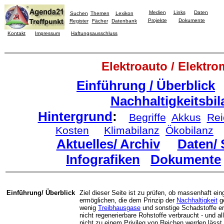
Medien
Links
Daten
Suchen
Themen
Lexikon
Projekte
Dokumente
Register
Fächer
Datenbank
Kontakt
Impressum
Haftungsausschluss
Elektroauto / Elektro
Einführung / Überblick
Nachhaltigkeitsbil
Hintergrund
:
Begriffe
Akkus
Rei
Kosten
Klimabilanz
Ökobilanz
Aktuelles/ Archiv
Daten/ 
Infografiken
Dokumente
Einführung/ Überblick
Ziel dieser Seite ist zu prüfen, ob massenhaft ein
ermöglichen, die dem Prinzip der
Nachhaltigkeit
ge
wenig
Treibhausgase
und sonstige Schadstoffe e
nicht regenerierbare Rohstoffe verbraucht - und all
nicht zu einem Privileg von Reichen werden lässt.