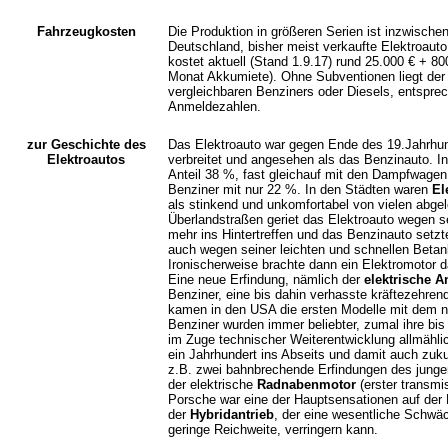
Fahrzeugkosten
Die Produktion in größeren Serien ist inzwische
Deutschland, bisher meist verkaufte Elektroaut
kostet aktuell (Stand 1.9.17) rund 25.000 € + 800
Monat Akkumiete). Ohne Subventionen liegt der 
vergleichbaren Benziners oder Diesels, entsprec
Anmeldezahlen.
zur Geschichte des
Das Elektroauto war gegen Ende des 19.Jahrhund
Elektroautos
verbreitet und angesehen als das Benzinauto. I
Anteil 38 %, fast gleichauf mit den Dampfwagen 
Benziner mit nur 22 %. In den Städten waren
El
als stinkend und unkomfortabel von vielen abge
Überlandstraßen geriet das Elektroauto wegen s
mehr ins Hintertreffen und das Benzinauto setzt
auch wegen seiner leichten und schnellen Betan
Ironischerweise brachte dann ein Elektromotor d
Eine neue Erfindung, nämlich der
elektrische A
Benziner, eine bis dahin verhasste kräftezehrende
kamen in den USA die ersten Modelle mit dem n
Benziner wurden immer beliebter, zumal ihre bis
im Zuge technischer Weiterentwicklung allmählich
ein Jahrhundert ins Abseits
und damit auch zuku
z.B. zwei bahnbrechende Erfindungen des junge
der elektrische
Radnabenmotor
(erster transmi
Porsche war eine der Hauptsensationen auf der
der
Hybridantrieb
, der eine wesentliche Schwä
geringe Reichweite, verringern kann.