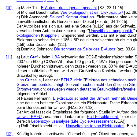
[10]
a) Marie Tuil:
E-Autos - dreckiger als gedacht
[SZ, 23.11.15]
b) Michael Bauchmüller:
Wie ökologisch ist ein Elektroauto?
[SZ 09.
c) Dirk Asendorpf:
Sauber? Kommt drauf an
. Elektroautos sind kein
umweltfreundlicher als Benziner oder Diesel [zeit.de, 04.12.15].
Der Autor bezieht sich u.a. auf eine Studie [s.11c] aus der Schweiz
verschiedener Antriebskonzepte in sog. "
Umweltbelastungspunkte
"
ökologischen Knappheit
" umgerechnet werden. Das mit einem durch
Elektroauto schneidet mit 186 UBP deutlich schlechter ab als ein g
(159) oder Dieselmotor (111).
d) Dominic Johnson:
Die schmutzige Seite des E-Autos
[taz, 03.04.
[11]
a) Laut
Grafik
beim
UBA
schwankt der CO2-Emissionsfaktor beim St
2007 um 600 g CO2e/kWh, also 120 g pro 0,2 kWh. Bei genauerer Ana
höherer Durchschnittswert, denn zurzeit werden ca. 80 % der E-Au
dieser zusätzliche Strom wird zum Großteil von Kohlekraftwerken (
Braunkohle) erzeugt.
Lino Guzzella
, Leiter der
ETH Zürich
: "
Elektroautos schneiden noch
Grenzstrom berücksichtigt: Sie verbrauchen nicht den üblichen Str
Stromverbrauch; deswegen werden deutsche Braunkohlekraftwerke n
folgendem Artikel:
b) Fabian Fellmann:
Elektroauto schadet der Umwelt mehr als Diese
eine deutlich bessere Ökobilanz als ein Elektroauto. Diese Erkenntn
beim Bundesamt für Umwelt.[NZZ, 22.4.12].
Der Artikel fasst die Ergebnisse der folgenden Studie im Auftrag d
Umwelt BAFU
zusammen. Leitautor ist
Rolf Frischknecht
, einer de
Bereich
Lebenszyklusanalyse
(
Life Cycle Assessment
(LCA)).
c) Rolf Frischknecht et. al.:
Umweltaspekte von Elektroautos
. Ein 
[12]
Künftig könnte es zeitweise "überschüssigen" Ökostrom geben, we