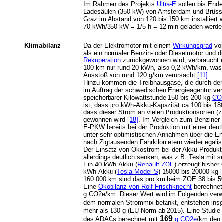
Im Rahmen des Projekts
Ultra-E
sollen bis Ende
Ladesäulen (350 kW) von Amsterdam und Brüss
Graz im Abstand von 120 bis 150 km installiert
70 kWh/350 kW = 1/5 h = 12 min geladen werde
Klimabilanz
Da der Elektromotor mit einem
Wirkungsgrad
vo
als ein normaler Benzin- oder Dieselmotor und d
Rekuperation
zurückgewonnen wird, verbraucht ei
100 km nur rund 20 kWh, also 0,2 kWh/km, wa
Ausstoß von rund 120 g/km verursacht
[11]
.
Hinzu kommen die Treibhausgase, die durch den
im Auftrag der schwedischen Energieagentur ver
speicherbarer Kilowattstunde 150 bis 200 kg
CO
ist, dass pro kWh-Akku-Kapazität ca.100 bis 1
dass dieser Strom an vielen Produktionsorten (z
gewonnen wird
[18]
. Im Vergleich zum Benziner 
E-PKW bereits bei der Produktion mit einer deut
unter sehr optimistischen Annahmen über die En
nach Zigtausenden Fahrkilometern wieder egalis
Der Einsatz von Ökostrom bei der Akku-Produk
allerdings deutlich senken, was z.B. Tesla mit s
Ein 40 kWh-Akku (
Renault ZOE
) erzeugt bisher
kWh-Akku (
Tesla Model S
) 15000 bis 20000 kg
160.000 km sind das pro km beim ZOE 38 bis 50
Eine
Ökobilanz von Rolf Frischknecht
berechnet 
g CO2e/km. Dieser Wert wird im Folgenden verw
dem normalen Strommix betankt, entstehen in
mehr als 130 g (EU-Norm ab 2015). Eine Studi
169
des ADACs berechnet mit
g CO2e
/km den