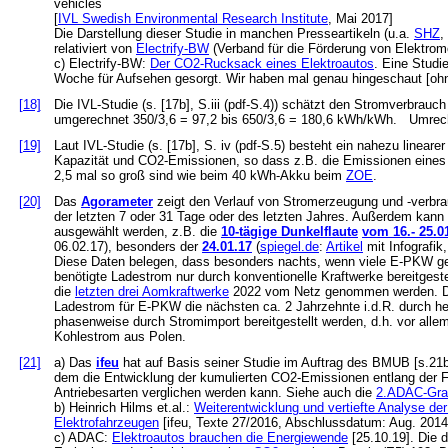
vehicles
[
IVL Swedish Environmental Research Institute
, Mai 2017]
Die Darstellung dieser Studie in manchen Presseartikeln (u.a.
SHZ
,
relativiert von
Electrify-BW
(Verband für die Förderung von Elektromo
c) Electrify-BW:
Der CO2-Rucksack eines Elektroautos
. Eine Stud
Woche für Aufsehen gesorgt. Wir haben mal genau hingeschaut [ohn
[18]
Die IVL-Studie (s. [17b], S.iii (pdf-S.4)) schätzt den Stromverbrau
umgerechnet 350/3,6 = 97,2 bis 650/3,6 = 180,6 kWh/kWh. Umrec
[19]
Laut IVL-Studie (s. [17b], S. iv (pdf-S.5) besteht ein nahezu line
Kapazität und CO2-Emissionen, so dass z.B. die Emissionen ein
2,5 mal so groß sind wie beim 40 kWh-Akku beim
ZOE
.
[20]
Das
Agorameter
zeigt den Verlauf von Stromerzeugung und -verbra
der letzten 7 oder 31 Tage oder des letzten Jahres. Außerdem kann i
ausgewählt werden, z.B. die
10-tägige Dunkelflaute
vom 16.- 25.0
06.02.17), besonders der
24.01.17
(
spiegel.de
:
Artikel
mit Infografik,
Diese Daten belegen, dass besonders nachts, wenn viele E-PKW ge
benötigte Ladestrom nur durch konventionelle Kraftwerke bereitgeste
die
letzten drei Aomkraftwerke
2022 vom Netz genommen werden. Dan
Ladestrom für E-PKW die nächsten ca. 2 Jahrzehnte i.d.R. durch h
phasenweise durch Stromimport bereitgestellt werden, d.h. vor all
Kohlestrom aus Polen.
[21]
a) Das
ifeu
hat auf Basis seiner Studie im Auftrag des BMUB [s.21
dem die Entwicklung der kumulierten CO2-Emissionen entlang der F
Antriebesarten verglichen werden kann. Siehe auch die
2.ADAC-Gra
b) Heinrich Hilms et.al.:
Weiterentwicklung und vertiefte Analyse de
Elektrofahrzeugen
[ifeu, Texte 27/2016, Abschlussdatum: Aug. 2014
c) ADAC:
Elektroautos brauchen die Energiewende
[25.10.19]. Die 