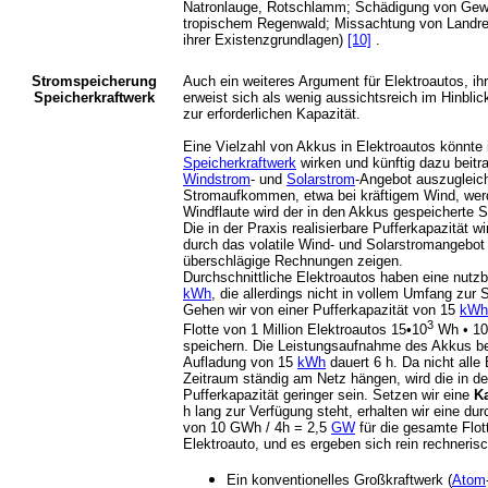
Natronlauge, Rotschlamm; Schädigung von Gew
tropischem Regenwald; Missachtung von Landr
ihrer Existenzgrundlagen)
[10]
.
Stromspeicherung
Auch ein weiteres Argument für Elektroautos, i
Speicherkraftwerk
erweist sich als wenig aussichtsreich im Hinblick
zur erforderlichen Kapazität.
Eine Vielzahl von Akkus in Elektroautos könnte i
Speicherkraftwerk
wirken und künftig dazu beit
Windstrom
- und
Solarstrom
-Angebot auszugleic
Stromaufkommen, etwa bei kräftigem Wind, werd
Windflaute wird der in den Akkus gespeicherte S
Die in der Praxis realisierbare Pufferkapazität w
durch das volatile Wind- und Solarstromangebot v
überschlägige Rechnungen zeigen.
Durchschnittliche Elektroautos haben eine nutz
kWh
, die allerdings nicht in vollem Umfang zur
Gehen wir von einer Pufferkapazität von 15
kWh
3
Flotte von 1 Million Elektroautos 15•10
Wh • 10
speichern. Die Leistungsaufnahme des Akkus bet
Aufladung von 15
kWh
dauert 6 h. Da nicht alle
Zeitraum ständig am Netz hängen, wird die in der
Pufferkapazität geringer sein. Setzen wir eine
K
h lang zur Verfügung steht, erhalten wir eine d
von 10 GWh / 4h = 2,5
GW
für die gesamte Flot
Elektroauto, und es ergeben sich rein rechnerisc
Ein konventionelles Großkraftwerk (
Atom