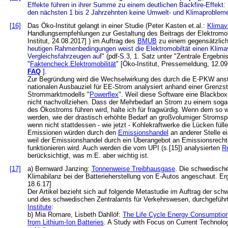
Effekte führen in ihrer Summe zu einem deutlichen Backfire-Effekt: 
den nächsten 1 bis 2 Jahrzehnten keine Umwelt- und Klimaprobleme
[16]
Das Öko-Institut gelangt in einer Studie (Peter Kasten et.al.:
Klimavo
Handlungsempfehlungen zur Gestaltung des Beitrags der Elektromob
Institut, 24.08.2017] ) im Auftrag des
BMUB
zu einem gegensätzlich
heutigen Rahmenbedingungen weist die Elektromobiltät einen Klimav
Vergleichsfahrzeugen auf
" (pdf-S.3, 1. Satz unter "Zentrale Ergebnis
"
Faktencheck Elektromobilität
" [Öko-Institut, Pressemeldung, 12.09
FAQ
].
Zur Begründung wird die Wechselwirkung des durch die E-PKW ans
nationalen Ausbauziel für EE-Strom analysiert anhand einer Grenzst
Strommarktmodells "
Powerflex
". Weil diese Software eine Blackbox
nicht nachvollziehen. Dass der Mehrbedarf an Strom zu einem sogar
des Ökostroms führen wird, halte ich für fragwürdig. Wenn dem so 
werden, wie der drastisch erhöhte Bedarf an großvolumiger Stromspe
wenn nicht stattdessen - wie jetzt - Kohlekraftwerke die Lücken fü
Emissionen würden durch den
Emissionshandel
an anderer Stelle ein
weil der Emissionshandel durch ein Überangebot an Emissionsrechte
funktionieren wird. Auch werden die vom UPI (s.[15]) analysierten
R
berücksichtigt, was m.E. aber wichtig ist.
[17]
a) Bernward Janzing:
Tonnenweise Treibhausgase
. Die schwedische
Klimabilanz bei der Batterieherstellung von E-Autos angeschaut. Erg
18.6.17]
Der Artikel bezieht sich auf folgende Metastudie im Auftrag der sc
und des schwedischen Zentralamts für Verkehrswesen, durchgefüh
Institute
:
b) Mia Romare, Lisbeth Dahllöf:
The Life Cycle Energy Consumptio
from Lithium-Ion Batteries
. A Study with Focus on Current Technology