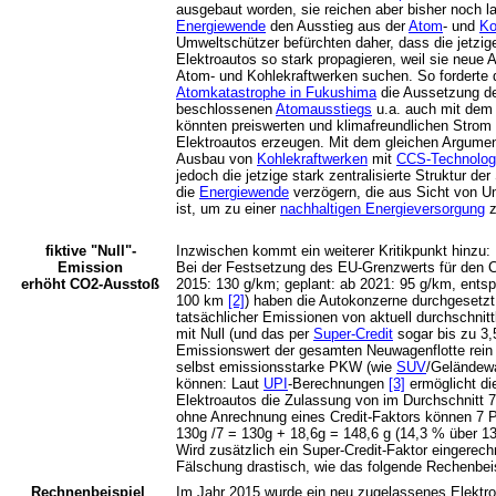
ausgebaut worden, sie reichen aber bisher noch l
Energiewende
den Ausstieg aus der
Atom
- und
Ko
Umweltschützer befürchten daher, dass die jetzig
Elektroautos so stark propagieren, weil sie neue
Atom- und Kohlekraftwerken suchen. So forderte d
Atomkatastrophe in Fukushima
die Aussetzung de
beschlossenen
Atomausstiegs
u.a. auch mit dem 
könnten preiswerten und klimafreundlichen Strom f
Elektroautos erzeugen. Mit dem gleichen Argumen
Ausbau von
Kohlekraftwerken
mit
CCS-Technolog
jedoch die jetzige stark zentralisierte Struktur 
die
Energiewende
verzögern, die aus Sicht von U
ist, um zu einer
nachhaltigen Energieversorgung
z
fiktive "Null"-
Inzwischen kommt ein weiterer Kritikpunkt hinzu:
Emission
Bei der Festsetzung des EU-Grenzwerts für den 
erhöht CO2-Ausstoß
2015: 130 g/km; geplant: ab 2021: 95 g/km, entspri
100 km
[2]
) haben die Autokonzerne durchgesetzt,
tatsächlicher Emissionen von aktuell durchschni
mit Null (und das per
Super-Credit
sogar bis zu 3,
Emissionswert der gesamten Neuwagenflotte rein 
selbst emissionsstarke PKW (wie
SUV
/Geländew
können: Laut
UPI
-Berechnungen
[3]
ermöglicht di
Elektroautos die Zulassung von im Durchschnitt 
ohne Anrechnung eines Credit-Faktors können 7
130g /7 = 130g + 18,6g = 148,6 g (14,3 % über 1
Wird zusätzlich ein Super-Credit-Faktor eingerechn
Fälschung drastisch, wie das folgende Rechenbei
Rechnenbeispiel
Im Jahr 2015 wurde ein neu zugelassenes Elektr