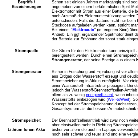
Begriffe /
Schon seit einigen Jahren marktgängig sind sog.
Bezeichnungen
angetrieben von einem herkömmlichen Sprit-Mo
Elektromotor mit Strom aus einer Batterie, die 
nach Ausmaß der Elektrounterstützung werden "
unterschieden. Falls die Batterie nicht nur bei
Steckdose aufgeladen werden kann, spricht ma
Bei einem "
Elektroauto
" (im engeren Sinn) über
Antrieb. Ein ggf. ergänzender Spritmotor dient 
der Batterie zur Erhöhung der sonst stark einge
Stromquelle
Der Strom für den Elektromotor kann prinzipiell
bereitgestellt werden: Durch einen
Stromspeich
Stromgenerator
, der seine Enerige aus einem
K
Stromgenerator
Bisher in Forschung und Erprobung ist vor alle
aus Erdgas oder Wasserstoff erzeugt und deutli
Stromspeicherung in Akkus ermöglicht. Vor eini
einer Wasserstoff-Infrastruktur propagiert. Bei d
jedoch der Wasserstoff-Brennstoffzellen-Antrieb 
allem als zu wenig
energieeffizient
, wenn inbeso
Wasserstoffs einbezogen wird (
Well-toWeel
). So
Konzept bei der Stromspeicherung durchsetzen, 
Gesamtsystem als die bessere Antriebstechnik 
Stromspeicher:
Der Brennstoffzellenantrieb wird zwar noch weit
aber einstweilen mehr in Richtung Stromspeiche
Lithium-Ionen-Akku
bisher vor allem die auch in Laptops verwendet
noch sehr schwer und teuer sind und eine vergle