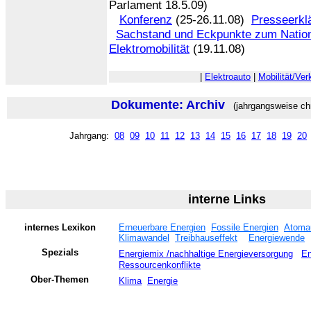
Parlament 18.5.09)
Konferenz
(25-26.11.08)
Presseerkl
Sachstand und Eckpunkte zum Natio
Elektromobilität
(19.11.08)
|
Elektroauto
|
Mobilität/Ver
Dokumente: Archiv
(jahrgangsweise chr
Jahrgang:
08
09
10
11
12
13
14
15
16
17
18
19
20
interne Links
internes Lexikon
Erneuerbare Energien
Fossile Energien
Atoma
Klimawandel
Treibhauseffekt
Energiewende
Spezials
Energiemix /nachhaltige Energieversorgung
En
Ressourcenkonflikte
Ober-Themen
Klima
Energie