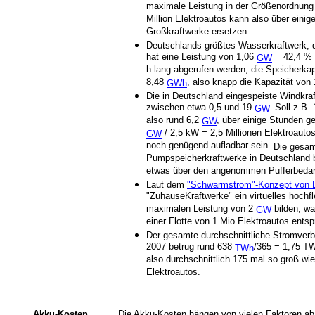
maximale Leistung in der Größenordnung
Million Elektroautos kann also über eini
Großkraftwerke ersetzen.
Deutschlands größtes Wasserkraftwerk,
hat eine Leistung von 1,06
= 42,4 % 
GW
h lang abgerufen werden, die Speicherkap
8,48
, also knapp die Kapazität von 
GWh
Die in Deutschland eingespeiste Windkra
zwischen etwa 0,5 und 19
. Soll z.B
GW
also rund 6,2
, über einige Stunden g
GW
/ 2,5 kW = 2,5 Millionen Elektroauto
GW
noch genügend aufladbar sein.
Die gesamt
Pumpspeicherkraftwerke in Deutschland b
etwas über den angenommen Pufferbedar
Laut dem
"Schwarmstrom"-Konzept von L
"ZuhauseKraftwerke" ein virtuelles hochfl
maximalen Leistung von 2
bilden, wa
GW
einer Flotte von 1 Mio Elektroautos entspr
Der gesamte durchschnittliche Stromverb
2007 betrug rund 638
/365 = 1,75 T
TWh
also durchschnittlich 175 mal so groß wi
Elektroautos.
Akku-Kosten
Die Akku-Kosten hängen von vielen Faktoren ab 