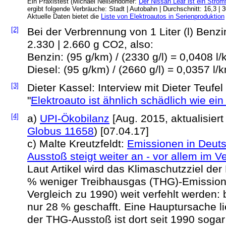
Ein Praxistest (Michael Neißendörfer:
Der Nissan Leaf ist ein Strom
ergibt folgende Verbräuche: Stadt | Autobahn | Durchschnitt: 16,3 | 
Aktuelle Daten bietet die
Liste von Elektroautos in Serienproduktion
[2]
Bei der Verbrennung von 1 Liter (l) Benzi
2.330 | 2.660 g CO2, also:
Benzin: (95 g/km) / (2330 g/l) = 0,0408 l
Diesel: (95 g/km) / (2660 g/l) = 0,0357 l/
[3]
Dieter Kassel: Interview mit Dieter Teufel 
"
Elektroauto ist ähnlich schädlich wie ein
[4]
a)
UPI-Ökobilanz
[Aug. 2015, aktualisier
Globus 11658
) [07.04.17]
c)
Malte Kreutzfeldt:
Emissionen in Deut
Ausstoß steigt weiter an - vor allem im V
Laut Artikel wird das Klimaschutzziel de
% weniger Treibhausgas (THG)-Emission
Vergleich zu 1990) weit verfehlt werden
nur 28 % geschafft. Eine Hauptursache li
der THG-Ausstoß ist dort seit 1990 sogar