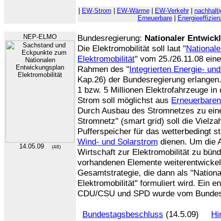
|
EW-Strom
|
EW-Wärme
|
EW-Verkehr
|
nachhalti
Erneuerbare
|
Energieeffizien
NEP-ELMO
Bundesregierung:
Nationaler Entwick
Die Elektromobilität soll laut "
Nationale
Elektromobilität
" vom 25./26.11.08 ein
Rahmen des "
Integrierten Energie- u
Kap.26) der Bundesregierung erlangen. 
1 bzw. 5 Millionen Elektrofahrzeuge in
Strom soll möglichst aus
Erneuerbaren
Durch Ausbau des Stromnetzes zu einem
Stromnetz" (smart grid) soll die Vielza
Pufferspeicher für das wetterbedingt 
Wind- und Solarstrom
dienen. Um die Ak
14.05.09
(48)
Wirtschaft zur Elektromobilität zu bünd
vorhandenen Elemente weiterentwickel
Gesamtstrategie, die dann als "Nation
Elektromobilität" formuliert wird. Ein 
CDU/CSU und SPD wurde vom Bundest
Bundestagsbeschluss
(14.5.09)
Hi