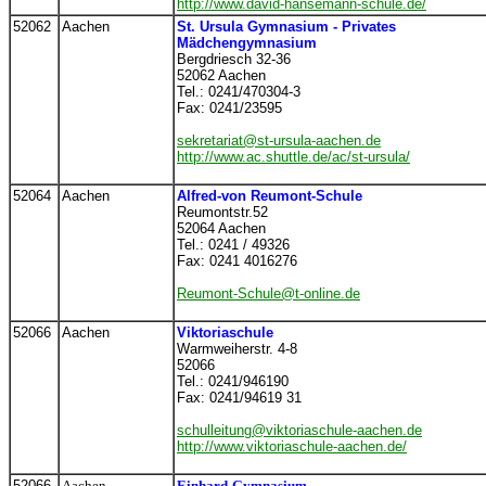
http://www.david-hansemann-schule.de/
52062
Aachen
St. Ursula Gymnasium - Privates
Mädchengymnasium
Bergdriesch 32-36
52062 Aachen
Tel.: 0241/470304-3
Fax: 0241/23595
sekretariat@st-ursula-aachen.de
http://www.ac.shuttle.de/ac/st-ursula/
52064
Aachen
Alfred-von Reumont-Schule
Reumontstr.52
52064 Aachen
Tel.: 0241 / 49326
Fax: 0241 4016276
Reumont-Schule@t-online.de
52066
Aachen
Viktoriaschule
Warmweiherstr. 4-8
52066
Tel.: 0241/946190
Fax: 0241/94619 31
schulleitung@viktoriaschule-aachen.de
http://www.viktoriaschule-aachen.de/
52066
Aachen
Einhard-Gymnasium