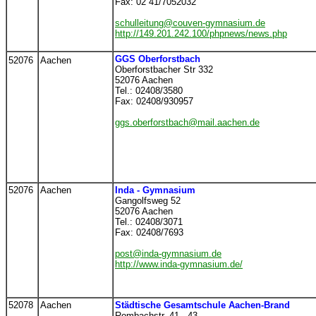
Fax: 02 41/7052032
schulleitung@couven-gymnasium.de
http://149.201.242.100/phpnews/news.php
GGS Oberforstbach
52076
Aachen
Oberforstbacher Str 332
52076 Aachen
Tel.: 02408/3580
Fax: 02408/930957
ggs.oberforstbach@mail.aachen.de
52076
Aachen
Inda - Gymnasium
Gangolfsweg 52
52076 Aachen
Tel.: 02408/3071
Fax: 02408/7693
post@inda-gymnasium.de
http://www.inda-gymnasium.de/
52078
Aachen
Städtische Gesamtschule Aachen-Brand
Rombachstr. 41 - 43