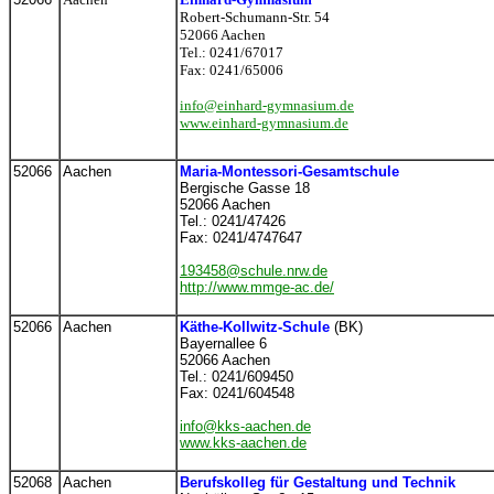
Robert-Schumann-Str. 54
52066 Aachen
Tel.: 0241/67017
Fax: 0241/65006
info@einhard-gymnasium.de
www.einhard-gymnasium.de
52066
Aachen
Maria-Montessori-Gesamtschule
Bergische Gasse 18
52066 Aachen
Tel.: 0241/47426
Fax: 0241/4747647
193458@schule.nrw.de
http://www.mmge-ac.de/
52066
Aachen
Käthe-Kollwitz-Schule
(BK)
Bayernallee 6
52066 Aachen
Tel.: 0241/609450
Fax: 0241/604548
info@kks-aachen.de
www.kks-aachen.de
52068
Aachen
Berufskolleg für Gestaltung und Technik