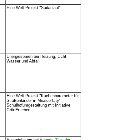
Eine-Welt-Projekt "Sudanlauf"
Energiesparen bei Heizung, Licht,
Wasser und Abfall
Eine-Welt-Projekt "Kuchenbarometer für
Straßenkinder in Mexico-City";
Schulhofumgestaltung mit Initiative
GrünErLeben
Auszeichnung bei
Agenda 21 in der