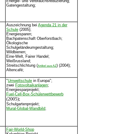
Energie- und Verbrauchsreduzierung;
Gatengestaltung;
Auszeichnung bei
Agenda 21 in der
Schule
(2005);
Energiesparen;
Bachpatenschaft Oberforstbach;
Ökologische
Schulgeländeumgestaltung;
Wildbienen;
Eine-Welt, Fairer Handel;
Weißrussland;
Streitschlichtung (
) (2004);
Artikel aus AZ
Altencafé;
"
Umweltschule
in Europa";
zwei
Fotovoltaikanlagen
;
Energiesparprojekt;
Fuel-Cell-Box-Schülerwettbewerb
(2005);
Schulgartenprojekt;
Mural-Global-Wandbild
;
Fair-World-Shop
Kolumbien-Projekt