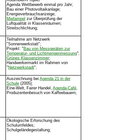
Agenda Wettbewerb einmal pro Jahr;
Bau einer Photovoltaikanlage;
Energieverbrauchsanzeige;
Miefampel
zur Überprüfung der
Luftqualität in Klassenräumen;
Streitschlichtung;
Teilnahme am Netzwerk
"Sonnenwerkstatt";
Projekt: "
Bau von Messgeräten zur
Temperatur- und Lichtmengenmessung
";
Grünes Klassenzimmer
;
Handwerkermarkt im Rahmen von
"
Netzwerkstadt
";
Auszeichnung bei
Agenda 21 in der
Schule
(2005);
Eine-Welt, Fairer Handel,
Agenda-Café
,
Produzentenbesuch von Kaffeebauern;
Ökologische Erforschung des
Schulumfeldes;
Schulgeländegestaltung;