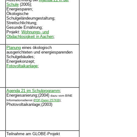
Schule
(2005);
Energiesparen;
Ökologische
Schulgeländeumgestaltung;
Streitschlichtung;
Gesunde Ernährung;
Projekt:
Wohnungs- und
Obdachlosigkeit in Aachen
;
Planung
eines ökologisch
ausgerichteten und energiesparenden
Schulgebäudes;
Energiekonzept;
Fotovoltaikanlage
;
Agenda 21 im Schulprogramm
;
Energiesanierung;(2004)
dazu vom BINE
;
Informationsdienst (
PDF-Datei 257KB
)
Photovoltaikanlage;(2003)
Teilnahme am GLOBE-Projekt