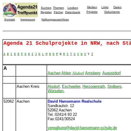
Medien
Links
Daten
Suchen
Themen
Lexikon
Projekte
Dokumente
Register
Fächer
Datenbank
Kontakt
Impressum
Haftungsausschluss
Agenda 21 Schulprojekte in NRW, nach St
A
B
C
D
E
F
G
H
I
J
K
L
M
N
O
P
Q
R
S
T
U
V
W
X
Y
Z
A
Aachen
Ahlen
Alsdorf
Arnsberg
Augustdorf
Aachen Kreis
Alsdorf
,
Eschweiler
,
Herzogenrath
,
Stolberg
,
Würselen
,
52062
Aachen
David Hansemann Realschule
Sandkaulstr. 12
52062 Aachen
Tel.:0241/4 93 22
Fax:0241/30524
verwaltung@david-hansemann-schule.de