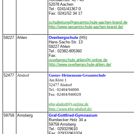
52078 Aachen
Tel.: 0241/41367-0
Fax: 0241/52 34 17
schulleitung@gesamtschule-aachen-brand.de
http://www.gesamtschule-aachen-brand.de/
59227
Ahlen
Overbergschule
(HS)
Hans-Sachs-Str. 13
59227 Ahlen
Tel.: 02382-805360
Fax:
overbergschule.ahlen@t-online.de
http://www.overbergschule-ahlen.de/
52477
Alsdorf
Gustav-Heinemann-Gesamtschule
Am Klött 1
52477
Alsdorf
Tel.: 02404/94000
Fax: 02404/940029
ghg-alsdorf@t-online.de
http://www.ghg-alsdorf.de/
59759
Arnsberg
Graf-Gottfried-Gymnasium
Rumbecker Holz 34 a
59759 Arnsberg
Tel.: 02932/9610
Fax: 02932/961024