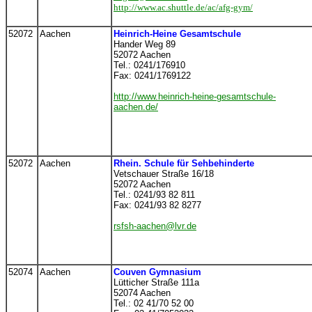
http://www.ac.shuttle.de/ac/afg-gym/
52072
Aachen
Heinrich-Heine Gesamtschule
Hander Weg 89
52072 Aachen
Tel.: 0241/176910
Fax: 0241/1769122
http://www.heinrich-heine-gesamtschule-
aachen.de/
52072
Aachen
Rhein. Schule für Sehbehinderte
Vetschauer Straße 16/18
52072 Aachen
Tel.: 0241/93 82 811
Fax: 0241/93 82 8277
rsfsh-aachen@lvr.de
52074
Aachen
Couven Gymnasium
Lütticher Straße 111a
52074 Aachen
Tel.: 02 41/70 52 00