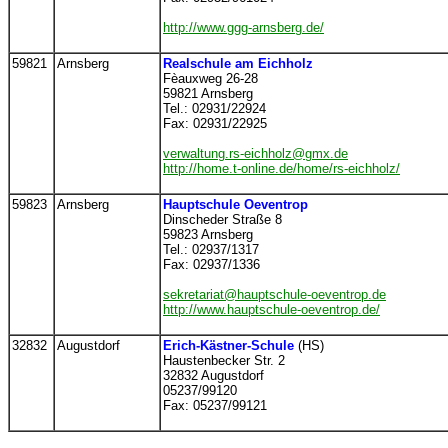
http://www.ggg-arnsberg.de/
59821
Arnsberg
Realschule am Eichholz
Fèauxweg 26-28
59821 Arnsberg
Tel.: 02931/22924
Fax: 02931/22925
verwaltung.rs-eichholz@gmx.de
http://home.t-online.de/home/rs-eichholz/
59823
Arnsberg
Hauptschule Oeventrop
Dinscheder Straße 8
59823 Arnsberg
Tel.: 02937/1317
Fax: 02937/1336
sekretariat@hauptschule-oeventrop.de
http://www.hauptschule-oeventrop.de/
32832
Augustdorf
Erich-Kästner-Schule
(HS)
Haustenbecker Str. 2
32832 Augustdorf
05237/99120
Fax: 05237/99121