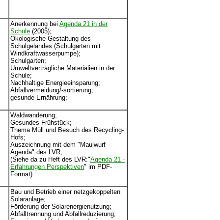
Anerkennung bei
Agenda 21 in der
Schule
(2005);
Ökologische Gestaltung des
Schulgeländes (Schulgarten mit
Windkraftwasserpumpe);
Schulgarten;
Umweltverträgliche Materialien in der
Schule;
Nachhaltige Energieeinsparung;
Abfallvermeidung/-sortierung;
gesunde Ernährung;
Waldwanderung;
Gesundes Frühstück;
Thema Müll und Besuch des Recycling-
Hofs;
Auszeichnung mit dem "Maulwurf
Agenda" des LVR;
(Siehe da zu Heft des LVR:"
Agenda 21 -
Erfahrungen Perspektiven
" im PDF-
Format)
Bau und Betrieb einer netzgekoppelten
Solaranlage;
Förderung der Solarenergienutzung;
Abfalltrennung und Abfallreduzierung;