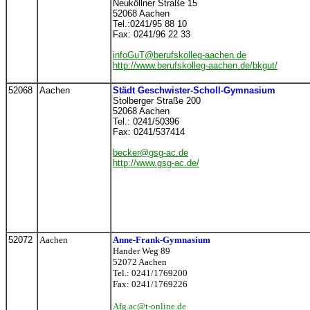
Neuköllner Straße 15
52068 Aachen
Tel.:0241/95 88 10
Fax: 0241/96 22 33
infoGuT@berufskolleg-aachen.de
http://www.berufskolleg-aachen.de/bkgut/
52068
Aachen
Städt Geschwister-Scholl-Gymnasium
Stolberger Straße 200
52068 Aachen
Tel.: 0241/50396
Fax: 0241/537414
becker@gsg-ac.de
http://www.gsg-ac.de/
52072
Aachen
Anne-Frank-Gymnasium
Hander Weg 89
52072 Aachen
Tel.: 0241/1769200
Fax: 0241/1769226
Afg.ac@t-online.de