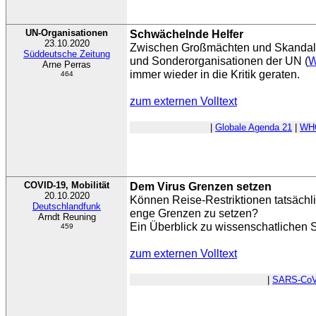
UN-Organisationen
Schwächelnde Helfer
23.10.2020
Zwischen Großmächten und Skandal
Süddeutsche Zeitung
und Sonderorganisationen der UN (
Arne Perras
immer wieder in die Kritik geraten.
464
zum externen Volltext
|
Globale Agenda 21
|
WH
COVID-19, Mobilität
Dem Virus Grenzen setzen
20.10.2020
Können Reise-Restriktionen tatsächli
Deutschlandfunk
enge Grenzen zu setzen?
Arndt Reuning
Ein Überblick zu wissenschatlichen 
459
zum externen Volltext
|
SARS-CoV