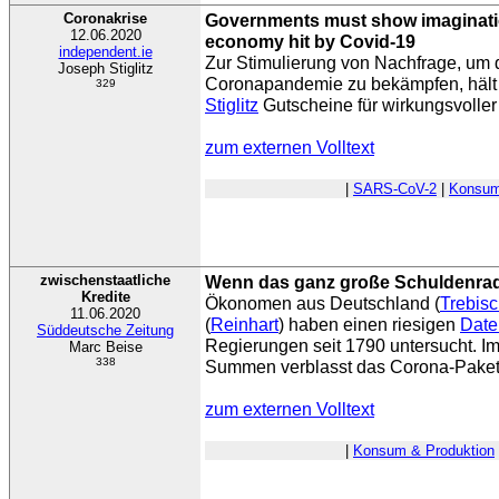
Coronakrise
Governments must show imaginatio
12.06.2020
economy hit by Covid-19
independent.ie
Zur Stimulierung von Nachfrage, um d
Joseph Stiglitz
Coronapandemie zu bekämpfen, hält
329
Stiglitz
Gutscheine für wirkungsvoller 
zum externen Volltext
|
SARS-CoV-2
|
Konsum
zwischenstaatliche
Wenn das ganz große Schuldenrad
Kredite
Ökonomen aus Deutschland (
Trebis
11.06.2020
(
Reinhart
) haben einen riesigen
Date
Süddeutsche Zeitung
Regierungen seit 1790 untersucht. Im
Marc Beise
338
Summen verblasst das Corona-Paket
zum externen Volltext
|
Konsum & Produktion