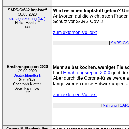
SARS-CoV-2 Impfstoff
Wird es einen Impfstoff geben? U
30.05.2020
Antworten auf die wichtigsten Fragen
die tageszeitung (taz)
Schutz vor SARS-CoV-2
Heike Haarhoff
318
zum externen Volltext
|
SARS-CoV
Ernährungsreport 2020
Mehr selbst kochen, weniger Fleis
29.05.2020
Laut
Ernährungsreport 2020
geht der
Deutschlandfunk
Aber durch die Corona-Krise werde 
Gespräch:
lange werden diese Entwicklungen a
Christoph Klotter,
Axel Rahmlow
322
zum externen Volltext
|
Nahrung
|
SARS
Corona Milliardenhilfen