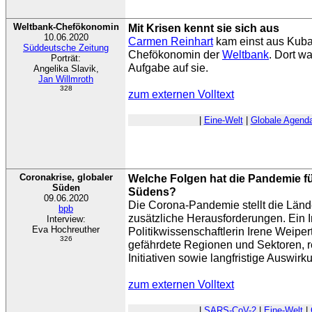
Weltbank-Chefökonomin
Mit Krisen kennt sie sich aus
10.06.2020
Carmen Reinhart
kam einst aus Kuba 
Süddeutsche Zeitung
Chefökonomin der
Weltbank
. Dort w
Porträt:
Aufgabe auf sie.
Angelika Slavik,
Jan Willmroth
328
zum externen Volltext
|
Eine-Welt
|
Globale Agend
Coronakrise, globaler
Welche Folgen hat die Pandemie f
Süden
Südens?
09.06.2020
Die Corona-Pandemie stellt die Län
bpb
zusätzliche Herausforderungen. Ein I
Interview:
Eva Hochreuther
Politikwissenschaftlerin Irene Weipe
326
gefährdete Regionen und Sektoren, r
Initiativen sowie langfristige Auswirk
zum externen Volltext
|
SARS-CoV-2
|
Eine-Welt
|