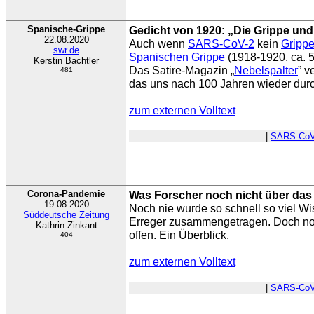
Spanische-Grippe
Gedicht von 1920: „Die Grippe un
22.08.2020
Auch wenn
SARS-CoV-2
kein
Grippe
swr.de
Spanischen Grippe
(1918-1920, ca. 
Kerstin Bachtler
Das Satire-Magazin „
Nebelspalter
” v
481
das uns nach 100 Jahren wieder durch 
zum externen Volltext
|
SARS-CoV
Corona-Pandemie
Was Forscher noch nicht über das
19.08.2020
Noch nie wurde so schnell so viel W
Süddeutsche Zeitung
Erreger zusammengetragen. Doch no
Kathrin Zinkant
offen. Ein Überblick.
404
zum externen Volltext
|
SARS-CoV