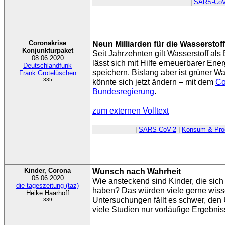
|
SARS-CoV
Coronakrise
Neun Milliarden für die Wasserstoff
Konjunkturpaket
Seit Jahrzehnten gilt Wasserstoff als 
08.06.2020
lässt sich mit Hilfe erneuerbarer Ene
Deutschlandfunk
speichern. Bislang aber ist grüner Was
Frank Grotelüschen
335
könnte sich jetzt ändern – mit dem
Co
Bundesregierung
.
zum externen Volltext
|
SARS-CoV-2
|
Konsum & Pro
Kinder, Corona
Wunsch nach Wahrheit
05.06.2020
Wie ansteckend sind Kinder, die sich 
die tageszeitung (taz)
haben? Das würden viele gerne wiss
Heike Haarhoff
Untersuchungen fällt es schwer, den 
339
viele Studien nur vorläufige Ergebnis