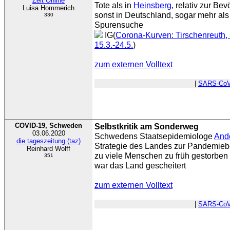
Zeit Online
Tote als in
Heinsberg
, relativ zur Be
Luisa Hommerich
sonst in Deutschland, sogar mehr als
330
Spurensuche
IG(
Corona-Kurven: Tirschenreuth, 
15.3.-24.5.
)
zum externen Volltext
|
SARS-CoV
COVID-19, Schweden
Selbstkritik am Sonderweg
03.06.2020
Schwedens Staatsepidemiologe
Ande
die tageszeitung (taz)
Strategie des Landes zur Pandemieb
Reinhard Wolff
zu viele Menschen zu früh gestorben 
351
war das Land gescheitert
zum externen Volltext
|
SARS-CoV