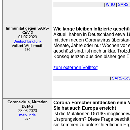
|
WHO
|
SARS-
Immunität gegen SARS-
Wie lange bleiben Infizierte geschü
CoV-2
Aktuell haben in Deutschland etwa 1
01.07.2020
mit dem neuen Coronavirus übersta
Deutschlandfunk
Monate, Jahre oder nur Wochen vor 
Volkart Wildermuth
380
geschützt sind, ist noch unklar. Trot
Konsequenzen aus den bisherigen Er
zum externen Volltext
|
SARS-CoV
Coronavirus, Mutation
Corona-Forscher entdecken eine 
D614G
Sie hat auch Europa erreicht
28.06.2020
Ist die Mutationen D614G möglicherwe
merkur.de
Ursprungsform? Diese Frage beschäft
377
sie kommen zu unterschiedlichen Er