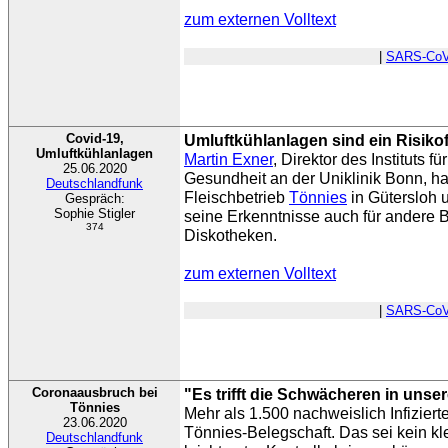
zum externen Volltext
|
SARS-CoV
Covid-19,
Umluftkühlanlagen sind ein Risikof
Umluftkühlanlagen
Martin Exner
, Direktor des Instituts f
25.06.2020
Gesundheit an der Uniklinik Bonn, h
Deutschlandfunk
Fleischbetrieb
Tönnies
in Gütersloh u
Gespräch:
Sophie Stigler
seine Erkenntnisse auch für andere B
374
Diskotheken.
zum externen Volltext
|
SARS-CoV
Coronaausbruch bei
"Es trifft die Schwächeren in unser
Tönnies
Mehr als 1.500 nachweislich Infiziert
23.06.2020
Tönnies-Belegschaft. Das sei kein k
Deutschlandfunk