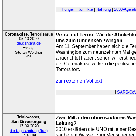
|
Hunger
|
Konflikte
|
Nahrung
|
2030-Agend
Coronakrise, Terrorismus
Virus und Terror: Wie die Ähnlich
05.10.2020
uns zum Umdenken zwingen
de.qantara.de
Am 11. September haben sich die Te
Essay:
Washington zum neunzehnten Mal gej
Stefan Weidner
452
angerichtet haben, sehen wir erst heute
der Coronakrise wirken die politische
Terrors fort.
zum externen Volltext
|
SARS-CoV
Trinkwasser,
Zwei Milliarden ohne sauberes Was
Sanitärversorgung
Leitung?
17.09.2020
2010 erklärten die UNO mit einer Re
die tageszeitung (taz)
sauberem Wasser zum Menschenrech
Eva Oer