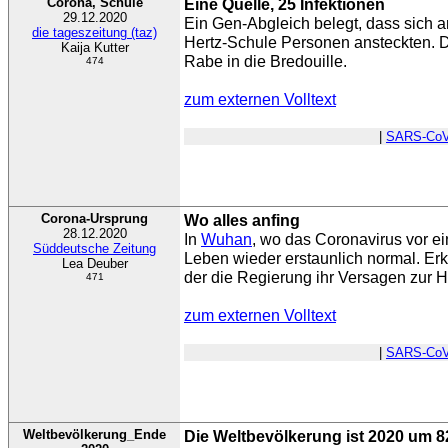
Corona, Schule
Eine Quelle, 25 Infektionen
29.12.2020
Ein Gen-Abgleich belegt, dass sich 
die tageszeitung (taz)
Hertz-Schule Personen ansteckten. D
Kaija Kutter
Rabe in die Bredouille.
474
zum externen Volltext
|
SARS-CoV
Corona-Ursprung
Wo alles anfing
28.12.2020
In
Wuhan
, wo das Coronavirus vor ei
Süddeutsche Zeitung
Leben wieder erstaunlich normal. Erk
Lea Deuber
der die Regierung ihr Versagen zur 
471
zum externen Volltext
|
SARS-CoV
Weltbevölkerung_Ende
Die Weltbevölkerung ist 2020 um 82