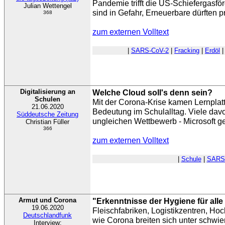
Pandemie trifft die US-Schiefergasfö
Julian Wettengel
sind in Gefahr, Erneuerbare dürften pr
368
zum externen Volltext
|
SARS-CoV-2
|
Fracking
|
Erdöl
Digitalisierung an
Welche Cloud soll's denn sein?
Schulen
Mit der Corona-Krise kamen Lernplatt
21.06.2020
Bedeutung im Schulalltag. Viele davo
Süddeutsche Zeitung
ungleichen Wettbewerb - Microsoft g
Christian Füller
366
zum externen Volltext
|
Schule
|
SARS
Armut und Corona
"Erkenntnisse der Hygiene für all
19.06.2020
Fleischfabriken, Logistikzentren, Ho
Deutschlandfunk
wie Corona breiten sich unter schwi
Interview: