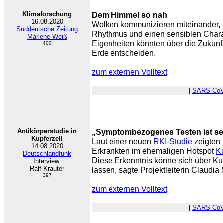
Klimaforschung
Dem Himmel so nah
16.08.2020
Wolken kommunizieren miteinander, 
Süddeutsche Zeitung
Rhythmus und einen sensiblen Chara
Marlene Weiß
Eigenheiten könnten über die Zukunf
400
Erde entscheiden.
zum externen Volltext
|
SARS-CoV
Antikörperstudie in
„Symptombezogenes Testen ist se
Kupferzell
Laut einer neuen
RKI
-
Studie
zeigten
14.08.2020
Erkrankten im ehemaligen Hotspot
Ku
Deutschlandfunk
Diese Erkenntnis könne sich über Ku
Interview:
Ralf Krauter
lassen, sagte Projektleiterin Claudia
397
zum externen Volltext
|
SARS-CoV