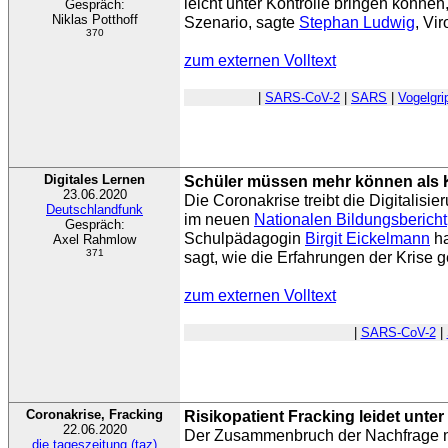
leicht unter Kontrolle bringen können
Gespräch:
Niklas Potthoff
Szenario, sagte
Stephan Ludwig
, Vi
370
zum externen Volltext
|
SARS-CoV-2
|
SARS
|
Vogelgri
Digitales Lernen
Schüler müssen mehr können als 
23.06.2020
Die Coronakrise treibt die Digitalisi
Deutschlandfunk
im neuen
Nationalen Bildungsbericht
Gespräch:
Schulpädagogin
Birgit Eickelmann
ha
Axel Rahmlow
371
sagt, wie die Erfahrungen der Krise 
zum externen Volltext
|
SARS-CoV-2
|
Coronakrise, Fracking
Risikopatient Fracking leidet unte
22.06.2020
Der Zusammenbruch der Nachfrage n
die tageszeitung (taz)