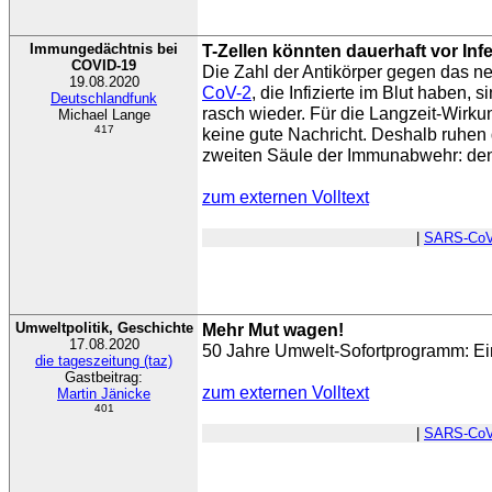
Immungedächtnis bei
T-Zellen könnten dauerhaft vor Inf
COVID-19
Die Zahl der Antikörper gegen das n
19.08.2020
CoV-2
, die Infizierte im Blut haben, s
Deutschlandfunk
rasch wieder. Für die Langzeit-Wirkun
Michael Lange
417
keine gute Nachricht. Deshalb ruhen 
zweiten Säule der Immunabwehr: de
zum externen Volltext
|
SARS-CoV
Umweltpolitik, Geschichte
Mehr Mut wagen!
17.08.2020
50 Jahre Umwelt-Sofortprogramm: Ei
die tageszeitung (taz)
Gastbeitrag:
zum externen Volltext
Martin Jänicke
401
|
SARS-CoV