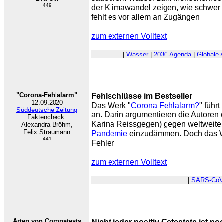
449
der Klimawandel zeigen, wie schwer 
fehlt es vor allem an Zugängen
zum externen Volltext
|
Wasser
|
2030-Agenda
|
Globale
"Corona-Fehlalarm"
Fehlschlüsse im Bestseller
12.09.2020
Das Werk "
Corona Fehlalarm?
" führ
Süddeutsche Zeitung
an. Darin argumentieren die Autoren
Faktencheck:
Karina Reissgegen) gegen weltweite
Alexandra Bröhm,
Felix Straumann
Pandemie
einzudämmen. Doch das We
441
Fehler
zum externen Volltext
|
SARS-CoV
Arten von Coronatests
Nicht jeder positiv Getestete ist 