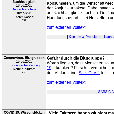
Nachhaltigkeit
Konsumieren, um die Wirtschaft wied
18.06.2020
der Konjunkturpakete. Dabei hatten w
Deutschlandfunk
auf Nachhaltigkeit zu achten. Der Jou
Interview:
Dieter Kassel
Handlungsbedarf – bei Herstellern u
359
zum externen Volltext
|
Konsum & Produktion
|
Nachha
Coronavirus, Blutgruppen
Gefahr durch die Blutgruppe?
15.06.2020
Woran liegt es, dass Menschen so un
Süddeutsche Zeitung
19
erkranken? Forscher versuchen h
Kathrin Zinkant
den Verlauf einer
Sars-CoV-2
-Infekti
346
zum externen Volltext
|
SARS-CoV
COVID-19, Wissenslücken
„Viele Faktoren haben wir nicht ma