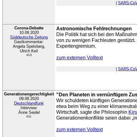
|
SARS-CoV
Corona-Debatte
Astronomische Fehlrechnungen
10.08.2020
Die Politik hat sich bei den Maßnah
Süddeutsche Zeitung
von zu wenigen Fachleuten gestützt. Nö
Gastkommentar:
Expertengremium.
Angela Spelsberg,
Ulrich Keil
413
zum externen Volltext
|
SARS-CoV
Generationengerechtigkeit
"Den Planeten in vernünftigem Zus
09.08.2020
Wir schuldeten künftigen Generation
Deutschlandfunk
etwa beim Weg zu einer klimaneutra
Interview:
Wirtschaft, sagte die Philosophin
Kir
Änne Seidel
411
Generationenkonflikte seien dabei „in
zum externen Volltext