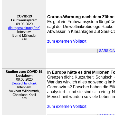
COVID-19
Corona-Warnung nach dem Zähne
Frühwarnsystem
Es gibt ein Frühwarnsystem für größ
09.06.2020
sagt der Umweltmikrobiologe Hauke 
die tageszeitung (taz)
Abwässer in Kläranlagen auf Sars-C
Interview:
Bernd Müllender
343
zum externen Volltext
|
SARS-CoV
Studien zum COVID-19-
In Europa hätte es drei Millionen 
Lockdown
Grenzen dicht, Kurzarbeit, Schulsch
08.06.2020
War das wirklich alles notwendig im
Deutschlandfunk
Coronavirus? Forscher haben die E
Interview:
Volkhart Wildermuth,
analysiert – und sie sind sich einig: 
Christiane Knoll
Menschheit wurden so viele Leben in s
333
zum externen Volltext