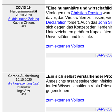
COVID-19,
"Eine humanitäre und wirtschaftli
Herdenimmunität
Virologen um
Christian Drosten
warne
20.10.2020
davor, das Virus wüten zu lassen, wi
Süddeutsche Zeitung
Declaration
fordert. Auch das
John S
Kathrin Zinkant
460
sich gegen das Konzept der Herdeni
Unterzeichnern gehören Kapazitäten 
Universitäten und Institute.
zum externen Volltext
|
SARS-CoV
Corana-Ausbreitung
„Ein sich selbst verstärkender Pr
19.10.2020
Angesichts rasant steigender Infekti
die tageszeitung (taz)
fordert Wissenschaftlerin Viola Prie
Interview:
gegensteuern.
Ingo Arzt
458
zum externen Volltext
|
SARS-CoV