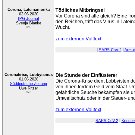
Corona, Lateinamerika
Tödliches Mitbringsel
02.06.2020
Vor Corona sind alle gleich? Eine f
IPG-Journal
den Reichen, trifft das Virus in Latei
Svenja Blanke
Wucht.
350
zum externen Volltext
|
SARS-CoV-2
|
Armut
Coronakrise, Lobbyismus
Die Stunde der Einflüsterer
01.06.2020
Die Corona-Krise dient Lobbyisten d
Süddeutsche Zeitung
von ihnen fordern Geld vom Staat. Un
Uwe Ritzer
gefährliche Seuche bekämpfen sie u
323
Umweltschutz oder in der Steuer- und 
zum externen Volltext
|
SARS-CoV-2
|
Konsum