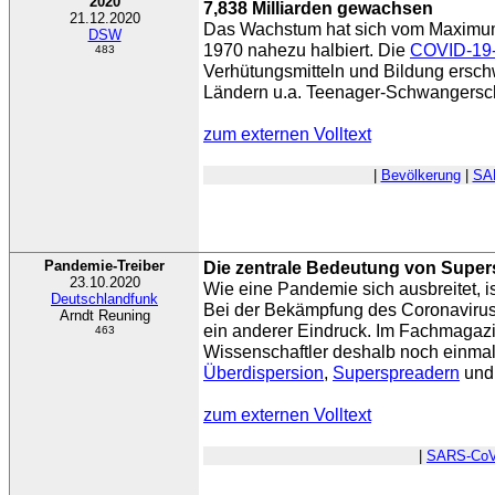
2020
7,838 Milliarden gewachsen
21.12.2020
Das Wachstum hat sich vom Maximum
DSW
1970 nahezu halbiert. Die
COVID-19
483
Verhütungsmitteln und Bildung ersch
Ländern u.a. Teenager-Schwangersc
zum externen Volltext
|
Bevölkerung
|
SA
Pandemie-Treiber
Die zentrale Bedeutung von Supe
23.10.2020
Wie eine Pandemie sich ausbreitet, i
Deutschlandfunk
Bei der Bekämpfung des Coronaviru
Arndt Reuning
ein anderer Eindruck. Im Fachmagazi
463
Wissenschaftler deshalb noch einmal
Überdispersion
,
Superspreadern
und 
zum externen Volltext
|
SARS-CoV