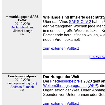
Immunität gegen SARS-
Wie lange sind Infizierte geschützt
CoV-2
Über das Virus
SARS-CoV-2
haben Ä
09.10.2020
den vergangenen Wochen jede Menge 
Deutschlandfunk
immer noch große Wissenslücken. Ko
Michael Lange
453
Forschende herausfinden wollen, wi
neuen Viren bekämpft.
zum externen Volltext
|
SARS-CoV
Friedensnobelpreis
Der Hunger der Welt
09.10.2020
Der
Friedensnobelpreis
2020 geht an
die tageszeitung (taz)
Welternährungsprogramm
(
WFP
), d
Andreas Zumach
Organisation der Welt. Deren Abhängi
454
Spenden von Unternehmen oder Gebe
zum externen Volltext