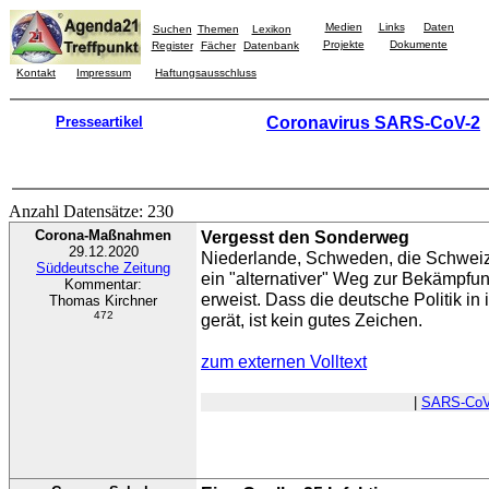
Medien
Links
Daten
Suchen
Themen
Lexikon
Projekte
Dokumente
Register
Fächer
Datenbank
Kontakt
Impressum
Haftungsausschluss
Presseartikel
Coronavirus SARS-CoV-2
Anzahl Datensätze: 230
Corona-Maßnahmen
Vergesst den Sonderweg
29.12.2020
Niederlande, Schweden, die Schweiz:
Süddeutsche Zeitung
ein "alternativer" Weg zur Bekämpfung
Kommentar:
erweist. Dass die deutsche Politik 
Thomas Kirchner
472
gerät, ist kein gutes Zeichen.
zum externen Volltext
|
SARS-CoV