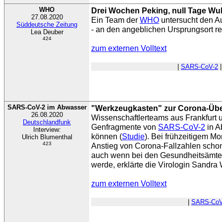
WHO
Drei Wochen Peking, null Tage W
27.08.2020
Ein Team der
WHO
untersucht den A
Süddeutsche Zeitung
- an den angeblichen Ursprungsort rei
Lea Deuber
424
zum externen Volltext
|
SARS-CoV-2
SARS-CoV-2 im Abwasser
"Werkzeugkasten" zur Corona-Üb
26.08.2020
Wissenschaftlerteams aus Frankfurt
Deutschlandfunk
Genfragmente von
SARS-CoV-2
in A
Interview:
können (
Studie
). Bei frühzeitigem Mo
Ulrich Blumenthal
423
Anstieg von Corona-Fallzahlen scho
auch wenn bei den Gesundheitsämter
werde, erklärte die Virologin Sandra
zum externen Volltext
|
SARS-CoV