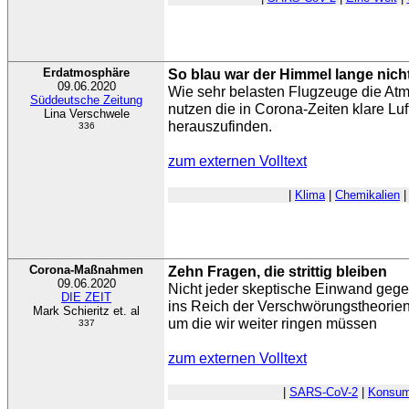
Erdatmosphäre
So blau war der Himmel lange nich
09.06.2020
Wie sehr belasten Flugzeuge die A
Süddeutsche Zeitung
nutzen die in Corona-Zeiten klare Lu
Lina Verschwele
herauszufinden.
336
zum externen Volltext
|
Klima
|
Chemikalien
Corona-Maßnahmen
Zehn Fragen, die strittig bleiben
09.06.2020
Nicht jeder skeptische Einwand ge
DIE ZEIT
ins Reich der Verschwörungstheorien
Mark Schieritz et. al
um die wir weiter ringen müssen
337
zum externen Volltext
|
SARS-CoV-2
|
Konsum