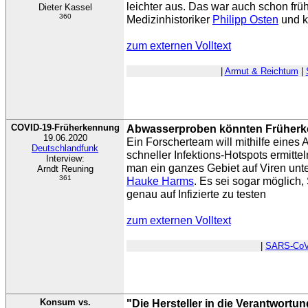
leichter aus. Das war auch schon früh
Dieter Kassel
360
Medizinhistoriker
Philipp Osten
und k
zum externen Volltext
|
Armut & Reichtum
|
COVID-19-Früherkennung
Abwasserproben könnten Früherk
19.06.2020
Ein Forscherteam will mithilfe eines
Deutschlandfunk
schneller Infektions-Hotspots ermitt
Interview:
man ein ganzes Gebiet auf Viren unte
Arndt Reuning
361
Hauke Harms
. Es sei sogar möglich, 
genau auf Infizierte zu testen
zum externen Volltext
|
SARS-CoV
Konsum vs.
"Die Hersteller in die Verantwort