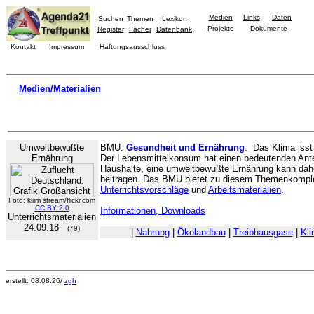
Medien
Links
Daten
Suchen
Themen
Lexikon
Projekte
Dokumente
Register
Fächer
Datenbank
Kontakt
Impressum
Haftungsausschluss
Medien/Materialien
Umweltbewußte
BMU:
Gesundheit und Ernährung
. Das Klima isst
Ernährung
Der Lebensmittelkonsum hat einen bedeutenden Ante
Haushalte, eine umweltbewußte Ernährung kann da
beitragen. Das BMU bietet zu diesem Themenkomp
Unterrichtsvorschläge
und
Arbeitsmaterialien
.
Foto: kliim stream/flickr.com
CC BY 2.0
Informationen, Downloads
Unterrichtsmaterialien
24.09.18
(79)
|
Nahrung
|
Ökolandbau
|
Treibhausgase
|
Kl
erstellt: 08.08.26/
zgh