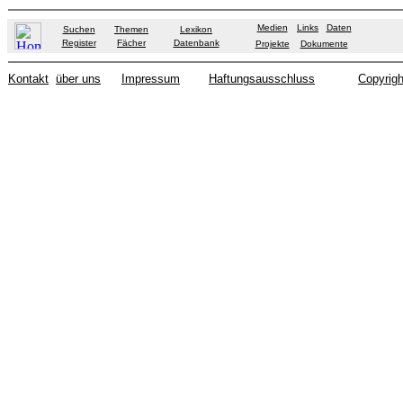
Medien
Links
Daten
Suchen
Themen
Lexikon
Register
Fächer
Datenbank
Projekte
Dokumente
Kontakt
über uns
Impressum
Haftungsausschluss
Copyrigh