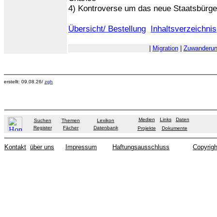
4) Kontroverse um das neue Staatsbürge
Übersicht/ Bestellung
Inhaltsverzeichnis
|
Migration
|
Zuwanderun
erstellt: 09.08.26/
zgh
Medien
Links
Daten
Suchen
Themen
Lexikon
Register
Fächer
Datenbank
Projekte
Dokumente
Kontakt
über uns
Impressum
Haftungsausschluss
Copyrigh