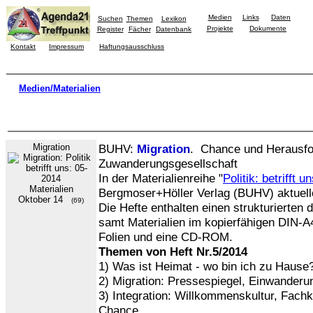
Medien
Links
Daten
Suchen
Themen
Lexikon
Projekte
Dokumente
Register
Fächer
Datenbank
Kontakt
Impressum
Haftungsausschluss
Medien/Materialien
Migration
BUHV:
Migration
. Chance und Herausfor
Zuwanderungsgesellschaft
In der Materialienreihe "
Politik: betrifft u
Materialien
Bergmoser+Höller Verlag (BUHV) aktuelle
Oktober 14
(69)
Die Hefte enthalten einen strukturierten d
samt Materialien im kopierfähigen DIN-A
Folien und eine CD-ROM.
Themen von Heft Nr.5/2014
1) Was ist Heimat - wo bin ich zu Hause
2) Migration: Pressespiegel, Einwanderu
3) Integration: Willkommenskultur, Fach
Chance