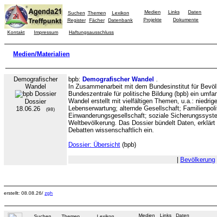
Medien
Links
Daten
Suchen
Themen
Lexikon
Projekte
Dokumente
Register
Fächer
Datenbank
Kontakt
Impressum
Haftungsausschluss
Medien/Materialien
Demografischer
bpb:
Demografischer Wandel
.
Wandel
In Zusammenarbeit mit dem Bundesinstitut für Bevöl
Bundeszentrale für politische Bildung (bpb) ein um
Wandel erstellt mit vielfältigen Themen, u.a.: niedri
Dossier
Lebenserwartung; alternde Gesellschaft; Familienpolit
18.06.26
(98)
Einwanderungsgesellschaft; soziale Sicherungssyste
Weltbevölkerung. Das Dossier bündelt Daten, erklärt 
Debatten wissenschaftlich ein.
Dossier: Übersicht
(bpb)
|
Bevölkerung
erstellt: 08.08.26/
zgh
Medien
Links
Daten
Suchen
Themen
Lexikon