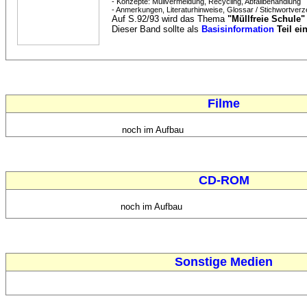
- Konzepte: Müllvermeidung, Recycling, Abfallbehandlung
- Anmerkungen, Literaturhinweise, Glossar / Stichwortverz
Auf S.92/93 wird das Thema
"Müllfreie Schule
Dieser Band sollte als
Basisinformation
Teil e
Filme
noch im Aufbau
CD-ROM
noch im Aufbau
Sonstige Medien