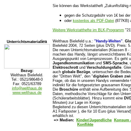
Sie können das Werkstattheft „Zukunftsfähig m
gegen die Schutzgebühr von 1€ bei d
oder
kostenlos als PDF-Datei
(877KB) a
Weitere Werkstatthefte im BLK-Programm
"21
ien
Welthaus Bielefeld u.a.:
"Handy-Welten"
.
Glo
Unterrichtsmaterial
Bielefeld 2004, 72 Seiten (plus DVD). Preis: 5
Die neuen Unterrichtsmaterialien (Klassen 8 -
machen das Handy, längst unverzichtbares K
Ausgangspunkt von Lernprozessen. Es geht 
Jugendkommunikation
und
SMS-Sprache
,
Elektroschrott
und
Verschuldungsfalle
. Gle
Bezug:
auch
globale Bezüge
, untersuchen die Bedeu
Welthaus Bielefeld.
der "Dritten Welt", den "
digitalen Graben zw
Tel.: 0521/98648-0
Frage, ob das in unseren Handys verwendete
Fax: 0521/63789
indirekt für die fortgesetzten grausamen Krieg
info@welthaus.de
Die
Broschüre
enthält eine Aufbereitung des 
www.welthaus.de
Daten, methodische Vorschläge für den Unterr
(Schülerarbeitsblätter). Hinzu kommt eine
DV
Minuten) zur Lage im Kongo.
Begleitend zu diesen Unterrichtsmaterialien is
A1 Farbposter ), die für 10 Euro (plus Versand
erhältlich ist.
=> Medien:
Kinder/Jugendliche
Konsum 
Konflikte