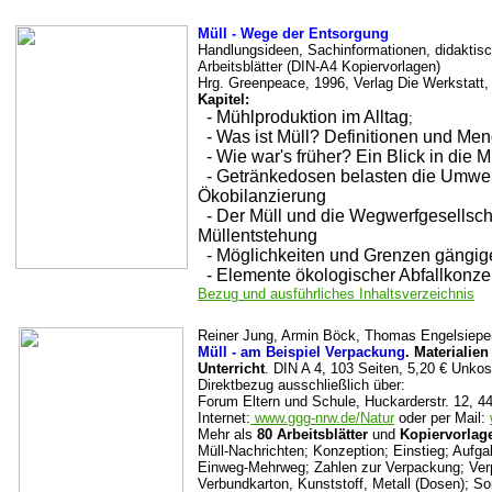
Müll - Wege der Entsorgung
Handlungsideen, Sachinformationen, didaktis
Arbeitsblätter (DIN-A4 Kopiervorlagen)
Hrg. Greenpeace, 1996, Verlag Die Werkstatt,
Kapitel:
- Mühlproduktion im Alltag
;
- Was ist Müll? Definitionen und Me
- Wie war's früher? Ein Blick in die 
- Getränkedosen belasten die Umwelt
Ökobilanzierung
- Der Müll und die Wegwerfgesellsch
Müllentstehung
- Möglichkeiten und Grenzen gängige
- Elemente ökologischer Abfallkonz
Bezug und ausführliches Inhaltsverzeichnis
Reiner Jung, Armin Böck, Thomas Engelsiepe
Müll - am Beispiel Verpackung
. Materialie
Unterricht
. DIN A 4, 103 Seiten, 5,20 € Unko
Direktbezug ausschließlich über:
Forum Eltern und Schule, Huckarderstr. 12, 4
Internet:
www.ggg-nrw.de/Natur
oder per Mail:
Mehr als
80 Arbeitsblätter
und
Kopiervorlag
Müll-Nachrichten; Konzeption; Einstieg; Aufgab
Einweg-Mehrweg; Zahlen zur Verpackung; Verp
Verbundkarton, Kunststoff, Metall (Dosen); 