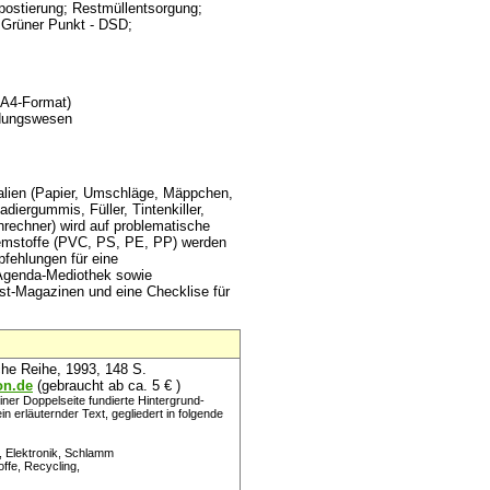
mpostierung; Restmüllentsorgung;
; Grüner Punkt - DSD;
-A4-Format)
ldungswesen
alien (Papier, Umschläge, Mäppchen,
adiergummis, Füller, Tintenkiller,
rechner) wird auf problematische
blemstoffe (PVC, PS, PE, PP) werden
pfehlungen für eine
e Agenda-Mediothek sowie
t-Magazinen und eine Checklise für
che Reihe, 1993, 148 S.
on.de
(gebraucht ab ca. 5 € )
iner Doppelseite fundierte Hintergrund-
n erläuternder Text, gegliedert in folgende
 Elektronik, Schlamm
ffe, Recycling,