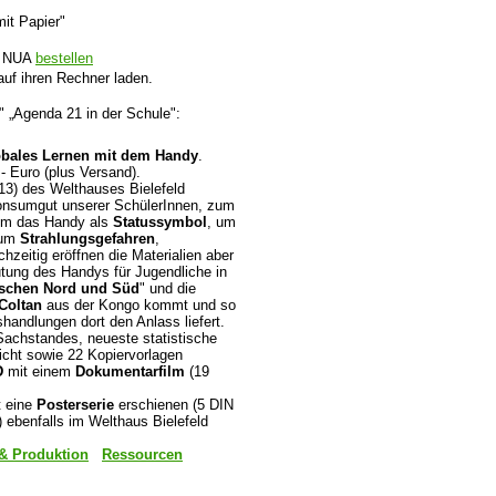
it Papier"
er NUA
bestellen
uf ihren Rechner laden.
" „Agenda 21 in der Schule":
bales Lernen mit dem Handy
.
.- Euro (plus Versand).
 13) des Welthauses Bielefeld
onsumgut unserer SchülerInnen, zum
um das Handy als
Statussymbol
, um
 um
Strahlungsgefahren
,
ichzeitig eröffnen die Materialien aber
tung des Handys für Jugendliche in
ischen Nord und Süd
" und die
Coltan
aus der Kongo kommt und so
shandlungen dort den Anlass liefert.
Sachstandes, neueste statistische
icht sowie 22 Kopiervorlagen
D
mit einem
Dokumentarfilm
(19
t eine
Posterserie
erschienen (5 DIN
) ebenfalls im Welthaus Bielefeld
& Produktion
Ressourcen