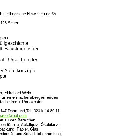
ch methodische Hinweise und 65
 128 Seiten
ngen
Müllgeschichte
. Bausteine einer
aft- Ursachen der
r Abfallkonzepte
epte
n, Ekkehard Welp:
n für einen fächerübergreifenden
stenbeitrag + Portokosten
4147 Dortmund,Tel. 0231/ 14 80 11
wroer@aol.com
en
zu den Bereichen:
en für alle; Abfallquiz; Ökobilanz;
ackung: Papier, Glas,
Sondermüll und Schadstoffsammlung;