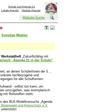
Schule und Agenda 21
Lokale Agenda
Globale Agenda
Website-Suche
fe
Sonstige Medien
s
Werkstattheft
„Zukunftsfähig mit
ersuch „Agenda 21 in der Schul
e"
ert, an denen SchülerInnen der 5. ,
t konkrete fachbezogene und
regungen für alle Schulformen.
Aufwand - selbst tun kann, um
pier umzugehen, was exemplarisch
g mit Rohstoffen steht.
en des BLK-Modellversuchs „Agenda
 Regenwald und Artenschutz e.V.
" unterstützt