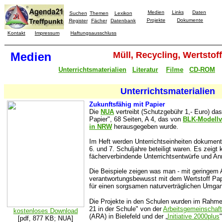
Medien
Links
Daten
Suchen
Themen
Lexikon
Projekte
Dokumente
Register
Fächer
Datenbank
Kontakt
Impressum
Haftungsausschluss
Medien
Müll, Recycling, Wertstof
Unterrichtsmaterialien
Literatur
Filme
CD-ROM
Unterrichtsmaterialien
Zukunftsfähig mit Papier
Die
NUA
vertreibt (Schutzgebühr 1,- Euro) da
Papier", 68 Seiten, A 4, das von
BLK-Modellv
in NRW
herausgegeben wurde.
Im Heft werden Unterrichtseinheiten dokumenti
6. und 7. Schuljahre beteiligt waren. Es zeig
fächerverbindende Unterrichtsentwürfe und An
Die Beispiele zeigen was man - mit geringem 
verantwortungsbewusst mit dem Wertstoff Pa
für einen sorgsamen naturverträglichen Umgan
Die Projekte in den Schulen wurden im Rahm
21 in der Schule" von der
Arbeitsgemeinschaft
kostenloses Download
(ARA) in Bielefeld und der „
Initiative 2000plus
[pdf, 877 KB; NUA]