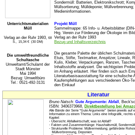
Sondermüll: Batterien, Elektronikschrott; Ko
Müllsortierung; Mülldeponie; Müllverbrennung
Medieninformationen.
Unterrichtsmaterialien
Projekt Müll
Müll
Sammelmappe: 65 Info- u. Arbeitsblätter (DIN
Hrg. Verein zur Förderung der Ökologie im Bi
Verlag an der Ruhr 1993
Verlag an der Ruhr 1993,
68
Bezug und Inhaltsverzeichnis
S., 15,34 € (30 DM)
Die gesamte Palette der üblichen Schulmateri
Die umweltfreundliche
Etuis, Stifte, Textmarker, Anspitzer, Lineale, R
Schultasche
Kulis, Kleber, Verpackungen, Ranzen, Taschen
Umweltamt/Schulamt der
Inhaltsstoffe analysiert. Die wichtigsten Pro
Stadt Münster
im Anhang erläutert. Hier finden sich auch Em
Mai 1994
Literaturbasisausstattung für eine schulisch
Bezug: Umweltbüro
Kaufempfehlungen aus verschiedenen Öko-Tes
Tel.: 0521-492-3131
den Einkauf
Literatur
Bruno Natsch:
Gute Argumente: Abfall
, Beck's
ISBN: 3406373968,
Direktbestellung bei Amaz
Alle Bände der Serie "Gute Argumente" bieten jeweils auf e
Information zu einem Thema: Links eine Infografik, rechts ei
Kapitel:
- Übersicht: Abfallwirtschaft; was ist Abfall?
- Fakten und Zusammenhänge: Haushaltsmüll, Sondermüll,
- Strukturelle Probleme: Müllvermeidung; gefährdete Rohsto
Müllverbrennung, Deponien