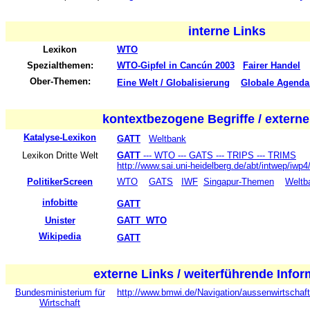
interne Links
Lexikon
WTO
Spezialthemen:
WTO-Gipfel in Cancún 2003
Fairer Handel
Ober-Themen:
Eine Welt / Globalisierung
Globale Agenda
kontextbezogene Begriffe /
externe
Katalyse-Lexikon
GATT
Weltbank
Lexikon Dritte Welt
GATT
--- WTO --- GATS --- TRIPS --- TRIMS
http://www.sai.uni-heidelberg.de/abt/intwep/iwp
PolitikerScreen
WTO
GATS
IWF
Singapur-Themen
Weltb
infobitte
GATT
Unister
GATT WTO
Wikipedia
GATT
externe Links / weiterführende Info
Bundesministerium für
http://www.bmwi.de/Navigation/aussenwirtschaf
Wirtschaft