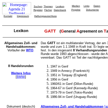
Medien
Links
Daten
Suchen
Themen
Lexikon
Projekte
Dokumente
Register
Fächer
Datenbank
Kontakt
Impressum
Haftungsausschluss
Lexikon
GATT
G
A
T
(
eneral
greement on
a
Allgemeines Zoll- und
Das
GATT
ist ein multilateraler Vertrag, der am 
Handelsabkommen:
wurde und zum 1.1.1948 in Kraft trat. Er legte w
Vorläufer der
WTO
.
fest. In den insgesamt
8 Verhandlungsrunden
Runde wurde 1993 abgeschlossen - wurde der
vereinbart. Das GATT ist Teil der nachfolgende
8 Handelsrunden
1947 in Genf
1949 in Annecy (Frankreich)
Weitere Infos
1951 in Torquay (England)
[
BMWi
]
1956 in Genf
1960/61 in Genf (Dillon-Runde)
1964-67 in Genf (Kennedy-Runde)
1973-79 in Genf (Tokio-Runde)
1986-94 in Genf (Uruguay-Runde)
Dokument (deutsch)
Allgemeines Zoll- und Handelsabkommen
[a