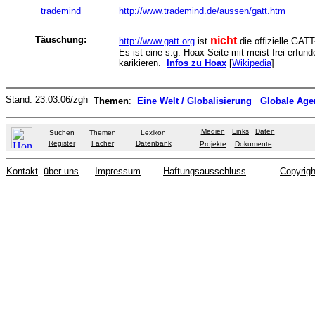
trademind
http://www.trademind.de/aussen/gatt.htm
Täuschung:
nicht
http://www.gatt.org
ist
die offizielle GATT
Es ist eine s.g. Hoax-Seite mit meist frei erf
karikieren.
Infos zu Hoax
[
Wikipedia
]
Stand:
23.03.06
/zgh
Themen
:
Eine Welt / Globalisierung
Globale Age
Medien
Links
Daten
Suchen
Themen
Lexikon
Register
Fächer
Datenbank
Projekte
Dokumente
Kontakt
über uns
Impressum
Haftungsausschluss
Copyrigh