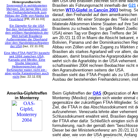
den USA und Brasilien zeichnet sich eine wach
Hintergrundbericht:
Brasilien als Führungsmacht innerhalb der
G21
m
Sprengstoff in wohldosierten
Mengen. Der lange Weg von
letzten
WTO-Gipfel in Cancún 2003
beitrug. S
der Freihandelsrhetorik zum
darauf, den Freihandel auf dem amerikanischen
Abbau der Zölle von Alaska bis
auszuweiten. Mit einer Strategie des "Teile un
Feuerland
[FR, 20.11.03]
bilaterale Abkommen kleine Staaten auf ihre Sei
Ein Dämpfer für die USA
Brasiliens zu schwächen. So gab Robert Zoellic
Bei den Verhandlungen über
den größten Handelsblock der
USA) einen Tag vor Beginn des Treffens der 34
Welt behält Brasiliens
am 20./21.11.03 in Miami die Absicht bekannt, 
Außenminister die Oberhand
Bolivien, Panama und der Dominikanischen Rep
über den Handelsbeauftragten
der USA
[taz, 22.11.03]
Abbau von Zöllen und den Zugang zu Märkten z
Brasilien als starkes Agrarland will vor allem, 
Eine Mini-FTAA (NAFTA) besteht
abbauen, damit brasilianische Agrarprodukte d
seit 1994 zwischen USA,
Kanada und Mexiko. Eine
wehrt sich die Agrarlobby in der USA vehement. 
Studie bilanziert:
schaftswahlen 2004 rechnen Beobachter nicht 
Heilsversprechen der
den Agrarsubventionen seitens der USA.
Befürworter traten nicht ein -
aber große Katastrophen auch
Brasilien sieht das FTAA-Projekt als zu US-domin
nicht
[taz, 22.11.03]
Ausbau der bestehenden Freihandelszonen, i
Amerika-Gipfeltreffen
Beim Gipfeltreffen der
OAS
(
O
rganization of
A
m
in Monterrey
Monterrey (Mexiko) zeigten sich wieder einmal d
gegensätze der zukünftigen FTAA-Mitglieder. So
Ziel, die FTAA in das Abschlussdokument mit 
aufzunehmen. Venezuela lehnte aber vehement 
Schlussdokument erwähnt wird, Brasilien dagege
der FTAA eher dafür. Schließlich einigten sich 
formulierung, nach der gemäß dem "beschlossen
Dieser bei der Ministerkonferenz am 20./21.11.0
sieht aber, wie von der USA gewünscht, Anfang 