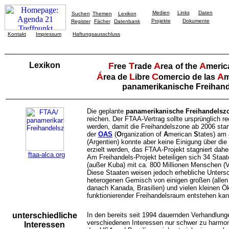
Medien
Links
Daten
Suchen
Themen
Lexikon
Projekte
Dokumente
Register
Fächer
Datenbank
Kontakt
Impressum
Haftungsausschluss
Lexikon
F
T
A
A
ree
rade
rea
of the
meric
Á
L
C
A
rea de
ibre
omercio de las
m
panamerikanische Freihan
Die geplante
panamerikanische Freihandelsz
reichen. Der FTAA-Vertrag sollte ursprünglich r
werden, damit die Freihandelszone ab 2006 start
der
OAS
(
O
rganization of
A
merican
S
tates) am 
(Argentien) konnte aber keine Einigung über d
erzielt werden, das FTAA-Projekt stagniert daher
ftaa-alca.org
Am Freihandels-Projekt beteiligen sich 34 Staat
(außer Kuba) mit ca. 800 Millionen Menschen (V
Diese Staaten weisen jedoch erhebliche Unters
heterogenen Gemisch von einigen großen (allen
danach Kanada, Brasilien) und vielen kleinen Ök
funktionierender Freihandelsraum entstehen kan
unterschiedliche
In den bereits seit 1994 dauernden Verhandlunge
verschiedenen Interessen nur schwer zu harmon
Interessen