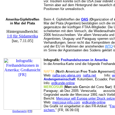
vor. Insofern konnte sich die USA zwar indirekt
Termin aber auf dem Hintergrund der neuerlich 
Positionen für unrealistisch.
Amerika-Gipfeltreffen
Beim 4. Gipfeltreffen der
OAS
(
O
rganization of
in Mar del Plata
Mar del Plata (Argentien) bestätigten sich die 
gegensätze der künftigen FTAA-Mitglieder. Die 
scheiterten mit dem Versuch, die Wiederaufnah
Hintergrundbericht:
2006 festzuschreiben. Vor allem Venezuela und 
1:0 für Südamerika
Argentinien, Uruguay und Paraguay sperren sic
[taz, 7.11.05]
Verhandlungen, bevor nicht das Kernproblem de
und der EU im Rahmen der anstehenden
WTO
-
im Sinne der Agrarstaaten des Südens geklärt is
Infografik:
Freihandelszonen in Amerika
In die Amerika-Karte sind die folgende Freihande
NAFTA
(
N
orth
A
merican
F
ree
T
rade
A
greement
Web:
nafta-sec-alena.org
nafta.net
Info:
w
Andengemeinschaft
: Kolumbien, Ecuador, Per
Info:
erdkunde-online
MERCOSUR
(
Mer
cado
Co
mún del Cono
Sur
): 
Paraguay; ab Dez.2005: Venezuela; assoziiert:
Gegründet wurde der Mercosur 1991 nach Vorbil
Bericht:
Mercosur will Europa unter Druck setze
Web:
mercosur-info.com
erdkunde-online
Die Grafik ist eingebettet in den FR-Artikel: "
Fre
sichern.
" [FR, 06.09.03]
Großansicht
[
FR
]