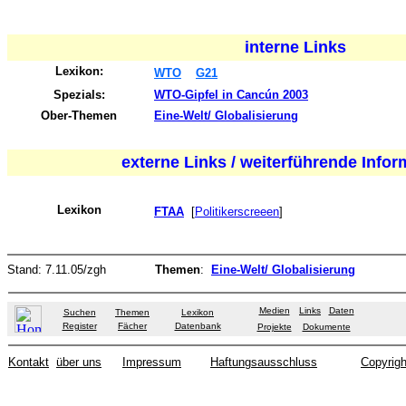
interne Links
Lexikon:
WTO
G21
Spezials:
WTO-Gipfel in Cancún 2003
Ober-Themen
Eine-Welt/ Globalisierung
externe Links / weiterführende Info
Lexikon
FTAA
[
Politikerscreeen
]
Stand:
7.11.05
/zgh
Themen
:
Eine-Welt/ Globalisierung
Medien
Links
Daten
Suchen
Themen
Lexikon
Register
Fächer
Datenbank
Projekte
Dokumente
Kontakt
über uns
Impressum
Haftungsausschluss
Copyrigh