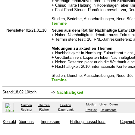
+ Wichtige Finanzinvestoren blenden Klimawan
+ China: Harte Haltung in Kopenhagen, aber Kl
+ Fast-Food-Steuer: Rumänien prescht vor, Deu
Studien, Berichte, Ausschreibungen, Neue Büch
Termine
Newsletter 01/21.01.10
Neues aus dem Rat für Nachhaltige Entwick
+ Haber: Nachhaltigkeitsdebatte muss Fokus a
+ Termin steht fest: 10. RNE-Jahreskonferenz
Meldungen zu aktuellen Themen
+ Nachhaltigkeit in Hamburg: Zukunftsrat sieht „
+ Großbritannien: Experten loben Nachhaltigk
+ Neben Desertec plant auch die Weltbank eine
+ Nachhaltigkeit 2010: internationale Konferen
Studien, Berichte, Ausschreibungen, Neue Büch
Termine
Stand
:18.02.10/zgh
=>
Nachhaltigkeit
Medien
Links
Daten
Suchen
Themen
Lexikon
Register
Fächer
Datenbank
Projekte
Dokumente
Kontakt
über uns
Impressum
Haftungsausschluss
Copyrigh