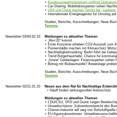
+
Bundesumweltministerium eröffnet Dialogporta
+ Car-Sharing: Mobilitätsexperten sehen Nach
+
USA und China machen Tempo bei „sauberer 
+ Internationale Energieagentur für Umstieg auf 
Studien, Berichte, Ausschreibungen, Neue Büch
Termine
Newsletter 03/04.02.10
Meldungen zu aktuellen Themen
+ „Rio+20“ kommt
+ Erste Konzerne erheben CO2-Ausstoß zum K.o.
+ Pionierstädte machen mit Klimaschutz Wirtsch
+ Nachhaltigkeitsranking: Berlin führt bei Gebä
+ Trend Bürgerhaushalte: Chance für kommunal
+ „Grüne“ Geldanlagen: Finanzexperten sehen R
+ Betrug mit Biobaumwolle? Beweislage proble
Studien, Berichte, Ausschreibungen, Neue Büch
Termine
Newsletter 02/21.01.10
Neues aus dem Rat für Nachhaltige Entwick
+ Hauff fordert wirkungsvollen Artenschutz
Meldungen zu aktuellen Themen
+ CDU/CSU, SPD und Grüne zeigen Bereitschaf
+ Umweltschützer: Subventionsbericht des Bund
+ Chemie-Industrie will weg von Rohstoffquelle 
+ EU-Agrarsubventionen: Umweltwissenschaftle