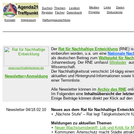
Medien
Links
Daten
Suchen
Themen
Lexikon
Projekte
Dokumente
Register
Fächer
Datenbank
Kontakt
Impressum
Haftungsausschluss
Der
Rat für Nachhaltige Entwicklung
(RNE) is
einberufen worden, u.a. um eine
Nationale Nach
als deutschen Beitrag zum
Weltgipfel für Nac
Johannesburg. Der RNE umfasst
Mitglieder
aus 
Wissenschaft.
www.nachhaltigkeitsrat.de
Der Nachhaltigkeitsrat verschickt 14-tägig eine
aktuellen und Hintergrund-Informationen sowie I
Newsletter+Anmeldung
einer Terminliste.
Alle Newsletter können im
Archiv des RNE
onli
Im Folgenden eine
Inhaltsübersicht der letzte
Einige Beiträge können direkt per Klick auf d
Newsletter 04/18.02.10
Neues aus dem Rat für Nachhaltige Entwick
+ „Nächste Stufe“ – Rat legt Tätigkeitsbericht f
Meldungen zu aktuellen Themen
+
Neuer Wachstumsbegriff: Lob und Kritik für M
+ Kommunen: Artenschutz macht Städte attrakt