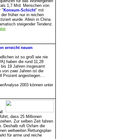
uenzen für das Wohlergehen
 als 1,7 Mrd. Menschen von
 "
Konsum-Schicht
" mit
der früher nur in reichen
ziert wurde. Allein in China
amatisch steigender Tendenz.
tei
gen erreicht neuen
dlichen ist so groß wie nie
A) haben die rund 11,28
 bis 19 Jahren insgesamt
b von zwei Jahren ist die
4 Prozent angestiegen....
herAnalyse 2003 können unter
ll
ührt, dass 25 Millionen
tehen. Zur selben Zeit fahren
n.
Deshalb ruft Oxfam die
nen weltweiten Rettungsplan
arkt für arme und reiche