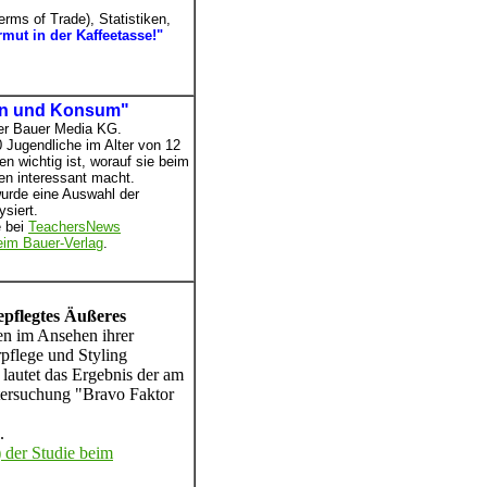
erms of Trade), Statistiken,
rmut in der Kaffeetasse!"
en und Konsum"
der Bauer Media KG.
0 Jugendliche im Alter von 12
n wichtig ist, worauf sie beim
n interessant macht.
urde eine Auswahl der
siert.
e bei
TeachersNews
eim Bauer-Verlag
.
epflegtes Äußeres
en im Ansehen ihrer
pflege und Styling
 lautet das Ergebnis der am
tersuchung "Bravo Faktor
.
der Studie beim