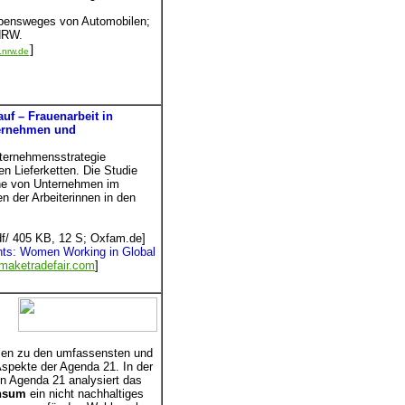
lebensweges von Automobilen;
 NRW.
]
.nrw.de
uf – Frauenarbeit in
ternehmen und
nternehmensstrategie
en Lieferketten. Die Studie
nne von Unternehmen im
n der Arbeiterinnen in den
df/ 405 KB, 12 S; Oxfam.de]
hts: Women Working in Global
maketradefair.com
]
ählen zu den umfassensten und
spekte der Agenda 21. In der
en Agenda 21 analysiert das
nsum
ein nicht nachhaltiges