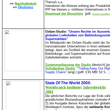
Themen u.a.:
=>
Nachhaltigkeit
Interaktion der Akteure entlang des Produkt
=>
Ökobilanz
IPP bei kleinen u. mittleren Unternehmen in
Download der Broschüre
[pdf,
gruene.landtag
Oxfam-Studie:
"Unsere Rechte im Ausverka
globalen Lieferketten von Bekleidungsun
Supermärkten"
Im Mittelpunkt der Oxfam-Studie steht die U
transnationaler Unternehmen in ihren weltweit
belegt, dass ein Großteil der enormen Gewi
Bekleidungs- und Supermarktsektor auf Koste
Zulieferbetrieben entsteht.
Zusammenfassung der Studie
(deutsch) [p
Vollständige Studie
: "
Trading Away Our Rig
Supply Chains
“ (engl.) [pdf/ 3,91 MB/ 52 S. ;
State Of The World 2004
:
Worldwatch Institute
:
Jahresbericht
2004
Die jährlichen Berichte zur Lage der Erde z
gründlichsten Bestandsaufnahmen zentraler A
21.ten Ausgabe dieses Klassikers der global
Worldwatch Institute, dass der
weltweite Ko