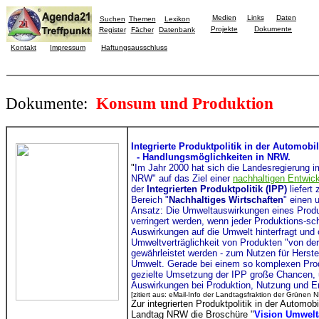
Medien
Links
Daten
Suchen
Themen
Lexikon
Projekte
Dokumente
Register
Fächer
Datenbank
Kontakt
Impressum
Haftungsausschluss
Dokumente:
Konsum und Produktion
Integrierte Produktpolitik in der Automobi
- Handlungsmöglichkeiten in NRW.
"
Im Jahr 2000 hat sich die Landesregierung 
NRW" auf das Ziel einer
nachhaltigen Entwic
der
Integrierten Produktpolitik (IPP)
liefert
Bereich "
Nachhaltiges Wirtschaften
" einen 
Ansatz: Die Umweltauswirkungen eines Produ
verringert werden, wenn jeder Produktions-schr
Auswirkungen auf die Umwelt hinterfragt und o
Umweltverträglichkeit von Produkten "von der
gewährleistet werden - zum Nutzen für Herste
Umwelt. Gerade bei einem so komplexen Prod
gezielte Umsetzung der IPP große Chancen,
Auswirkungen bei Produktion, Nutzung und En
[zitiert aus: eMail-Info der Landtagsfraktion der Grünen 
Zur integrierten Produktpolitik in der Automo
Landtag NRW die Broschüre "
Vision Umwelt