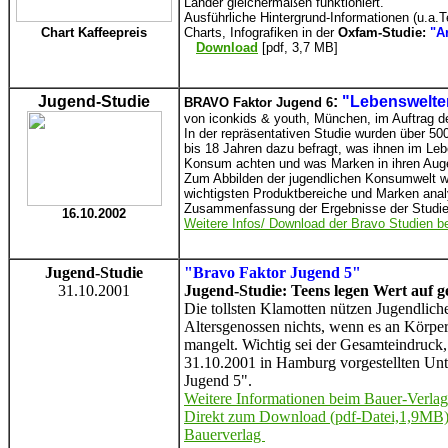
Länder gleichermaßen funktioniert.
Ausführliche Hintergrund-Informationen (u.a.T
Chart Kaffeepreis
Charts, Infografiken in der
Oxfam-Studie:
"A
Download
[pdf, 3,7 MB]
Jugend-Studie
:
"Lebenswelt
BRAVO Faktor Jugend 6
von iconkids & youth, München, im Auftrag 
In der repräsentativen Studie wurden über 50
bis 18 Jahren dazu befragt, was ihnen im Lebe
Konsum achten und was Marken in ihren Auge
Zum Abbilden der jugendlichen Konsumwelt w
wichtigsten Produktbereiche und Marken analy
Zusammenfassung der Ergebnisse der Studi
16.10.2002
Weitere Infos/ Download der Bravo Studien b
Jugend-Studie
"Bravo Faktor Jugend 5"
31.10.2001
Jugend-Studie: Teens legen Wert auf g
Die tollsten Klamotten nützen Jugendlich
Altersgenossen nichts, wenn es an Körper
mangelt. Wichtig sei der Gesamteindruck,
31.10.2001 in Hamburg vorgestellten Un
Jugend 5".
Weitere Informationen beim Bauer-Verlag
Direkt zum Download (pdf-Datei,1,9MB) 
Bauerverlag