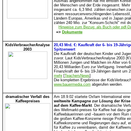
Ausmaß angenommen hat mit ernsten Konseq
der Menschen und der Erde insgesamt. Mehr
insgesamt ca. 6,3 Mrd. zählen inzwischen zur
einem ressourcenverschlingenden Lebensstil, 
Ländern Europas, Amerikas und in Japan prakti
zählen 240 Mio. zur "Konsum-Schicht" mit dr
Hinweise zum Bezug: als Buch oder pdf-Da
=>
Dokumente
KidsVerbraucherAnalyse
20,43 Mrd. €: Kaufkraft der 6- bis 19-Jähri
2003
Spitzenwert
Die Kaufkraft der deutschen Kinder und Jugen
zuvor. Laut KidsVerbraucherAnalyse 2003 (KV
Millionen Jungen und Mädchen im Alter von 6
20,43 Milliarden Euro zur Verfügung. Innerhal
Finanzkraft der 6- bis 19-Jährigen damit um 2
mehr
[
TeachersNews
]
Die kompletten Ergebnisse der KidsVerbrauc
www.bauermedia.com
abgerufen werden.
dramatischer Verfall des
Am 18.9.02 startete Oxfam International eine
Kaffeepreises
weltweite Kampagne zur Lösung der Krise
auf dem Kaffee-Markt
. Der dramatische Verfa
des Weltmarkt-preises für Kaffee hat dazu gef
Kaffeebäuerinnen und –bauern vor dem Ruin s
die großen Kaffee-Konzerne riesige Profite ei
Kaffeekonzerne und Regierungen dazu auf, ei
für Kaffee zu vereinbaren, damit der Kaffeem