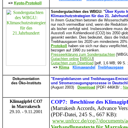
=>
Kyoto-Protokoll
Sondergutachten des WBGU: "
Über Kyoto h
Klimaschutzstrategien für das 21. Jahrhund
In ihrem Gutachten betonen die Wissenschaftl
nur noch vermeidbar sind, wenn die Reduktio
als bisher verfolgt wird. Insbesondere muss 
Ausstoß von Kohlendioxid (CO2) bis 2050 gl
gesenkt werden. Dies bedeutet, dass die Indus
Treibhausgasen bis 2020 um mindestens 20%
Protokoll
haben sie sich nur dazu verpflichte
bezogen auf 1990 zu senken.
Presseerklärung zum Sondergutachten
[WBGU
Gutachten online
[
WBGU
]
Gutachten zum Download
[pdf, 1,6 MB; 99 S. 
=>
Klima
Klimawandel
Treibhausgase
Dokumentation
"Energiebilanzen und Treibhausgas-Emissio
des Öko-Instituts
und Stromerzeugungsprozesse in Deutschla
(August 2003)
Download
[PDF/ 446KB/ ;
Nac
Klimagipfel CO7
COP7: Beschlüsse des Klimagipf
in Marrakesch
(Marrakesh Accords, Advance Versio
29.10. - 9.11.2001
(PDF-Datei, 245 S., 667 KB):
www.unfccc.de/cop7/documents/ac
Verhandlungstexte für Marrakes