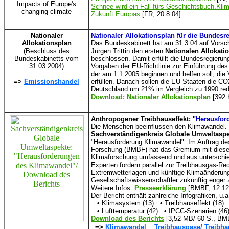
Impacts of Europe's
Schnee wird ein Fall fürs Geschichtsbuch.Kli
changing climate
Zukunft Europas
[FR, 20.8.04]
Nationaler
Nationaler Allokationsplan für die Bundesr
Allokationsplan
Das Bundeskabinett hat am 31.3.04 auf Vorsc
(Beschluss des
Jürgen Trittin den ersten
Nationalen Allokati
Bundeskabinetts vom
beschlossen. Damit erfüllt die Bundesregierung
31.03.2004)
Vorgaben der EU-Richtlinie zur Einführung de
der am 1.1.2005 beginnen und helfen soll, di
=>
Emissionshandel
erfüllen. Danach sollen die EU-Staaten die C
Deutschland um 21% im Vergleich zu 1990 red
Download: Nationaler Allokationsplan
[392 
Anthropogener Treibhauseffekt: "
Herausfor
Die Menschen beeinflussen den Klimawandel.
Sachverständigenkreis Globale Umweltaspe
"Herausforderung Klimawandel". Im Auftrag de
Forschung (BMBF) hat das Gremium mit dieser 
Klimaforschung umfassend und aus unterschied
Experten fordern parallel zur Treibhausgas-Re
Extremwetterlagen und künftige Klimaänderung
Gesellschaftswissenschaftler zukünftig enge
Weitere Infos:
Presseerklärung
[BMBF, 12.12
Der Bericht enthält zahlreiche Infografiken, u.a
•
Klimasystem (13)
•
Treibhauseffekt (18)
•
Lufttemperatur (42)
•
IPCC-Szenarien (46
Download des Berichts
[3,52 MB/ 60 S., BM
=>
Klimawandel
Treibhausgase/ Treibha