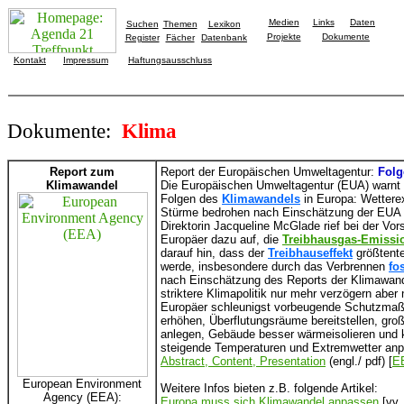
Medien
Links
Daten
Suchen
Themen
Lexikon
Projekte
Dokumente
Register
Fächer
Datenbank
Kontakt
Impressum
Haftungsausschluss
Dokumente:
Klima
Report zum
Report der Europäischen Umweltagentur:
Folg
Klimawandel
Die Europäischen Umweltagentur (EUA) warnt i
Folgen des
Klimawandels
in Europa: Wettere
Stürme bedrohen nach Einschätzung der EUA
Direktorin Jacqueline McGlade rief bei der Vor
Europäer dazu auf, die
Treibhausgas-Emissi
darauf hin, dass der
Treibhauseffekt
größtente
werde, insbesondere durch das Verbrennen
fo
nach Einschätzung des Reports der Klimawand
striktere Klimapolitik nur mehr verzögern aber
Europäer schleunigst vorbeugende Schutzmaß
erhöhen, Überflutungsräume bereitstellen, gro
anlegen, Gebäude besser wärmeisolieren und kl
steigende Temperaturen und Extremwetter an
Abstract, Content, Presentation
(engl./ pdf) [
E
European Environment
Weitere Infos bieten z.B. folgende Artikel:
Agency (EEA):
Europa muss sich Klimawandel anpassen
[vv,