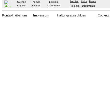
Medien
Links
Daten
Suchen
Themen
Lexikon
Register
Fächer
Datenbank
Projekte
Dokumente
Kontakt
über uns
Impressum
Haftungsausschluss
Copyrigh