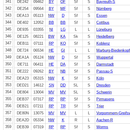
341
DE242
09462
BY
OF
Sf
S
Bayreuth-S
342
DE254
09564
BY
MF
Sf
S
Nürnberg
343
DEA13
05113
NW
D
Sf
S
Essen
344
DE402
12052
BB
BB
Sf
S
Cottbus
345
DE935
03355
NI
LG
L
L
Lüneburg
346
DE125
08221
BW
KA
Sk
S
Heidelberg
347
DEB11
07111
RP
KO
Sf
S
Koblenz
348
DE724
06534
HE
GI
L
L
Marburg-Biedenkopf
349
DEA1A
05124
NW
D
Sf
S
Wuppertal
350
DE711
06411
HE
DA
Sf
S
Darmstadt
351
DE222
09262
BY
NB
Sf
S
Passau-S
352
DEA23
05315
NW
K
Sf
S
Köln
353
DED21
14612
SN
DD
SL
S
Dresden
354
DE804
13004
MV
MV
SL
S
Schwerin
355
DEB37
07317
RP
RP
Sf
S
Pirmasens
356
DEB21
07211
RP
TR
Sf
S
Trier
357
DE80N
13075
MV
MV
L
L
Vorpommern-Greifs
358
DEA2D
05334
NW
K
R
L
Aachen-R
359
DEB39
07319
RP
RP
Sf
S
Worms