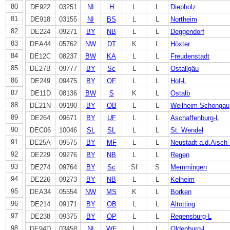
80
DE922
03251
NI
H
L
L
Diepholz
81
DE918
03155
NI
BS
L
L
Northeim
82
DE224
09271
BY
NB
L
L
Deggendorf
83
DEA44
05762
NW
DT
K
L
Höxter
84
DE12C
08237
BW
KA
L
L
Freudenstadt
85
DE27B
09777
BY
Sc
L
L
Ostallgäu
86
DE249
09475
BY
OF
L
L
Hof-L
87
DE11D
08136
BW
S
K
L
Ostalb
88
DE21N
09190
BY
OB
L
L
Weilheim-Schongau
89
DE264
09671
BY
UF
L
L
Aschaffenburg-L
90
DEC06
10046
SL
SL
L
L
St. Wendel
91
DE25A
09575
BY
MF
L
L
Neustadt a.d.Aisch
92
DE229
09276
BY
NB
L
L
Regen
93
DE274
09764
BY
Sc
Sf
S
Memmingen
94
DE226
09273
BY
NB
L
L
Kelheim
95
DEA34
05554
NW
MS
K
L
Borken
96
DE214
09171
BY
OB
L
L
Altötting
97
DE238
09375
BY
OP
L
L
Regensburg-L
98
DE94D
03458
NI
WE
L
L
Oldenburg-L