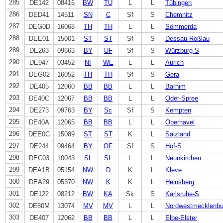
285
DE142
08416
BW
TÜ
L
L
Tübingen
286
DED41
14511
SN
C
Sf
S
Chemnitz
287
DEG0D
16068
TH
TH
L
L
Sömmerda
288
DEE01
15001
ST
ST
Sf
S
Dessau-Roßlau
289
DE263
09663
BY
UF
Sf
S
Würzburg-S
290
DE947
03452
NI
WE
L
L
Aurich
291
DEG02
16052
TH
TH
Sf
S
Gera
292
DE405
12060
BB
BB
L
L
Barnim
293
DE40C
12067
BB
BB
L
L
Oder-Spree
294
DE273
09763
BY
Sc
Sf
S
Kempten
295
DE40A
12065
BB
BB
L
L
Oberhavel
296
DEE0C
15089
ST
ST
K
L
Salzland
297
DE244
09464
BY
OF
Sf
S
Hof-S
298
DEC03
10043
SL
SL
L
L
Neunkirchen
299
DEA1B
05154
NW
D
K
L
Kleve
300
DEA29
05370
NW
K
K
L
Heinsberg
301
DE122
08212
BW
KA
Sk
S
Karlsruhe-S
302
DE80M
13074
MV
MV
L
L
Nordwestmecklenbu
303
DE407
12062
BB
BB
L
L
Elbe-Elster