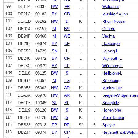
99
DE13A
08337
BW
FR
L
L
Waldshut
100
DE21G
09183
BY
OB
L
L
Mühldorf a.Inn
101
DEA1D
05162
NW
D
K
L
Rhein-Neuss
102
DE914
03151
NI
BS
L
L
Gifhorn
103
DE94F
03460
NI
WE
L
L
Vechta
104
DE267
09674
BY
UF
L
L
Haßberge
105
DED52
14729
SN
L
L
L
Leipzig-L
106
DE246
09472
BY
OF
L
L
Bayreuth-L
107
DE26C
09679
BY
UF
L
L
Würzburg-L
108
DE118
08125
BW
S
L
L
Heilbronn-L
109
DE937
03357
NI
LG
L
L
Rotenburg
110
DEA58
05962
NW
AR
K
L
Märkischer
111
DEA5A
05970
NW
AR
K
L
Siegen-Wittgenstein
112
DEC05
10045
SL
SL
K
L
Saarpfalz
113
DE119
08126
BW
S
K
L
Hohenlohe
114
DE11B
08128
BW
S
K
L
Main-Tauber
115
DEB38
07318
RP
RP
Sf
S
Speyer
116
DE237
09374
BY
OP
L
L
Neustadt a.d.Waldn