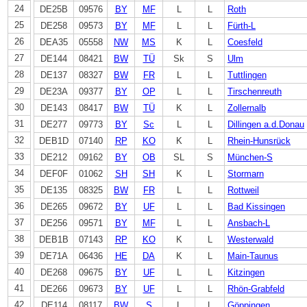
24
DE25B
09576
BY
MF
L
L
Roth
25
DE258
09573
BY
MF
L
L
Fürth-L
26
DEA35
05558
NW
MS
K
L
Coesfeld
27
DE144
08421
BW
TÜ
Sk
S
Ulm
28
DE137
08327
BW
FR
L
L
Tuttlingen
29
DE23A
09377
BY
OP
L
L
Tirschenreuth
30
DE143
08417
BW
TÜ
K
L
Zollernalb
31
DE277
09773
BY
Sc
L
L
Dillingen a.d.Donau
32
DEB1D
07140
RP
KO
K
L
Rhein-Hunsrück
33
DE212
09162
BY
OB
SL
S
München-S
34
DEF0F
01062
SH
SH
K
L
Stormarn
35
DE135
08325
BW
FR
L
L
Rottweil
36
DE265
09672
BY
UF
L
L
Bad Kissingen
37
DE256
09571
BY
MF
L
L
Ansbach-L
38
DEB1B
07143
RP
KO
K
L
Westerwald
39
DE71A
06436
HE
DA
K
L
Main-Taunus
40
DE268
09675
BY
UF
L
L
Kitzingen
41
DE266
09673
BY
UF
L
L
Rhön-Grabfeld
42
DE114
08117
BW
S
L
L
Göppingen