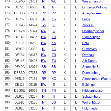
173
DE94G
03461
NI
WE
L
L
Wesermarsch
174
DE723
06533
HE
GI
L
L
Limburg-Weilburg
175
DEB3B
07331
RP
RP
L
L
Alzey-Worms
176
DE732
06631
HE
KS
L
L
Fulda
177
DED45
14524
SN
C
L
L
Zwickau
178
DEA2A
05374
NW
K
K
L
Oberbergischer
179
DE149
08437
BW
TÜ
L
L
Sigmaringen
180
DE12A
08235
BW
KA
L
L
Calw
181
DE932
03352
NI
LG
L
L
Cuxhaven
182
DE134
08317
BW
FR
K
L
Ortenau
183
DE145
08425
BW
TÜ
K
L
Alb-Donau
184
DE40G
12071
BB
BB
L
L
Spree-Neiße
185
DEB3D
07333
RP
RP
K
L
Donnersberg
186
DEB13
07132
RP
KO
L
L
Altenkirchen (Weste
187
DE112
08115
BW
S
L
L
Böblingen
188
DEG0E
16069
TH
TH
L
L
Hildburghausen
189
DE928
03257
NI
H
L
L
Schaumburg
190
DE91B
03158
NI
BS
L
L
Wolfenbüttel
191
DE926
03255
NI
H
L
L
Holzminden