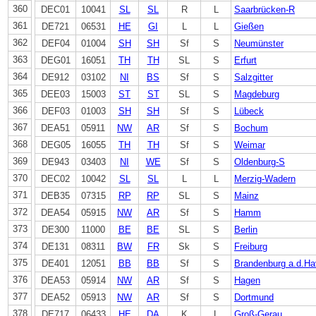
360
DEC01
10041
SL
SL
R
L
Saarbrücken-R
361
DE721
06531
HE
GI
L
L
Gießen
362
DEF04
01004
SH
SH
Sf
S
Neumünster
363
DEG01
16051
TH
TH
SL
S
Erfurt
364
DE912
03102
NI
BS
Sf
S
Salzgitter
365
DEE03
15003
ST
ST
SL
S
Magdeburg
366
DEF03
01003
SH
SH
Sf
S
Lübeck
367
DEA51
05911
NW
AR
Sf
S
Bochum
368
DEG05
16055
TH
TH
Sf
S
Weimar
369
DE943
03403
NI
WE
Sf
S
Oldenburg-S
370
DEC02
10042
SL
SL
L
L
Merzig-Wadern
371
DEB35
07315
RP
RP
SL
S
Mainz
372
DEA54
05915
NW
AR
Sf
S
Hamm
373
DE300
11000
BE
BE
SL
S
Berlin
374
DE131
08311
BW
FR
Sk
S
Freiburg
375
DE401
12051
BB
BB
Sf
S
Brandenburg a.d.Ha
376
DEA53
05914
NW
AR
Sf
S
Hagen
377
DEA52
05913
NW
AR
Sf
S
Dortmund
378
DE717
06433
HE
DA
K
L
Groß-Gerau