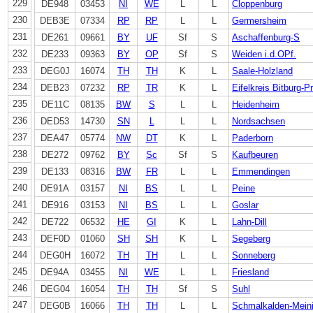
229
DE948
03453
NI
WE
L
L
Cloppenburg
230
DEB3E
07334
RP
RP
L
L
Germersheim
231
DE261
09661
BY
UF
Sf
S
Aschaffenburg-S
232
DE233
09363
BY
OP
Sf
S
Weiden i.d.OPf.
233
DEG0J
16074
TH
TH
K
L
Saale-Holzland
234
DEB23
07232
RP
TR
K
L
Eifelkreis Bitburg-
235
DE11C
08135
BW
S
L
L
Heidenheim
236
DED53
14730
SN
L
L
L
Nordsachsen
237
DEA47
05774
NW
DT
K
L
Paderborn
238
DE272
09762
BY
Sc
Sf
S
Kaufbeuren
239
DE133
08316
BW
FR
L
L
Emmendingen
240
DE91A
03157
NI
BS
L
L
Peine
241
DE916
03153
NI
BS
L
L
Goslar
242
DE722
06532
HE
GI
K
L
Lahn-Dill
243
DEF0D
01060
SH
SH
K
L
Segeberg
244
DEG0H
16072
TH
TH
L
L
Sonneberg
245
DE94A
03455
NI
WE
L
L
Friesland
246
DEG04
16054
TH
TH
Sf
S
Suhl
247
DEG0B
16066
TH
TH
L
L
Schmalkalden-Mein