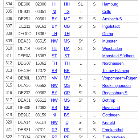
304
DE600
02000
HH
HH
SL
S
Hamburg
305
DE931
03351
NI
LG
L
L
Celle
306
DE251
09561
BY
MF
Sf
S
Ansbach-S
307
DE211
09161
BY
OB
Sf
S
Ingolstadt
308
DEG0C
16067
TH
TH
L
L
Gotha
309
DEA33
05515
NW
MS
Sf
S
Münster
310
DE714
06414
HE
DA
SL
S
Wiesbaden
311
DEE0A
15087
ST
ST
L
L
Mansfeld-Südharz
312
DEG07
16062
TH
TH
L
L
Nordhausen
313
DE40H
12072
BB
BB
L
L
Teltow-Fläming
314
DE80L
13073
MV
MV
L
L
Vorpommern-Rügen
315
DEA36
05562
NW
MS
K
L
Recklinghausen
316
DE232
09362
BY
OP
Sf
S
Regensburg-S
317
DEA31
05512
NW
MS
Sf
S
Bottrop
318
DE408
12063
BB
BB
L
L
Havelland
319
DE91C
03159
NI
BS
L
L
Göttingen
320
DEA14
05114
NW
D
Sf
S
Krefeld
321
DEB31
07311
RP
RP
Sf
S
Frankenthal
322
DEB3A
07320
RP
RP
Sf
S
Zweibrücken