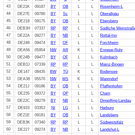
43
DE21K
09187
BY
OB
L
L
Rosenheim-L
44
DE27E
09780
BY
Sc
L
L
Oberallgäu
45
DE218
09175
BY
OB
L
L
Ebersberg
46
DEB3H
07337
RP
RP
L
L
Südliche Weinstraß
47
DE22A
09277
BY
NB
L
L
Rottal-Inn
48
DE248
09474
BY
OF
L
L
Forchheim
49
DEA56
05954
NW
AR
K
L
Ennepe-Ruhr
50
DE24B
09477
BY
OF
L
L
Kulmbach
51
DEB3J
07339
RP
RP
L
L
Mainz-Bingen
52
DE147
08435
BW
TÜ
K
L
Bodensee
53
DEA38
05570
NW
MS
K
L
Warendorf
54
DE21J
09186
BY
OB
L
L
Pfaffenhofen
55
DE235
09372
BY
OP
L
L
Cham
56
DE22C
09279
BY
NB
L
L
Dingolfing-Landau
57
DE933
03353
NI
LG
L
L
Harburg
58
DE21E
09181
BY
OB
L
L
Landsberg
59
DEB3K
07340
RP
RP
L
L
Südwestpfalz
60
DE227
09274
BY
NB
L
L
Landshut-L