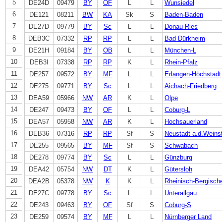
5
DE24D
09479
BY
OF
L
L
Wunsiedel
6
DE121
08211
BW
KA
Sk
S
Baden-Baden
7
DE27D
09779
BY
Sc
L
L
Donau-Ries
8
DEB3C
07332
RP
RP
L
L
Bad Dürkheim
9
DE21H
09184
BY
OB
L
L
München-L
10
DEB3I
07338
RP
RP
K
L
Rhein-Pfalz
11
DE257
09572
BY
MF
L
L
Erlangen-Höchstadt
12
DE275
09771
BY
Sc
L
L
Aichach-Friedberg
13
DEA59
05966
NW
AR
K
L
Olpe
14
DE247
09473
BY
OF
L
L
Coburg-L
15
DEA57
05958
NW
AR
K
L
Hochsauerland
16
DEB36
07316
RP
RP
Sf
S
Neustadt a.d.Weins
17
DE255
09565
BY
MF
Sf
S
Schwabach
18
DE278
09774
BY
Sc
L
L
Günzburg
19
DEA42
05754
NW
DT
K
L
Gütersloh
20
DEA2B
05378
NW
K
K
L
Rheinisch-Bergisch
21
DE27C
09778
BY
Sc
L
L
Unterallgäu
22
DE243
09463
BY
OF
Sf
S
Coburg-S
23
DE259
09574
BY
MF
L
L
Nürnberger Land