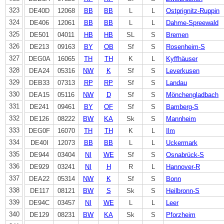
323
DE40D
12068
BB
BB
L
L
Ostprignitz-Ruppin
324
DE406
12061
BB
BB
L
L
Dahme-Spreewald
325
DE501
04011
HB
HB
SL
S
Bremen
326
DE213
09163
BY
OB
Sf
S
Rosenheim-S
327
DEG0A
16065
TH
TH
K
L
Kyffhäuser
328
DEA24
05316
NW
K
Sf
S
Leverkusen
329
DEB33
07313
RP
RP
Sf
S
Landau
330
DEA15
05116
NW
D
Sf
S
Mönchengladbach
331
DE241
09461
BY
OF
Sf
S
Bamberg-S
332
DE126
08222
BW
KA
Sk
S
Mannheim
333
DEG0F
16070
TH
TH
K
L
Ilm
334
DE40I
12073
BB
BB
L
L
Uckermark
335
DE944
03404
NI
WE
Sf
S
Osnabrück-S
336
DE929
03241
NI
H
R
L
Hannover-R
337
DEA22
05314
NW
K
Sf
S
Bonn
338
DE117
08121
BW
S
Sk
S
Heilbronn-S
339
DE94C
03457
NI
WE
L
L
Leer
340
DE129
08231
BW
KA
Sk
S
Pforzheim