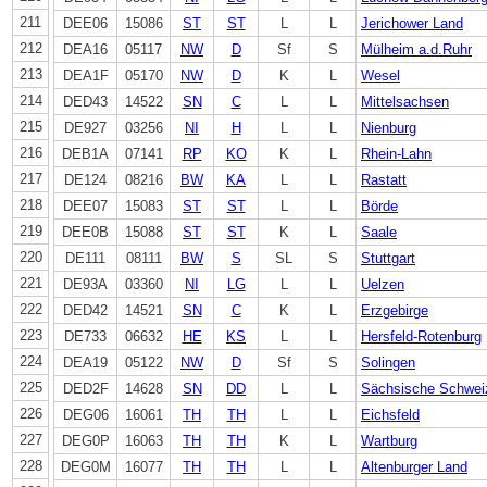
211
DEE06
15086
ST
ST
L
L
Jerichower Land
212
DEA16
05117
NW
D
Sf
S
Mülheim a.d.Ruhr
213
DEA1F
05170
NW
D
K
L
Wesel
214
DED43
14522
SN
C
L
L
Mittelsachsen
215
DE927
03256
NI
H
L
L
Nienburg
216
DEB1A
07141
RP
KO
K
L
Rhein-Lahn
217
DE124
08216
BW
KA
L
L
Rastatt
218
DEE07
15083
ST
ST
L
L
Börde
219
DEE0B
15088
ST
ST
K
L
Saale
220
DE111
08111
BW
S
SL
S
Stuttgart
221
DE93A
03360
NI
LG
L
L
Uelzen
222
DED42
14521
SN
C
K
L
Erzgebirge
223
DE733
06632
HE
KS
L
L
Hersfeld-Rotenburg
224
DEA19
05122
NW
D
Sf
S
Solingen
225
DED2F
14628
SN
DD
L
L
Sächsische Schwei
226
DEG06
16061
TH
TH
L
L
Eichsfeld
227
DEG0P
16063
TH
TH
K
L
Wartburg
228
DEG0M
16077
TH
TH
L
L
Altenburger Land