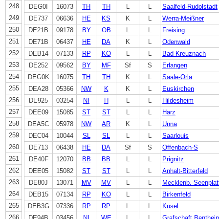
248
DEG0I
16073
TH
TH
L
L
Saalfeld-Rudolstadt
249
DE737
06636
HE
KS
K
L
Werra-Meißner
250
DE21B
09178
BY
OB
L
L
Freising
251
DE71B
06437
HE
DA
K
L
Odenwald
252
DEB14
07133
RP
KO
L
L
Bad Kreuznach
253
DE252
09562
BY
MF
Sf
S
Erlangen
254
DEG0K
16075
TH
TH
K
L
Saale-Orla
255
DEA28
05366
NW
K
K
L
Euskirchen
256
DE925
03254
NI
H
L
L
Hildesheim
257
DEE09
15085
ST
ST
L
L
Harz
258
DEA5C
05978
NW
AR
K
L
Unna
259
DEC04
10044
SL
SL
L
L
Saarlouis
260
DE713
06438
HE
DA
Sf
S
Offenbach-S
261
DE40F
12070
BB
BB
L
L
Prignitz
262
DEE05
15082
ST
ST
L
L
Anhalt-Bitterfeld
263
DE80J
13071
MV
MV
L
L
Mecklenb. Seenplat
264
DEB15
07134
RP
KO
L
L
Birkenfeld
265
DEB3G
07336
RP
RP
L
L
Kusel
266
DE94B
03456
NI
WE
L
L
Grafschaft Benthei