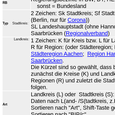
RB
sonst = Bundesland
2 Zeichen: Sk Stadtkreis; Sf Stadt 
(Berlin, nur für
Corona
))
Typ
Stadtkreis:
SL Landeshauptstadt (ohne Hanno
Saarbrücken (
Regionalverband
)
Landkreis:
1 Zeichen: K für Kreis bzw. L für 
R für Region: (oder Städteregion;
Städteregion Aachen
;
Region Ha
Saarbrücken
.
Die Kürzel sind so gewählt, dass 
zunächst die Kreise (K) und Landk
Regionen (R) und zuletzt die Stad
folgen.
Landkreis (L) oder Stadtkreis (S)
Daten nach L(and- /S(tadtkreis, z.
Art
Sortieren nach "Art", Shift-Taste 
Sortieren nach "BIP/c".