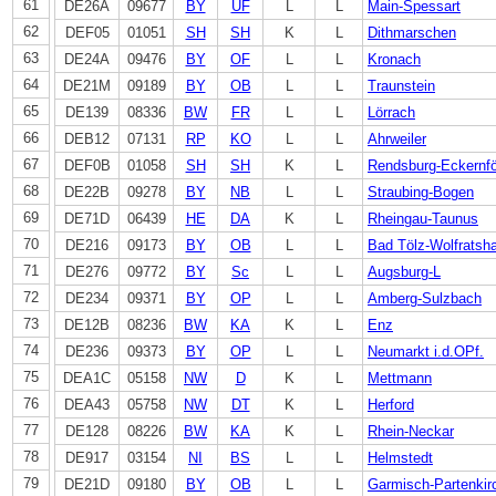
61
DE26A
09677
BY
UF
L
L
Main-Spessart
62
DEF05
01051
SH
SH
K
L
Dithmarschen
63
DE24A
09476
BY
OF
L
L
Kronach
64
DE21M
09189
BY
OB
L
L
Traunstein
65
DE139
08336
BW
FR
L
L
Lörrach
66
DEB12
07131
RP
KO
L
L
Ahrweiler
67
DEF0B
01058
SH
SH
K
L
Rendsburg-Eckernf
68
DE22B
09278
BY
NB
L
L
Straubing-Bogen
69
DE71D
06439
HE
DA
K
L
Rheingau-Taunus
70
DE216
09173
BY
OB
L
L
Bad Tölz-Wolfratsh
71
DE276
09772
BY
Sc
L
L
Augsburg-L
72
DE234
09371
BY
OP
L
L
Amberg-Sulzbach
73
DE12B
08236
BW
KA
K
L
Enz
74
DE236
09373
BY
OP
L
L
Neumarkt i.d.OPf.
75
DEA1C
05158
NW
D
K
L
Mettmann
76
DEA43
05758
NW
DT
K
L
Herford
77
DE128
08226
BW
KA
K
L
Rhein-Neckar
78
DE917
03154
NI
BS
L
L
Helmstedt
79
DE21D
09180
BY
OB
L
L
Garmisch-Partenkir