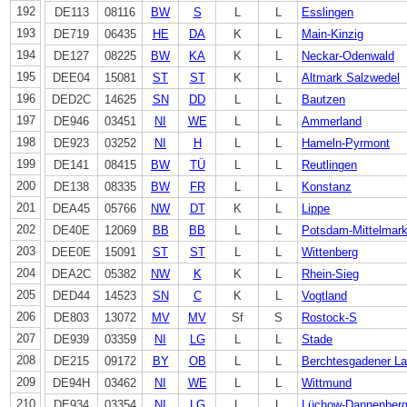
192
DE113
08116
BW
S
L
L
Esslingen
193
DE719
06435
HE
DA
K
L
Main-Kinzig
194
DE127
08225
BW
KA
K
L
Neckar-Odenwald
195
DEE04
15081
ST
ST
K
L
Altmark Salzwedel
196
DED2C
14625
SN
DD
L
L
Bautzen
197
DE946
03451
NI
WE
L
L
Ammerland
198
DE923
03252
NI
H
L
L
Hameln-Pyrmont
199
DE141
08415
BW
TÜ
L
L
Reutlingen
200
DE138
08335
BW
FR
L
L
Konstanz
201
DEA45
05766
NW
DT
K
L
Lippe
202
DE40E
12069
BB
BB
L
L
Potsdam-Mittelmar
203
DEE0E
15091
ST
ST
L
L
Wittenberg
204
DEA2C
05382
NW
K
K
L
Rhein-Sieg
205
DED44
14523
SN
C
K
L
Vogtland
206
DE803
13072
MV
MV
Sf
S
Rostock-S
207
DE939
03359
NI
LG
L
L
Stade
208
DE215
09172
BY
OB
L
L
Berchtesgadener L
209
DE94H
03462
NI
WE
L
L
Wittmund
210
DE934
03354
NI
LG
L
L
Lüchow-Dannenber