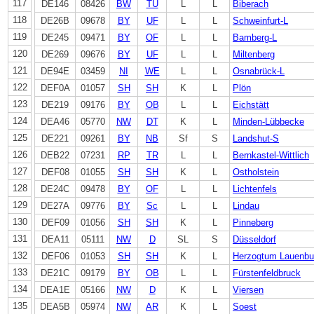
117
DE146
08426
BW
TÜ
L
L
Biberach
118
DE26B
09678
BY
UF
L
L
Schweinfurt-L
119
DE245
09471
BY
OF
L
L
Bamberg-L
120
DE269
09676
BY
UF
L
L
Miltenberg
121
DE94E
03459
NI
WE
L
L
Osnabrück-L
122
DEF0A
01057
SH
SH
K
L
Plön
123
DE219
09176
BY
OB
L
L
Eichstätt
124
DEA46
05770
NW
DT
K
L
Minden-Lübbecke
125
DE221
09261
BY
NB
Sf
S
Landshut-S
126
DEB22
07231
RP
TR
L
L
Bernkastel-Wittlich
127
DEF08
01055
SH
SH
K
L
Ostholstein
128
DE24C
09478
BY
OF
L
L
Lichtenfels
129
DE27A
09776
BY
Sc
L
L
Lindau
130
DEF09
01056
SH
SH
K
L
Pinneberg
131
DEA11
05111
NW
D
SL
S
Düsseldorf
132
DEF06
01053
SH
SH
K
L
Herzogtum Lauenbu
133
DE21C
09179
BY
OB
L
L
Fürstenfeldbruck
134
DEA1E
05166
NW
D
K
L
Viersen
135
DEA5B
05974
NW
AR
K
L
Soest