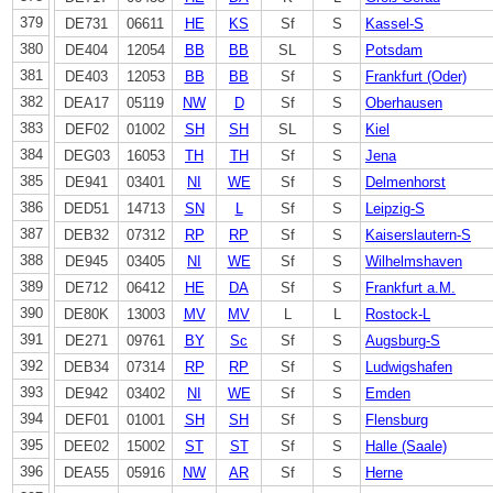
379
DE731
06611
HE
KS
Sf
S
Kassel-S
380
DE404
12054
BB
BB
SL
S
Potsdam
381
DE403
12053
BB
BB
Sf
S
Frankfurt (Oder)
382
DEA17
05119
NW
D
Sf
S
Oberhausen
383
DEF02
01002
SH
SH
SL
S
Kiel
384
DEG03
16053
TH
TH
Sf
S
Jena
385
DE941
03401
NI
WE
Sf
S
Delmenhorst
386
DED51
14713
SN
L
Sf
S
Leipzig-S
387
DEB32
07312
RP
RP
Sf
S
Kaiserslautern-S
388
DE945
03405
NI
WE
Sf
S
Wilhelmshaven
389
DE712
06412
HE
DA
Sf
S
Frankfurt a.M.
390
DE80K
13003
MV
MV
L
L
Rostock-L
391
DE271
09761
BY
Sc
Sf
S
Augsburg-S
392
DEB34
07314
RP
RP
Sf
S
Ludwigshafen
393
DE942
03402
NI
WE
Sf
S
Emden
394
DEF01
01001
SH
SH
Sf
S
Flensburg
395
DEE02
15002
ST
ST
Sf
S
Halle (Saale)
396
DEA55
05916
NW
AR
Sf
S
Herne