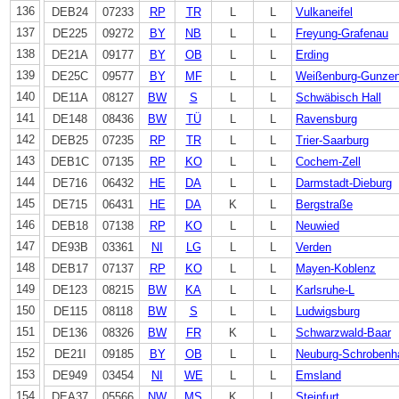
136
DEB24
07233
RP
TR
L
L
Vulkaneifel
137
DE225
09272
BY
NB
L
L
Freyung-Grafenau
138
DE21A
09177
BY
OB
L
L
Erding
139
DE25C
09577
BY
MF
L
L
Weißenburg-Gunze
140
DE11A
08127
BW
S
L
L
Schwäbisch Hall
141
DE148
08436
BW
TÜ
L
L
Ravensburg
142
DEB25
07235
RP
TR
L
L
Trier-Saarburg
143
DEB1C
07135
RP
KO
L
L
Cochem-Zell
144
DE716
06432
HE
DA
L
L
Darmstadt-Dieburg
145
DE715
06431
HE
DA
K
L
Bergstraße
146
DEB18
07138
RP
KO
L
L
Neuwied
147
DE93B
03361
NI
LG
L
L
Verden
148
DEB17
07137
RP
KO
L
L
Mayen-Koblenz
149
DE123
08215
BW
KA
L
L
Karlsruhe-L
150
DE115
08118
BW
S
L
L
Ludwigsburg
151
DE136
08326
BW
FR
K
L
Schwarzwald-Baar
152
DE21I
09185
BY
OB
L
L
Neuburg-Schrobenh
153
DE949
03454
NI
WE
L
L
Emsland
154
DEA37
05566
NW
MS
K
L
Steinfurt