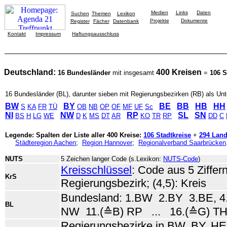
Medien
Links
Daten
Suchen
Themen
Lexikon
Projekte
Dokumente
Register
Fächer
Datenbank
Kontakt
Impressum
Haftungsausschluss
Deutschland:
400 Kreisen
16 Bundesländer
mit insgesamt
=
106 S
16 Bundesländer (BL), darunter sieben mit Regierungsbezirken (RB) als Unt
BW
BY
BE
BB
HB
HH
S
KA
FR
TÜ
OB
NB
OP
OF
MF
UF
Sc
NI
NW
RP
SL
SN
BS
H
LG
WE
D
K
MS
DT
AR
KO
TR
RP
DD
C
Legende: Spalten der Liste aller 400 Kreise:
106 Stadtkreise
+
294 Land
Städteregion Aachen
;
Region Hannover
;
Regionalverband Saarbrücken
NUTS
5 Zeichen langer Code (s.Lexikon:
NUTS-Code
)
Kreisschlüssel
: Code aus 5 Ziffern
KrS
Regierungsbezirk; (4,5): Kreis
Bundesland: 1.BW 2.BY 3.BE, 4.B
BL
NW 11.(≙B) RP ... 16.(≙G) T
Regierungsbezirke in BW, BY, HE