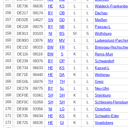
155
DE736
06635
HE
KS
L
L
Waldeck-Frankenbe
156
DE217
09174
BY
OB
L
L
Dachau
157
DED2E
14627
SN
DD
L
L
Meißen
158
DE228
09275
BY
NB
L
L
Passau-L
159
DE913
03103
NI
BS
Sf
S
Wolfsburg
160
DE80O
13076
MV
MV
L
L
Ludwigslust-Parchi
161
DE132
08315
BW
FR
L
L
Breisgau-Hochschw
162
DE116
08119
BW
S
K
L
Rems-Murr
163
DE239
09376
BY
OP
L
L
Schwandorf
164
DE734
06633
HE
KS
L
L
Kassel-L
165
DE71E
06440
HE
DA
K
L
Wetterau
166
DEG0L
16076
TH
TH
L
L
Greiz
167
DE279
09775
BY
Sc
L
L
Neu-Ulm
168
DEF0E
01061
SH
SH
K
L
Steinburg
169
DEF0C
01059
SH
SH
K
L
Schleswig-Flensbur
170
DE936
03356
NI
LG
L
L
Osterholz
171
DE735
06634
HE
KS
K
L
Schwalm-Eder
172
DE725
06535
HE
GI
K
L
Vogelsberg