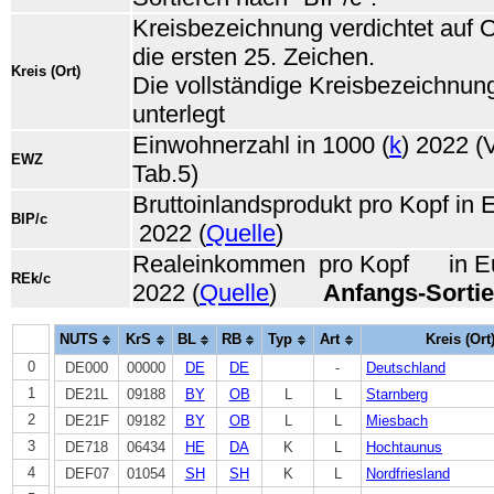
Kreisbezeichnung verdichtet auf O
die ersten 25. Zeichen.
Kreis (Ort)
Die vollständige Kreisbezeichnung
unterlegt
Einwohnerzahl in 1000 (
k
) 2022 
EWZ
Tab.5)
Bruttoinlandsprodukt pro Kopf in 
BIP/c
2022 (
Quelle
)
Realeinkommen pro Kopf in Eur
REk/c
2022 (
Quelle
)
Anfangs-Sorti
NUTS
KrS
BL
RB
Typ
Art
Kreis (Ort
0
DE000
00000
DE
DE
-
Deutschland
1
DE21L
09188
BY
OB
L
L
Starnberg
2
DE21F
09182
BY
OB
L
L
Miesbach
3
DE718
06434
HE
DA
K
L
Hochtaunus
4
DEF07
01054
SH
SH
K
L
Nordfriesland