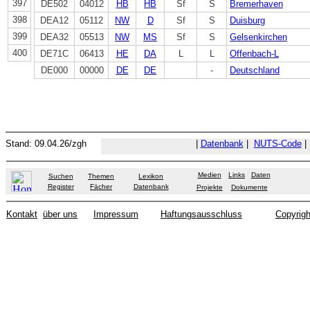
397
DE502
04012
HB
HB
Sf
S
Bremerhaven
398
DEA12
05112
NW
D
Sf
S
Duisburg
399
DEA32
05513
NW
MS
Sf
S
Gelsenkirchen
400
DE71C
06413
HE
DA
L
L
Offenbach-L
DE000
00000
DE
DE
-
Deutschland
Stand:
09.04.26
/zgh
|
Datenbank
|
NUTS-Code
Medien
Links
Daten
Suchen
Themen
Lexikon
Register
Fächer
Datenbank
Projekte
Dokumente
Kontakt
über uns
Impressum
Haftungsausschluss
Copyrigh