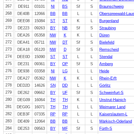
267
DE911
03101
NI
BS
Sf
S
Braunschweig
268
DE40B
12066
BB
BB
L
L
Oberspreewald-Laus
269
DEE08
15084
ST
ST
K
L
Burgenland
270
DE223
09263
BY
NB
Sf
S
Straubing
271
DEA26
05358
NW
K
K
L
Düren
272
DEA41
05711
NW
DT
Sf
S
Bielefeld
273
DEA18
05120
NW
D
Sf
S
Remscheid
274
DEE0D
15090
ST
ST
L
L
Stendal
275
DE231
09361
BY
OP
Sf
S
Amberg
276
DE938
03358
NI
LG
L
L
Heide
277
DEA27
05362
NW
K
K
L
Rhein-Erft
278
DED2D
14626
SN
DD
L
L
Görlitz
279
DE262
09662
BY
UF
Sf
S
Schweinfurt-S
280
DEG09
16064
TH
TH
K
L
Unstrut-Hainich
281
DEG0G
16071
TH
TH
L
L
Weimarer Land
282
DEB3F
07335
RP
RP
L
L
Kaiserslautern-L
283
DE409
12064
BB
BB
L
L
Märkisch-Oderland
284
DE253
09563
BY
MF
Sf
S
Fürth-S