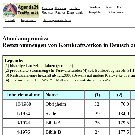
Medien
Links
Daten
Suchen
Themen
Lexikon
Projekte
Dokumente
Register
Fächer
Datenbank
Kontakt
Impressum
Haftungsausschluss
Atomkompromiss:
Reststrommengen von Kernkraftwerken in Deutschla
Legende:
(1) bisherige Laufzeit in Jahren (gerundet)
(2) produzierte Strommenge in Terawattstunden (4) seit Betriebsbeginn bis 31.
(3) Reststrommenge (gezählt ab 1.1.2000). Jeweils auf andere Kraftwerke übertr
(4) 1 Terawattstunde (TWh) = 1 Milliarde Kilowattstunden (KWh)
Inbetriebnahme
Name
(1)
(2)
10/1968
Obrigheim
32
76,0
1/1974
Stade
29
134,0
8/1974
Biblis A
26
179,5
4/1976
Biblis B
24
177,5