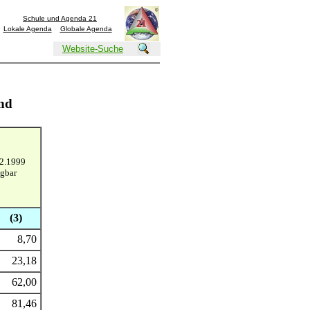
Schule und Agenda 21
Lokale Agenda
Globale Agenda
Website-Suche
nd
12.1999
agbar
(3)
8,70
23,18
62,00
81,46